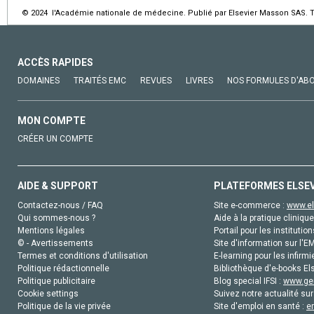
© 2024 l'Académie nationale de médecine. Publié par Elsevier Masson SAS. To
ACCÈS RAPIDES
DOMAINES
TRAITÉS EMC
REVUES
LIVRES
NOS FORMULES D'AB
MON COMPTE
CRÉER UN COMPTE
AIDE & SUPPORT
PLATEFORMES ELSE
Contactez-nous / FAQ
Site e-commerce :
www.el
Qui sommes-nous ?
Aide à la pratique clinique
Mentions légales
Portail pour les institution
© - Avertissements
Site d'information sur l'E
Termes et conditions d'utilisation
E-learning pour les infirmi
Politique rédactionnelle
Bibliothèque d'e-books Els
Politique publicitaire
Blog special IFSI :
www.gen
Cookie settings
Suivez notre actualité sur
Politique de la vie privée
Site d'emploi en santé :
e