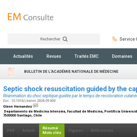
Rechercher
Service C
Rechercher
Actualités
Revues
Traités EMC
Domaines
BULLETIN DE L'ACADÉMIE NATIONALE DE MÉDECINE
Septic shock resuscitation guided by the capi
Réanimation du choc septique guidée par le temps de recoloration cutané
Doi : 10.1016/j.banm.2024.09.003
Glenn Hernandez
Departamento de Medicina Intensiva, Facultad de Medicina, Pontificia Universida
7500000 Santiago, Chile
Résumé
PDF
Article
Figures
Références
Mots clés