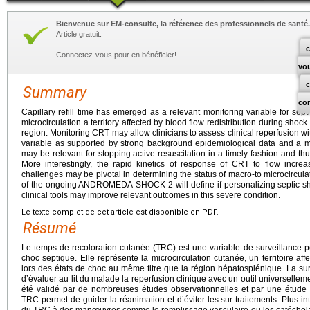
Bienvenue sur EM-consulte, la référence des professionnels de santé.
Article gratuit.
c
Connectez-vous pour en bénéficier!
vo
Summary
co
Capillary refill time has emerged as a relevant monitoring variable for septi
microcirculation a territory affected by blood flow redistribution during shoc
region. Monitoring CRT may allow clinicians to assess clinical reperfusion wit
variable as supported by strong background epidemiological data and a 
may be relevant for stopping active resuscitation in a timely fashion and thus
More interestingly, the rapid kinetics of response of CRT to flow incr
challenges may be pivotal in determining the status of macro-to microcircula
of the ongoing ANDROMEDA-SHOCK-2 will define if personalizing septic sho
clinical tools may improve relevant outcomes in this severe condition.
Le texte complet de cet article est disponible en PDF.
Résumé
Le temps de recoloration cutanée (TRC) est une variable de surveillance p
choc septique. Elle représente la microcirculation cutanée, un territoire affe
lors des états de choc au même titre que la région hépatosplénique. La su
d’évaluer au lit du malade la reperfusion clinique avec un outil universelleme
été validé par de nombreuses études observationnelles et par une étude 
TRC permet de guider la réanimation et d’éviter les sur-traitements. Plus in
du TRC à des manœuvres comme le remplissage vasculaire ou les catécholam