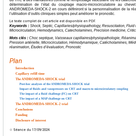
détermination de l’état du couplage macro-microcirculatoire au chevet
ANDROMEDA-SHOCK-2 en cours définiront si la personnalisation de la réa
l’utilisation d’outils cliniques simples peut améliorer le pronostic.
Le texte complet de cet article est disponible en PDF.
Keywords :
Shock, Septic, Capillaries/physiopathology, Resuscitation, Fluid t
Microcirculation, Hemodynamics, Catecholamines, Precision medicine, Critica
Mots clés :
Choc septique, Vaisseaux capillaires/physiopathologie, Réanimati
Pression artérielle, Microcirculation, Hémodynamique, Catécholamines, Méd
réanimation, Études d’évaluation, Pronostic
Plan
Introduction
Capillary refill time
The ANDROMEDA-SHOCK trial
Post-hoc analyses of the ANDROMEDA-SHOCK trial
Impact of fluids and vasopressors on CRT and macro-to microcirculatory coupling
The impact of a fluid challenge (FC) on CRT
The impact of a MAP challenge on CRT
The ANDROMEDA-SHOCK-2 trial
Conclusions
Funding
Disclosure of interest
☆
Séance du 17/09/2024.