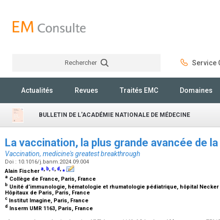
Rechercher
Service C
Rechercher
Actualités
Revues
Traités EMC
Domaines
BULLETIN DE L'ACADÉMIE NATIONALE DE MÉDECINE
La vaccination, la plus grande avancée de 
Vaccination, medicine's greatest breakthrough
Doi : 10.1016/j.banm.2024.09.004
a
,
b
,
c
,
d
,
⁎
Alain Fischer
a
Collège de France, Paris, France
b
Unité d’immunologie, hématologie et rhumatologie pédiatrique, hôpital Necke
Hôpitaux de Paris, Paris, France
c
Institut Imagine, Paris, France
d
Inserm UMR 1163, Paris, France