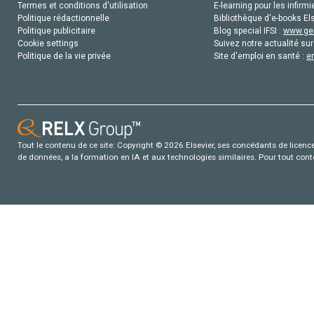
Termes et conditions d'utilisation
E-learning pour les infirmi
Politique rédactionnelle
Bibliothèque d'e-books Els
Politique publicitaire
Blog special IFSI :
www.gen
Cookie settings
Suivez notre actualité sur
Politique de la vie privée
Site d'emploi en santé :
e
Tout le contenu de ce site: Copyright © 2026 Elsevier, ses concédants de licence e
de données, a la formation en IA et aux technologies similaires. Pour tout con