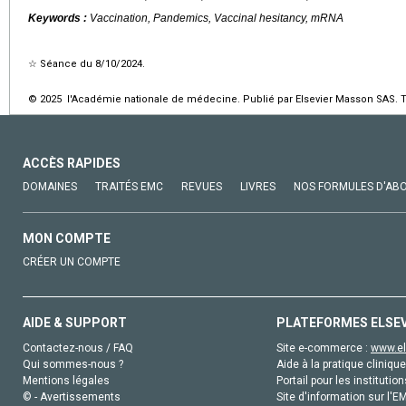
Keywords :
Vaccination, Pandemics, Vaccinal hesitancy, mRNA
☆
Séance du 8/10/2024.
© 2025 l'Académie nationale de médecine. Publié par Elsevier Masson SAS. To
ACCÈS RAPIDES
DOMAINES
TRAITÉS EMC
REVUES
LIVRES
NOS FORMULES D'AB
MON COMPTE
CRÉER UN COMPTE
AIDE & SUPPORT
PLATEFORMES ELSE
Contactez-nous / FAQ
Site e-commerce :
www.el
Qui sommes-nous ?
Aide à la pratique clinique
Mentions légales
Portail pour les institution
© - Avertissements
Site d'information sur l'E