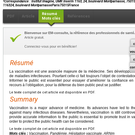
⁎
Correspondance : Institut Imagine, UMR Inserm 1163, 24, boulevard Montparnasse, 75015
116324, boulevard MontparnasseParis75015France
Résumé
PDF
Article
Références
Mots clés
Bienvenue sur EM-consulte, la référence des professionnels de santé.
Article gratuit.
c
Connectez-vous pour en bénéficier!
vo
Résumé
co
La vaccination est une avancée majeure de la médecine. Ses développeme
de maladies infectieuses. Pourtant celle-ci fait toujours l’objet de contestati
Informer le public est essentiel pour essayer d’améliorer la confiance en 
recours à l’obligation, pour la défense du bien public peut se justifier.
Le texte complet de cet article est disponible en PDF.
Summary
Vaccination is a major advance of medicine. Its advances have led to the
against many infectious diseases. Nevertheless, vaccination is still controver
provide accurate information to the public is essential to promote trust in va
order to protect the public health can be considered.
Le texte complet de cet article est disponible en PDF.
Mots clés :
Vaccination, Pandémie, Hésitation vaccinale, ARNm