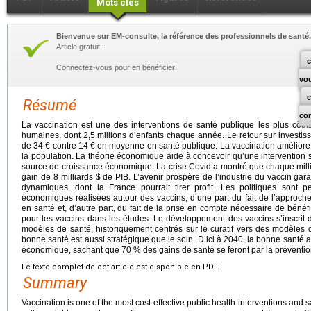
Mots clés
Bienvenue sur EM-consulte, la référence des professionnels de santé.
Article gratuit.
c
Connectez-vous pour en bénéficier!
vo
Résumé
co
La vaccination est une des interventions de santé publique les plus côuts
humaines, dont 2,5 millions d’enfants chaque année. Le retour sur investi
de 34
€ contre 14
€ en moyenne en santé publique. La vaccination améliore 
la population. La théorie économique aide à concevoir qu’une intervention 
source de croissance économique. La crise Covid a montré que chaque mill
gain de 8 milliards $ de PIB. L’avenir prospère de l’industrie du vaccin gar
dynamiques, dont la France pourrait tirer profit. Les politiques sont p
économiques réalisées autour des vaccins, d’une part du fait de l’approche
en santé et, d’autre part, du fait de la prise en compte nécessaire de béné
pour les vaccins dans les études. Le développement des vaccins s’inscrit
modèles de santé, historiquement centrés sur le curatif vers des modèles d
bonne santé est aussi stratégique que le soin. D’ici à 2040, la bonne santé 
économique, sachant que 70 % des gains de santé se feront par la prévention
Le texte complet de cet article est disponible en PDF.
Summary
Vaccination is one of the most cost-effective public health interventions and 