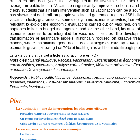
million children each year. The average return on investment for each €
average in public health. Vaccination significantly improves the health an
theory suggests that a health intervention such as vaccination can be a sou
has shown that each million people vaccinated generated a gain of $8 billi
vaccine industry guarantees a source of dynamic economic activities, from wh
reluctant to exploit the economic evaluations carried out on vaccines, on
approach to health budget management and, on the other hand, because of 
economic benefits to be integrated for vaccines in studies. The developm
transformation of healthcare models, historically focused on curative tre
models, where maintaining good health is as strategic as care. By 2040, 
economic growth, knowing that 70% of health gains will be made through prev
Le texte complet de cet article est disponible en PDF.
Mots clés :
Santé publique, Vaccins, vaccination, Organisations et économie
transmissibles, Inventions, Analyse coût–bénéfice, Médecine préventive, Éc
mondiale, Développement économique
Keywords :
Public health, Vaccines, Vaccination, Health care economics a
diseases, Inventions, Cost–benefit analysis, Preventive Medicine, Economics,
Economic development
Plan
La vaccination : une des interventions les plus coûts efficaces
Protection contre la pauvreté dans les pays pauvres
Un retour sur investissement élevé pour les pays riches
Crise Covid : un cas d’école des bénéfices économiques de la vaccination
Le vaccin, source de croissance économique
La théorie
La pratique