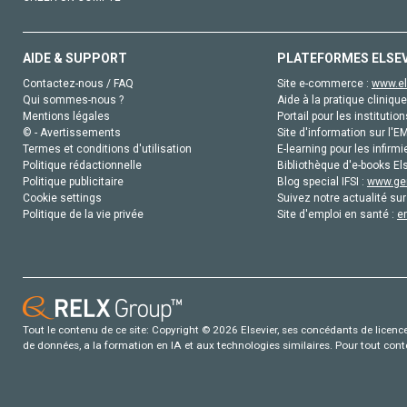
AIDE & SUPPORT
PLATEFORMES ELSE
Contactez-nous / FAQ
Site e-commerce :
www.el
Qui sommes-nous ?
Aide à la pratique clinique
Mentions légales
Portail pour les institution
© - Avertissements
Site d'information sur l'E
Termes et conditions d'utilisation
E-learning pour les infirmi
Politique rédactionnelle
Bibliothèque d'e-books Els
Politique publicitaire
Blog special IFSI :
www.gen
Cookie settings
Suivez notre actualité sur
Politique de la vie privée
Site d'emploi en santé :
e
Tout le contenu de ce site: Copyright © 2026 Elsevier, ses concédants de licence e
de données, a la formation en IA et aux technologies similaires. Pour tout con