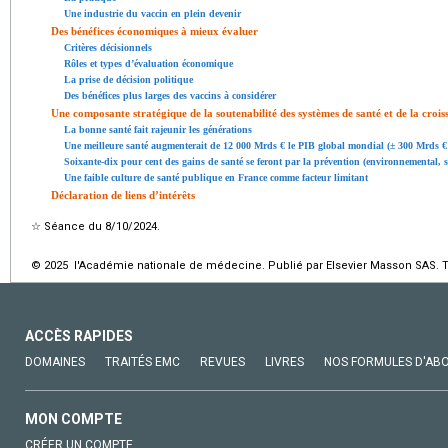
Une industrie du vaccin en plein devenir
Des bénéfices économiques à mieux évaluer
Critères décisionnels
Rôles et types d’évaluation économique
La prise de décision politique
Des bénéfices plus larges des vaccins à considérer
Une composante stratégique de la soutenabilité des systèmes de santé et de la cro
La bonne santé fait rajeunir les générations
Une meilleure santé augmenterait de 12 000 Mrds € le PIB global mondial (±
300 Mrds € 
Soixante-dix pour cent des gains de santé se feront par la prévention (environnemental, s
Une faible culture de santé publique en France comme facteur limitant
Déclaration de liens d’intérêts
☆
Séance du 8/10/2024.
© 2025 l'Académie nationale de médecine. Publié par Elsevier Masson SAS. To
ACCÈS RAPIDES
DOMAINES
TRAITÉS EMC
REVUES
LIVRES
NOS FORMULES D'AB
MON COMPTE
CRÉER UN COMPTE