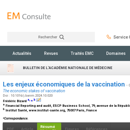
Rechercher
Service C
Rechercher
Actualités
Revues
Traités EMC
Domaines
BULLETIN DE L'ACADÉMIE NATIONALE DE MÉDECINE
Les enjeux économiques de la vaccination
- 
The economic stakes of vaccination
Doi : 10.1016/j.banm.2024.10.020
a
,
⁎
,
b
Frédéric Bizard
a
Financial Reporting and audit, ESCP Business School, 79, avenue de la Républi
b
Institut Santé, www.institut-sante.org, 75007 Paris, France
⁎
Correspondance.
Résumé
PDF
Article
Figures
Références