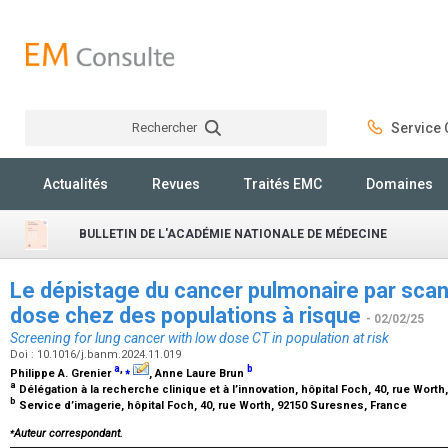
Rechercher
Service C
Rechercher
Actualités
Revues
Traités EMC
Domaines
BULLETIN DE L'ACADÉMIE NATIONALE DE MÉDECINE
Le dépistage du cancer pulmonaire par scan
dose chez des populations à risque
- 02/02/25
Screening for lung cancer with low dose CT in population at risk
Doi : 10.1016/j.banm.2024.11.019
a
,
⁎
b
Philippe A. Grenier
, Anne Laure Brun
a
Délégation à la recherche clinique et à l’innovation, hôpital Foch, 40, rue Wor
b
Service d’imagerie, hôpital Foch, 40, rue Worth, 92150 Suresnes, France
⁎
Auteur correspondant.