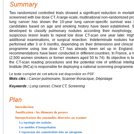
Summary
Two randomized controlled trials showed a significant reduction in mortal
screenned with low dose CT. A large-scale, multinational non-randomized pro
lung cancer has shown the 10-year lung cancer-specific survival wa
candidates based on age and smoking history have been established. S
developed to classify pulmonary nodules according their morphology,
suspicious lesion leads to repeat low dose CT-scan one year later. Hig
additional examinations, or surgical resection. Indeterminate nodules 
performed after 3 or 6 months, depending on their dimensions and clinical 
programme using low dose CT has already been set up in England. In
recommendations have been conducted in different countries. In France, a n
(2,500 women smokers or former smokers aged 50 to 74). Its objective is to
the CT-scan reading procedures and the potential role of artificial intell
Institute (INCa) is responsible for deploying a national screnning programme at
Le texte complet de cet article est disponible en PDF.
Mots clés :
Cancer pulmonaire, Scanner thoracique, Dépistage
Keywords :
Lung cancer, Chest CT, Screening
Plan
Introduction
Justification : les éléments de preuve
Interprétation des anomalies détectées au scanner
La typologie des nodules
Les modèles d’interprétation
L’expression des comorbidités liées au tabagisme