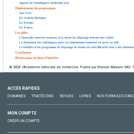
Apport de l’intelligence artificielle (IA)
Déploiement du programme
Aux USA
En Grande Bretagne
En Europe
En France
Les défis
L’intervalle entre les scanners et la durée du dépistage doivent être cadrés
La formation des radiologues pour un déploiement national est aussi un défi
Le bénéfice d’un programme de dépistage en termes de coût-efficacité reste à être démontr
Conclusion
Déclaration de liens d’intérêts
© 2024 l'Académie nationale de médecine. Publié par Elsevier Masson SAS. To
ACCÈS RAPIDES
DOMAINES
TRAITÉS EMC
REVUES
LIVRES
NOS FORMULES D'AB
MON COMPTE
CRÉER UN COMPTE