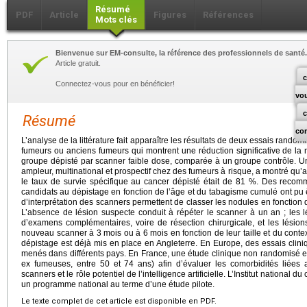
Résumé
PDF
Article
Figures
Références
Mots clés
Bienvenue sur EM-consulte, la référence des professionnels de santé.
Article gratuit.
c
Connectez-vous pour en bénéficier!
vo
Résumé
co
L’analyse de la littérature fait apparaître les résultats de deux essais random
fumeurs ou anciens fumeurs qui montrent une réduction significative de la
groupe dépisté par scanner faible dose, comparée à un groupe contrôle.
ampleur, multinational et prospectif chez des fumeurs à risque, a montré qu
le taux de survie spécifique au cancer dépisté était de 81 %. Des recom
candidats au dépistage en fonction de l’âge et du tabagisme cumulé ont pu 
d’interprétation des scanners permettent de classer les nodules en fonction 
L’absence de lésion suspecte conduit à répéter le scanner à un an ; les l
d’examens complémentaires, voire de résection chirurgicale, et les lésio
nouveau scanner à 3 mois ou à 6 mois en fonction de leur taille et du cont
dépistage est déjà mis en place en Angleterre. En Europe, des essais clin
menés dans différents pays. En France, une étude clinique non randomisé 
ex fumeuses, entre 50 et 74 ans) afin d’évaluer les comorbidités liées 
scanners et le rôle potentiel de l’intelligence artificielle. L’Institut national
un programme national au terme d’une étude pilote.
Le texte complet de cet article est disponible en PDF.