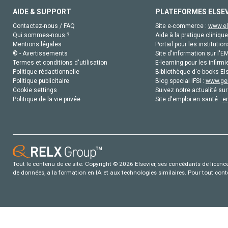
AIDE & SUPPORT
PLATEFORMES ELSE
Contactez-nous / FAQ
Site e-commerce :
www.el
Qui sommes-nous ?
Aide à la pratique clinique
Mentions légales
Portail pour les institution
© - Avertissements
Site d'information sur l'E
Termes et conditions d'utilisation
E-learning pour les infirmi
Politique rédactionnelle
Bibliothèque d'e-books Els
Politique publicitaire
Blog special IFSI :
www.gen
Cookie settings
Suivez notre actualité sur
Politique de la vie privée
Site d'emploi en santé :
e
Tout le contenu de ce site: Copyright © 2026 Elsevier, ses concédants de licence e
de données, a la formation en IA et aux technologies similaires. Pour tout con