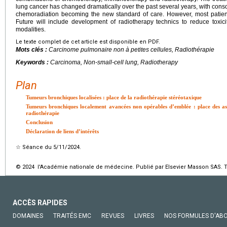
lung cancer has changed dramatically over the past several years, with cons
chemoradiation becoming the new standard of care. However, most patient
Future will include development of radiotherapy technics to reduce toxi
modalities.
Le texte complet de cet article est disponible en PDF.
Mots clés :
Carcinome pulmonaire non à petites cellules, Radiothérapie
Keywords :
Carcinoma, Non-small-cell lung, Radiotherapy
Plan
Tumeurs bronchiques localisées : place de la radiothérapie stéréotaxique
Tumeurs bronchiques localement avancées non opérables d’emblée : place des as
radiothérapie
Conclusion
Déclaration de liens d’intérêts
☆
Séance du 5/11/2024.
© 2024 l'Académie nationale de médecine. Publié par Elsevier Masson SAS. To
ACCÈS RAPIDES
DOMAINES
TRAITÉS EMC
REVUES
LIVRES
NOS FORMULES D'AB