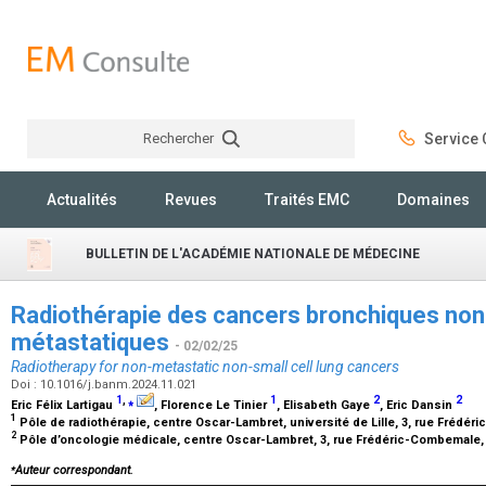
Rechercher
Service C
Rechercher
Actualités
Revues
Traités EMC
Domaines
BULLETIN DE L'ACADÉMIE NATIONALE DE MÉDECINE
Radiothérapie des cancers bronchiques non 
métastatiques
- 02/02/25
Radiotherapy for non-metastatic non-small cell lung cancers
Doi : 10.1016/j.banm.2024.11.021
1
,
⁎
1
2
2
Eric Félix Lartigau
, Florence Le Tinier
, Elisabeth Gaye
, Eric Dansin
1
Pôle de radiothérapie, centre Oscar-Lambret, université de Lille, 3, rue Frédér
2
Pôle d’oncologie médicale, centre Oscar-Lambret, 3, rue Frédéric-Combemale, 
⁎
Auteur correspondant.