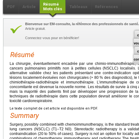
Résumé
PDF
Article
Tableaux
Références
Mots clés
Bienvenue sur EM-consulte, la référence des professionnels de santé.
Article gratuit.
c
Connectez-vous pour en bénéficier!
vo
Résumé
co
La chirurgie, éventuellement encadrée par une chimio-immunothérapie, e
cancers pulmonaires primitifs non à petites cellules (NSCLC) localisés. 
alternative validée chez les patients présentant une contre-indication o
lésions localement évoluées non chirurgicales (> 80 % des diagnostics), le 
chimiothérapie-radiothérapie et immunothérapie. L’immunothérapie de co
concomitante est devenue la nouvelle norme. Les résultats de survie à cinq
mais la majorité des patients finit par développer une progression de la
techniques de radiothérapie dans cette population devrait améliorer le c
toxicité cardiorespiratoire.
Le texte complet de cet article est disponible en PDF.
Summary
Surgery, possibly combined with chemoimmunotherapy, is the standard treatm
lung cancers (NSCLC) (T1–T2 N0). Stereotactic radiotherapy is a validate
contraindication (20 to 50% of cases). Surgery is not an option for locally 
combinations of chemotherapy, immunotherapy and radiotherapy. The treatm