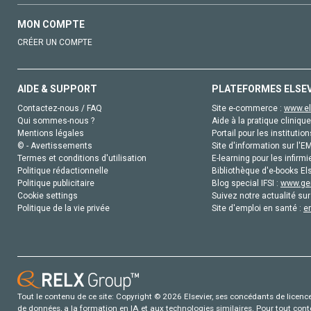
MON COMPTE
CRÉER UN COMPTE
AIDE & SUPPORT
PLATEFORMES ELSE
Contactez-nous / FAQ
Site e-commerce :
www.el
Qui sommes-nous ?
Aide à la pratique clinique
Mentions légales
Portail pour les institution
© - Avertissements
Site d'information sur l'E
Termes et conditions d'utilisation
E-learning pour les infirmi
Politique rédactionnelle
Bibliothèque d'e-books Els
Politique publicitaire
Blog special IFSI :
www.gen
Cookie settings
Suivez notre actualité sur
Politique de la vie privée
Site d'emploi en santé :
e
Tout le contenu de ce site: Copyright © 2026 Elsevier, ses concédants de licence e
de données, a la formation en IA et aux technologies similaires. Pour tout con