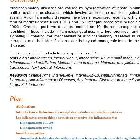
Autoinflammatory diseases are caused by hyperactivation of innate immune
unlike autoimmune diseases, which involve an immune reaction against
system. Autoinflammatory diseases have been recognized recently, with the 
familial mediterranean fever (FMF) and TNF receptor-associated periodic
1990s. Over the past two decades, more than 40 distinct monogenic a
identified. These include inflammasomopathies, interferonopathies, a
signaling. Exploring the mechanisms of autoinflammatory diseases is cr
therapies, and their identification extends beyond monogenic forms to th
diseases.
Le texte complet de cet article est disponible en PDF.
Mots clés :
Interleukines, Interleukine-1, Interleukine-18, Immunité innée, Dé
inflammatoires héréditaires, Maladies auto-immunes, Maladies du système 
transcription NF-kappa B, Interférons
Keywords :
Interleukins, Interleukin-1, Interleukin-18, Immunity innate, Im
Hereditary Autoinflammatory Diseases, Autoimmune Diseases, Immune Sys
kappa B, Interferons
Plan
Abréviations
Introduction – Définition et concept des maladies auto-inflammatoires
Les inflammasomopathies : activation excessive des inflammasomes
L’inflammasome NLRP3
L’inflammasome pyrine
Interféronopathies
Anomalies de la détection des acides nucléiques intracytoplasmique ou de la régulation de