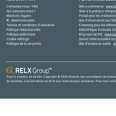
Contactez-nous / FAQ
Site e-commerce :
www.el
Qui sommes-nous ?
Aide à la pratique clinique
Mentions légales
Portail pour les institution
© - Avertissements
Site d'information sur l'E
Termes et conditions d'utilisation
E-learning pour les infirmi
Politique rédactionnelle
Bibliothèque d'e-books Els
Politique publicitaire
Blog special IFSI :
www.gen
Cookie settings
Suivez notre actualité sur
Politique de la vie privée
Site d'emploi en santé :
e
Tout le contenu de ce site: Copyright © 2026 Elsevier, ses concédants de licence e
de données, a la formation en IA et aux technologies similaires. Pour tout con