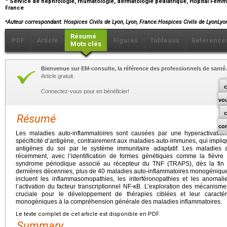
Service de néphrologie, rhumatologie, dermatologie pédiatrique, Hôpital Femme
France
⁎
Auteur correspondant. Hospices Civils de Lyon, Lyon, France.Hospices Civils de LyonLy
Résumé
PDF
Article
Figures
Tableaux
Référence
Mots clés
Bienvenue sur EM-consulte, la référence des professionnels de santé.
Article gratuit.
c
Connectez-vous pour en bénéficier!
vo
Résumé
co
Les maladies auto-inflammatoires sont causées par une hyperactivatio
spécificité d’antigène, contrairement aux maladies auto-immunes, qui impliq
antigènes du soi par le système immunitaire adaptatif. Les maladies 
récemment, avec l’identification de formes génétiques comme la fièvre 
syndrome périodique associé au récepteur du TNF (TRAPS), dès la fi
dernières décennies, plus de 40 maladies auto-inflammatoires monogéniques d
incluent les inflammasomopathies, les interféronopathies et les anomal
l’activation du facteur transcriptionnel NF-κB. L’exploration des mécanism
cruciale pour le développement de thérapies ciblées et leur caractér
monogéniques à la compréhension générale des maladies inflammatoires.
Le texte complet de cet article est disponible en PDF.
Summary