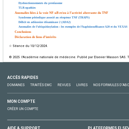
Dysfonctionnements du protéasome
TLR-opathies
Anomalies liées à la voie NF-κB et/ou à l’activité aberrante du TNF
Syndrome périodique associé au récepteur TNF (TRAPS)
Déficit en adénosine désaminase 2 (ADA2)
Anomalies de l’ubiquitinylation : les exemples de l’haploinsuffisance A20 et du VEXAS
Conclusions
Déclaration de liens d’intérêts
☆
Séance du 10/12/2024.
© 2025 l'Académie nationale de médecine. Publié par Elsevier Masson SAS. To
ACCÈS RAPIDES
DOMAINES
TRAITÉS EMC
REVUES
LIVRES
NOS FORMULES D'AB
MON COMPTE
CRÉER UN COMPTE
AIDE & SUPPORT
PLATEFORMES ELSE