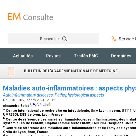
Rechercher
Service C
Rechercher
Actualités
Revues
Traités EMC
Domaines
BULLETIN DE L'ACADÉMIE NATIONALE DE MÉDECINE
Maladies auto-inflammatoires : aspects ph
Autoinflammatory diseases: Pathophysiological aspects
Doi : 10.1016/j.banm.2024.12.012
a
,
b
,
c
,
d
,
⁎
Alexandre Belot
a
Centre international de recherche en infectiologie, Univ Lyon, Inserm, U1111, 
UMR5308, ENS de Lyon, Lyon, France
b
Centre de référence des maladies rhumatologiques inflammatoires, des malad
systémiques de l’enfant, Hôpital Femme Mère Enfant, ERN RITA Hospices Civils 
c
Centre de référence des maladies auto-inflammatoires et de l’amylose systé
Civils de Lyon, Bron, France
d