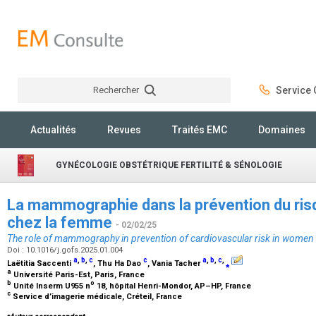
Rechercher
Service C
Rechercher
Actualités
Revues
Traités EMC
Domaines
GYNÉCOLOGIE OBSTÉTRIQUE FERTILITÉ & SÉNOLOGIE
La mammographie dans la prévention du ris
chez la femme
- 02/02/25
The role of mammography in prevention of cardiovascular risk in women
Doi : 10.1016/j.gofs.2025.01.004
a
,
b
,
c
c
a
,
b
,
c
,
Laëtitia Saccenti
, Thu Ha Dao
, Vania Tacher
⁎
a
Université Paris-Est, Paris, France
b
o
Unité Inserm U955 n
18, hôpital Henri-Mondor, AP–HP, France
c
Service d’imagerie médicale, Créteil, France
⁎