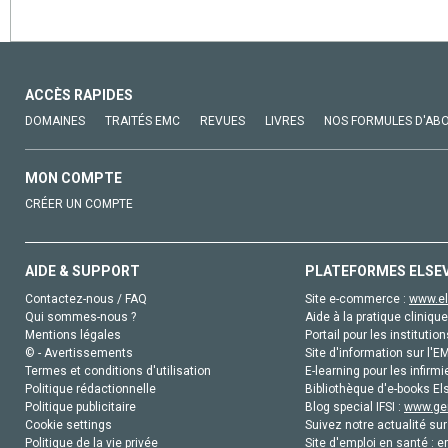
ACCÈS RAPIDES
DOMAINES
TRAITÉS EMC
REVUES
LIVRES
NOS FORMULES D'AB
MON COMPTE
CRÉER UN COMPTE
AIDE & SUPPORT
PLATEFORMES ELSE
Contactez-nous / FAQ
Site e-commerce :
www.el
Qui sommes-nous ?
Aide à la pratique clinique
Mentions légales
Portail pour les institution
© - Avertissements
Site d'information sur l'E
Termes et conditions d'utilisation
E-learning pour les infirmi
Politique rédactionnelle
Bibliothèque d'e-books Els
Politique publicitaire
Blog special IFSI :
www.gen
Cookie settings
Suivez notre actualité sur
Politique de la vie privée
Site d'emploi en santé :
e