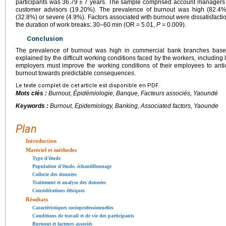
participants was 36.79
±
7 years. The sample comprised account managers 
customer advisors (19.20%). The prevalence of burnout was high (82.4
(32.8%) or severe (4.9%). Factors associated with burnout were dissatisfacti
the duration of work breaks: 30–60
min (OR
=
5.01,
P
=
0.009).
Conclusion
The prevalence of burnout was high in commercial bank branches based
explained by the difficult working conditions faced by the workers, including
employers must improve the working conditions of their employees to anti
burnout towards predictable consequences.
Le texte complet de cet article est disponible en PDF.
Mots clés :
Burnout, Épidémiologie, Banque, Facteurs associés, Yaoundé
Keywords :
Burnout, Epidemiology, Banking, Associated factors, Yaounde
Plan
Introduction
Matériel et méthodes
Type d’étude
Population d’étude, échantillonnage
Collecte des données
Traitement et analyse des données
Considérations éthiques
Résultats
Caractéristiques socioprofessionnelles
Conditions de travail et de vie des participants
Burnout et facteurs associés