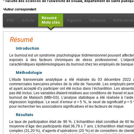
Faculté des sciences de l’université de Douala, département de santé publiq
⁎
Auteur correspondant.
Résumé
PDF
Article
Figures
Tableaux
Référence
Mots clés
Résumé
Introduction
Le burnout est un syndrome psychologique tridimensionnel pouvant affecter 
exposés à des facteurs chroniques de stress professionnel. L’objecti
caractéristiques épidémiologiques du burnout chez les employés de banqu
Méthodologie
L’étude transversale analytique a été réalisée du 03 décembre 2022
commerciales bancaires privées de la ville de Yaoundé. Les employés per
et ayant accepté d’y participer ont été inclus dans l’échantillon. Les absents
pas été inclus. Les variables étaient relatives aux conditions de travail et a
burnout de Malasch (MBI-GS). L’analyse statistique a été réalisée à l’aide
régression logistique. Le seuil d’erreur
α
=
5 %, le seuil de significatif
p
<
5 
pour rechercher les associations significatives et les facteurs de risque.
Résultats
Le taux de participation était de 96 %. L’échantillon était constitué de 6
moyenne d’âge des participants était 36,79
±
7 ans. L’échantillon était majo
comptes (31,20 %), d’agents d’opérations (20 %) et de conseillers de clien