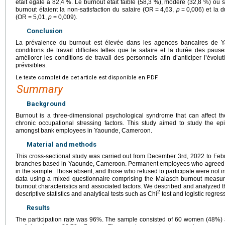
était égale à 82,4 %. Le burnout était faible (58,3 %), modéré (32,8 %) ou 
burnout étaient la non-satisfaction du salaire (OR
=
4,63,
p
=
0,006) et la 
(OR
=
5,01,
p
=
0,009).
Conclusion
La prévalence du burnout est élevée dans les agences bancaires de Ya
conditions de travail difficiles telles que le salaire et la durée des pau
améliorer les conditions de travail des personnels afin d’anticiper l’évo
prévisibles.
Le texte complet de cet article est disponible en PDF.
Summary
Background
Burnout is a three-dimensional psychological syndrome that can affect t
chronic occupational stressing factors. This study aimed to study the epi
amongst bank employees in Yaounde, Cameroon.
Material and methods
This cross-sectional study was carried out from December 3rd, 2022 to Fe
branches based in Yaounde, Cameroon. Permanent employees who agreed to 
in the sample. Those absent, and those who refused to participate were not i
data using a mixed questionnaire comprising the Malasch burnout measur
burnout characteristics and associated factors. We described and analyzed th
2
descriptive statistics and analytical tests such as Chi
test and logistic regres
Results
The participation rate was 96%. The sample consisted of 60 women (48%)