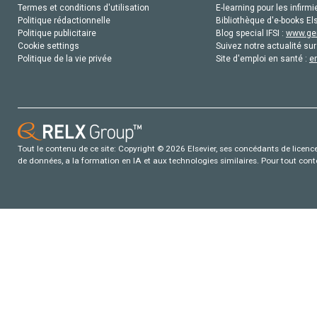
Termes et conditions d'utilisation
E-learning pour les infirmi
Politique rédactionnelle
Bibliothèque d'e-books Els
Politique publicitaire
Blog special IFSI :
www.gen
Cookie settings
Suivez notre actualité sur
Politique de la vie privée
Site d'emploi en santé :
e
Tout le contenu de ce site: Copyright © 2026 Elsevier, ses concédants de licence e
de données, a la formation en IA et aux technologies similaires. Pour tout con