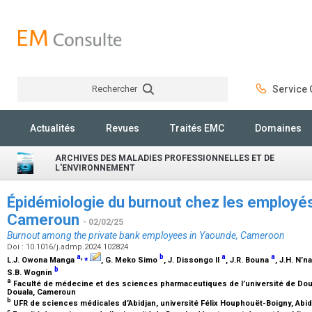
Rechercher
Service C
Rechercher
Actualités
Revues
Traités EMC
Domaines
ARCHIVES DES MALADIES PROFESSIONNELLES ET DE
L'ENVIRONNEMENT
Épidémiologie du burnout chez les employé
Cameroun
- 02/02/25
Burnout among the private bank employees in Yaounde, Cameroon
Doi : 10.1016/j.admp.2024.102824
a
,
⁎
b
a
a
L.J. Owona Manga
, G. Meko Simo
, J. Dissongo II
, J.R. Bouna
, J.H. N’n
b
S.B. Wognin
a
Faculté de médecine et des sciences pharmaceutiques de l’université de Dou
Douala, Cameroun
b
UFR de sciences médicales d’Abidjan, université Félix Houphouët-Boigny, Abidj
c