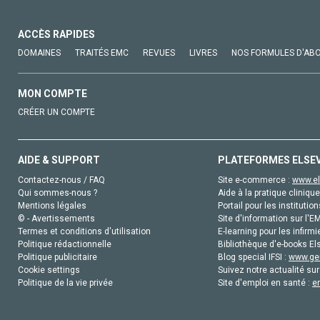
ACCÈS RAPIDES
DOMAINES
TRAITÉS EMC
REVUES
LIVRES
NOS FORMULES D'AB
MON COMPTE
CRÉER UN COMPTE
AIDE & SUPPORT
PLATEFORMES ELSE
Contactez-nous / FAQ
Site e-commerce :
www.el
Qui sommes-nous ?
Aide à la pratique clinique
Mentions légales
Portail pour les institution
© - Avertissements
Site d'information sur l'E
Termes et conditions d'utilisation
E-learning pour les infirmi
Politique rédactionnelle
Bibliothèque d'e-books Els
Politique publicitaire
Blog special IFSI :
www.gen
Cookie settings
Suivez notre actualité sur
Politique de la vie privée
Site d'emploi en santé :
e