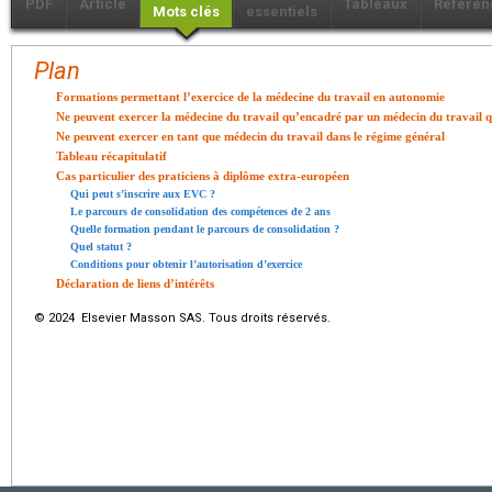
PDF
Article
Tableaux
Référen
Mots clés
essentiels
Plan
Formations permettant l’exercice de la médecine du travail en autonomie
Ne peuvent exercer la médecine du travail qu’encadré par un médecin du travail q
Ne peuvent exercer en tant que médecin du travail dans le régime général
Tableau récapitulatif
Cas particulier des praticiens à diplôme extra-européen
Qui peut s’inscrire aux EVC ?
Le parcours de consolidation des compétences de 2 ans
Quelle formation pendant le parcours de consolidation ?
Quel statut ?
Conditions pour obtenir l’autorisation d’exercice
Déclaration de liens d’intérêts
© 2024 Elsevier Masson SAS. Tous droits réservés.