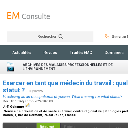
Rechercher
Service C
Rechercher
Actualités
Revues
Traités EMC
Domaines
ARCHIVES DES MALADIES PROFESSIONNELLES ET DE
L'ENVIRONNEMENT
Exercer en tant que médecin du travail : que
statut ?
- 03/02/25
Practising as an occupational physician: What training for what status?
Doi : 10.1016/j.admp.2024.102809
J.-F. Gehanno
Service de prévention et de santé au travail, centre régional de pathologies p
Rouen, 1, rue de Germont, 76000 Rouen, France
Résumé
Points