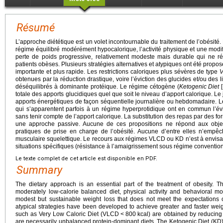
Résumé
L’approche diététique est un volet incontournable du traitement de l’obésit
régime équilibré modérément hypocalorique, l’activité physique et une modi
perte de poids progressive, relativement modeste mais durable qui ne ré
patients obèses. Plusieurs stratégies alternatives et atypiques ont été propo
importante et plus rapide. Les restrictions caloriques plus sévères de type
V
obtenues par la réduction drastique, voire l’éviction des glucides et/ou des
déséquilibrés à dominante protéique. Le régime cétogène (
Ketogenic Diet
[
totale des apports glucidiques quel que soit le niveau d’apport calorique. Le 
apports énergétiques de façon séquentielle journalière ou hebdomadaire. Le
qui s’apparentent parfois à un régime hyperprotidique ont en commun l’évi
sans tenir compte de l’apport calorique. La substitution des repas par des 
une approche passive. Aucune de ces propositions ne répond aux obj
pratiques de prise en charge de l’obésité. Aucune d’entre elles n’empêc
musculaire squelettique. Le recours aux régimes VLCD ou KD n’est à envis
situations spécifiques (résistance à l’amaigrissement sous régime conventio
Le texte complet de cet article est disponible en PDF.
Summary
The dietary approach is an essential part of the treatment of obesity.
moderately low-calorie balanced diet, physical activity and behavioral mod
modest but sustainable weight loss that does not meet the expectations o
atypical strategies have been developed to achieve greater and faster weigh
such as Very Low Caloric Diet (VLCD
<
800
kcal) are obtained by reducing
are necessarily unbalanced protein-dominant diets. The Ketogenic Diet (KD) 