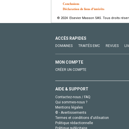
Conclusions
Déclaration de liens d’intérêts
© 2024 Elsevier Masson SAS. Tous droits réser
ACCÈS RAPIDES
DOMAINES
TRAITÉS EMC
REVUES
LI
MON COMPTE
CRÉER UN COMPTE
AIDE & SUPPORT
Contactez-nous / FAQ
Qui sommes-nous ?
Mentions légales
© - Avertissements
Termes et conditions d'utilisation
Politique rédactionnelle
Politique publicitaire