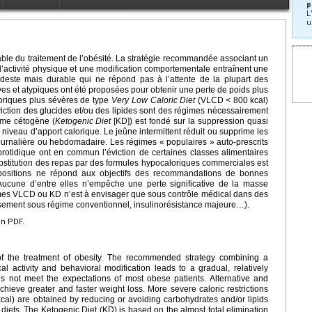
p
L
u
able du traitement de l’obésité. La stratégie recommandée associant un
’activité physique et une modification comportementale entraînent une
odeste mais durable qui ne répond pas à l’attente de la plupart des
ives et atypiques ont été proposées pour obtenir une perte de poids plus
aloriques plus sévères de type
Very Low Caloric Diet
(VLCD
< 800
kcal)
éviction des glucides et/ou des lipides sont des régimes nécessairement
ime cétogène (
Ketogenic Diet
[KD]) est fondé sur la suppression quasi
e niveau d’apport calorique. Le jeûne intermittent réduit ou supprime les
ournalière ou hebdomadaire. Les régimes « populaires » auto-prescrits
rotidique ont en commun l’éviction de certaines classes alimentaires
ubstitution des repas par des formules hypocaloriques commerciales est
ositions ne répond aux objectifs des recommandations de bonnes
 Aucune d’entre elles n’empêche une perte significative de la masse
imes VLCD ou KD n’est à envisager que sous contrôle médical dans des
issement sous régime conventionnel, insulinorésistance majeure…).
en PDF.
of the treatment of obesity. The recommended strategy combining a
al activity and behavioral modification leads to a gradual, relatively
s not meet the expectations of most obese patients. Alternative and
hieve greater and faster weight loss. More severe caloric restrictions
kcal) are obtained by reducing or avoiding carbohydrates and/or lipids
iets. The Ketogenic Diet (KD) is based on the almost total elimination