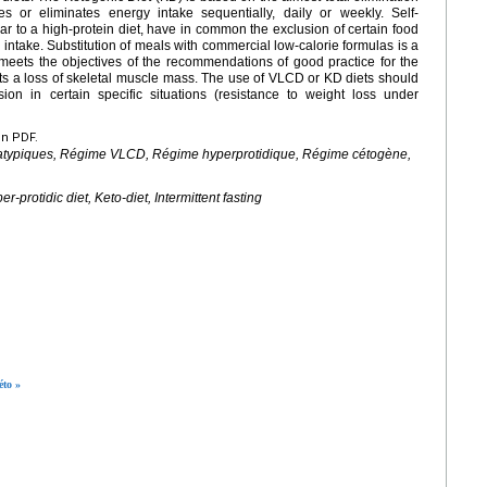
ces or eliminates energy intake sequentially, daily or weekly. Self-
ar to a high-protein diet, have in common the exclusion of certain food
e intake. Substitution of meals with commercial low-calorie formulas is a
eets the objectives of the recommendations of good practice for the
s a loss of skeletal muscle mass. The use of VLCD or KD diets should
on in certain specific situations (resistance to weight loss under
en PDF.
s atypiques, Régime VLCD, Régime hyperprotidique, Régime cétogène,
r-protidic diet, Keto-diet, Intermittent fasting
éto »