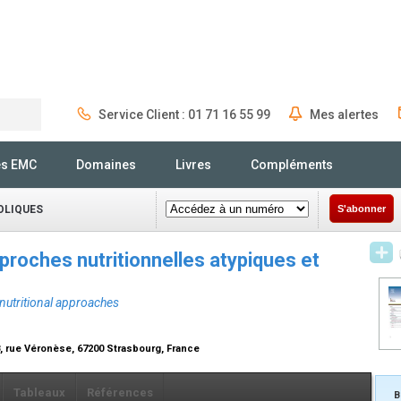
Service Client : 01 71 16 55 99
Mes alertes
Rechercher
és EMC
Domaines
Livres
Compléments
OLIQUES
S'abonner
pproches nutritionnelles atypiques et
 nutritional approaches
8, rue Véronèse, 67200 Strasbourg, France
Tableaux
Références
B