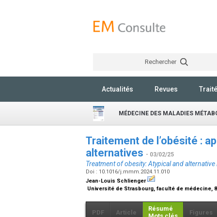
Rechercher
Actualités
Revues
Trait
MÉDECINE DES MALADIES MÉTAB
Traitement de l’obésité : a
alternatives
- 03/02/25
Treatment of obesity: Atypical and alternative
Doi : 10.1016/j.mmm.2024.11.010
Jean-Louis Schlienger
Université de Strasbourg, faculté de médecine, 
Résumé
PDF
Article
Figures
Mots clés