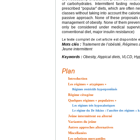
of carbohydrates. Intermittent fasting redu
prescribed “popular” diets, which are often ne
classes without taking into account the calori
passive approach. None of these proposals m
management of obesity. None of them prevent
only be considered under medical supervisi
conventional diet, major insulin resistance)
Le texte complet de cet article est disponible 
Mots clés :
Traitement de l’obésité, Régime
Jeune intermittent
Keywords :
Obesity, Atypical diets, VLCD, Hype
Plan
Introduction
Les régimes « atypiques »
Régimes restrictifs hyperprotéinés
Régime cétogène
Quelques régimes « populaires »
Les régimes très hypocaloriques
Le régime du Dr Atkins : l’ancêtre des régimes « k
Jeûne intermittent ou alterné
Variantes du jeûne
Autres approches alternatives
Miscellanées
Les solutions mercantiles