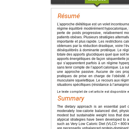
Résumé
L’approche diététique est un volet incontourn
régime équilibré modérément hypocalorique, l
perte de poids progressive, relativement m
patients obèses. Plusieurs stratégies alternat
importante et plus rapide. Les restrictions c
obtenues par la réduction drastique, voire l’
déséquilibrés à dominante protéique. Le rég
totale des apports glucidiques quel que soit l
apports énergétiques de façon séquentielle j
qui s’apparentent parfois à un régime hyperp
sans tenir compte de l’apport calorique. La s
une approche passive. Aucune de ces prop
pratiques de prise en charge de l’obésité.
musculaire squelettique. Le recours aux rég
situations spécifiques (résistance à l’amaigr
Le texte complet de cet article est disponible 
Summary
The dietary approach is an essential part 
moderately low-calorie balanced diet, physic
modest but sustainable weight loss that doe
atypical strategies have been developed to ac
such as Very Low Caloric Diet (VLCD
<
800
are necessarily unbalanced protein-dominant d