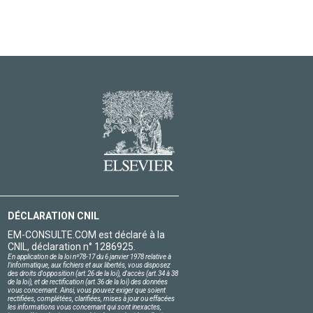
DÉCLARATION CNIL
EM-CONSULTE.COM est déclaré à la
CNIL, déclaration n° 1286925.
En application de la loi nº78-17 du 6 janvier 1978 relative à
l'informatique, aux fichiers et aux libertés, vous disposez
des droits d'opposition (art.26 de la loi), d'accès (art.34 à 38
de la loi), et de rectification (art.36 de la loi) des données
vous concernant. Ainsi, vous pouvez exiger que soient
rectifiées, complétées, clarifiées, mises à jour ou effacées
les informations vous concernant qui sont inexactes,