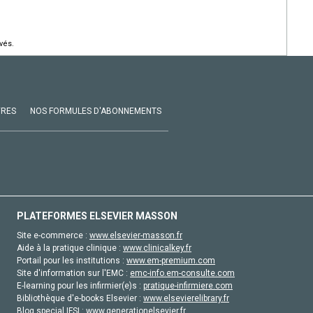
vés.
VRES
NOS FORMULES D'ABONNEMENTS
PLATEFORMES ELSEVIER MASSON
Site e-commerce :
www.elsevier-masson.fr
Aide à la pratique clinique :
www.clinicalkey.fr
Portail pour les institutions :
www.em-premium.com
Site d'information sur l'EMC :
emc-info.em-consulte.com
E-learning pour les infirmier(e)s :
pratique-infirmiere.com
Bibliothèque d'e-books Elsevier :
www.elsevierelibrary.fr
Blog special IFSI :
www.generationelsevier.fr