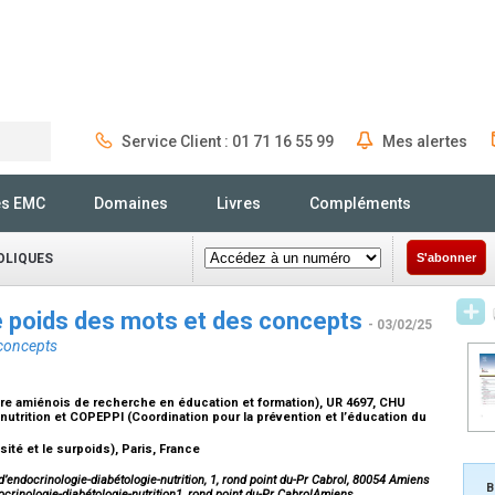
Service Client : 01 71 16 55 99
Mes alertes
Rechercher
és EMC
Domaines
Livres
Compléments
OLIQUES
S'abonner
Le poids des mots et des concepts
- 03/02/25
 concepts
re amiénois de recherche en éducation et formation), UR 4697, CHU
utrition et COPEPPI (Coordination pour la prévention et l’éducation du
ité et le surpoids), Paris, France
d’endocrinologie-diabétologie-nutrition, 1, rond point du-Pr Cabrol, 80054 Amiens
B
crinologie-diabétologie-nutrition1, rond point du-Pr CabrolAmiens