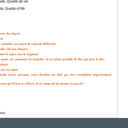
ité, Qualité de vie
, Quality of life
 avec des degrés
tés
a maladie, en raison de regards différents
ladie. Ou son absence…
 non le sujet, non le soignant
 la santé, où commence la maladie ; il est même possible de dire qui peut le dire
ologie
t pas en appui
ie serait advenue, cette dernière ne doit pas être considérée négativement
erné qu’il faut se référer, il est temps de lui donner la parole !
vés.