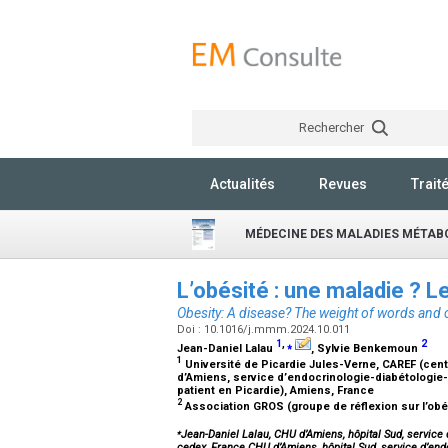
Rechercher
Actualités
Revues
Trait
MÉDECINE DES MALADIES MÉTAB
L’obésité : une maladie ? 
Obesity: A disease? The weight of words and
Doi : 10.1016/j.mmm.2024.10.011
1
,
⁎
2
Jean-Daniel Lalau
, Sylvie Benkemoun
1
Université de Picardie Jules-Verne, CAREF (cent
d’Amiens, service d’endocrinologie-diabétologie-n
patient en Picardie), Amiens, France
2
Association GROS (groupe de réflexion sur l’obés
⁎
Jean-Daniel Lalau, CHU d’Amiens, hôpital Sud, service 
cedex, France.CHU d’Amiens, hôpital Sud, service d’endo