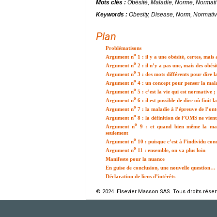
Mots clés :
Obésité, Maladie, Norme, Normativ
Keywords :
Obesity, Disease, Norm, Normativity
Plan
Problématisons
o
Argument n
1 : il y a une obésité, certes, mais
o
Argument n
2 : il n’y a pas une, mais des obési
o
Argument n
3 : des mots différents pour dire l
o
Argument n
4 : un concept pour penser la ma
o
Argument n
5 : c’est la vie qui est normative ;
o
Argument n
6 : il est possible de dire où finit
o
Argument n
7 : la maladie à l’épreuve de l’ont
o
Argument n
8 : la définition de l’OMS ne vien
o
Argument n
9 : et quand bien même la malad
seulement
o
Argument n
10 : puisque c’est à l’individu conc
o
Argument n
11 : ensemble, on va plus loin
Manifeste pour la nuance
En guise de conclusion, une nouvelle question…
Déclaration de liens d’intérêts
© 2024 Elsevier Masson SAS. Tous droits réser