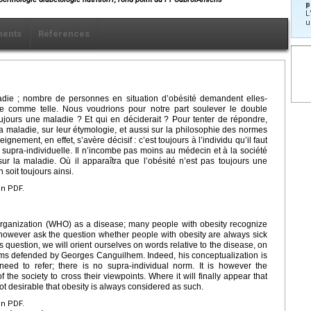
p
L
u
ents
Références
ie ; nombre de personnes en situation d’obésité demandent elles-
e comme telle. Nous voudrions pour notre part soulever le double
toujours une maladie ? Et qui en déciderait ? Pour tenter de répondre,
la maladie, sur leur étymologie, et aussi sur la philosophie des normes
ment, en effet, s’avère décisif : c’est toujours à l’individu qu’il faut
e supra-individuelle. Il n’incombe pas moins au médecin et à la société
ur la maladie. Où il apparaîtra que l’obésité n’est pas toujours une
 soit toujours ainsi.
en PDF.
Organization (WHO) as a disease; many people with obesity recognize
however ask the question whether people with obesity are always sick
question, we will orient ourselves on words relative to the disease, on
rms defended by Georges Canguilhem. Indeed, his conceptualization is
 need to refer; there is no supra-individual norm. It is however the
 the society to cross their viewpoints. Where it will finally appear that
 not desirable that obesity is always considered as such.
en PDF.