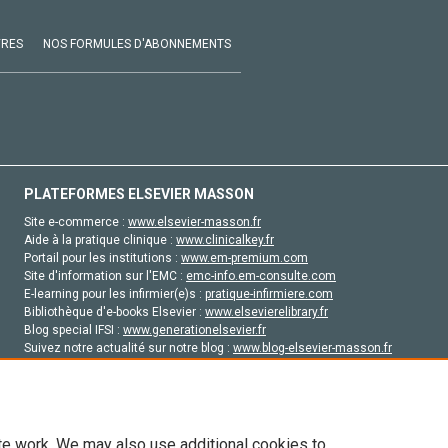
VRES
NOS FORMULES D'ABONNEMENTS
PLATEFORMES ELSEVIER MASSON
Site e-commerce :
www.elsevier-masson.fr
Aide à la pratique clinique :
www.clinicalkey.fr
Portail pour les institutions :
www.em-premium.com
Site d'information sur l'EMC :
emc-info.em-consulte.com
E-learning pour les infirmier(e)s :
pratique-infirmiere.com
Bibliothèque d'e-books Elsevier :
www.elsevierelibrary.fr
Blog special IFSI :
www.generationelsevier.fr
Suivez notre actualité sur notre blog :
www.blog-elsevier-masson.fr
Site d'emploi en santé :
emploisante.com
te work. We may also use additional cookies to