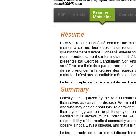
cedex80054France
Résumé
PDF
Article
Complém
Mots clés
Résumé
L’OMS a reconnu l’obésité comme une malad
mêmes à ce que leur obésité soit reconnu
questionnement suivant : l’obésité est-elle 
nous prendrons appui sur les mots relatifs à 
présentée par Georges Canguilhem. Son enseigne
se référer, car il n’existe pas de norme de vi
de se prononcer, à la croisée des regards s
maladie. Il n’est pas souhaitable même qu’il en
Le texte complet de cet article est disponible 
Summary
Obesity is categorized by the World Health 
themselves as carrying a disease. We might 
and who may decide about this. To answer this 
their etymology, and on the philosophy of no
decisive: it is always to the individual we
responsibility of the medical community and of
obesity is not always a disease, and that it is
Le texte complet de cet article est disponible 