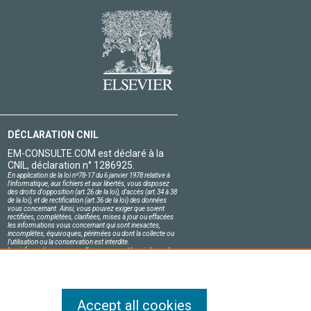
DÉCLARATION CNIL
EM-CONSULTE.COM est déclaré à la
CNIL, déclaration n° 1286925.
En application de la loi nº78-17 du 6 janvier 1978 relative à
l'informatique, aux fichiers et aux libertés, vous disposez
des droits d'opposition (art.26 de la loi), d'accès (art.34 à 38
de la loi), et de rectification (art.36 de la loi) des données
vous concernant. Ainsi, vous pouvez exiger que soient
rectifiées, complétées, clarifiées, mises à jour ou effacées
les informations vous concernant qui sont inexactes,
incomplètes, équivoques, périmées ou dont la collecte ou
l'utilisation ou la conservation est interdite.
Les informations personnelles concernant les visiteurs de
notre site, y compris leur identité, sont confidentielles.
Le responsable du site s'engage sur l'honneur à respecter
les conditions légales de confidentialité applicables en
France et à ne pas divulguer ces informations à des tiers.
Accept all cookies