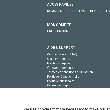
ACCÈS RAPIDES
DOMAINES
TRAITÉS EMC
REVUES
LI
MON COMPTE
CRÉER UN COMPTE
AIDE & SUPPORT
Contactez-nous / FAQ
Qui sommes-nous ?
Mentions légales
© - Avertissements
Termes et conditions d'utilisation
Politique rédactionnelle
Politique publicitaire
Cookie settings
Politique de la vie privée
We use cookies that are necessary to make our si