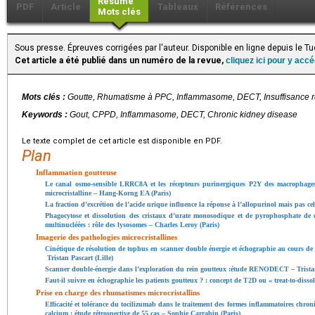
Résumé
PDF
Article
Tableaux
Références
Mots clés
Sous presse. Épreuves corrigées par l'auteur. Disponible en ligne depuis le 
Cet article a été publié dans un numéro de la revue,
cliquez ici pour y acc
Mots clés :
Goutte, Rhumatisme à PPC, Inflammasome, DECT, Insuffisance r
Keywords :
Gout, CPPD, Inflammasome, DECT, Chronic kidney disease
Le texte complet de cet article est disponible en PDF.
Plan
Inflammation goutteuse
Le canal osmo-sensible LRRC8A et les récepteurs purinergiques P2Y des macrophages
microcristalline – Hang-Korng EA (Paris)
La fraction d’excrétion de l’acide urique influence la réponse à l’allopurinol mais pas cel
Phagocytose et dissolution des cristaux d’urate monosodique et de pyrophosphate de c
multinucléées : rôle des lysosomes – Charles Leroy (Paris)
Imagerie des pathologies microcristallines
Cinétique de résolution de tophus en scanner double énergie et échographie au cours d
Tristan Pascart (Lille)
Scanner double-énergie dans l’exploration du rein goutteux :étude RENODECT – Tristan
Faut-il suivre en échographie les patients goutteux ? : concept de T2D ou « treat-to-disso
Prise en charge des rhumatismes microcristallins
Efficacité et tolérance du tocilizumab dans le traitement des formes inflammatoires ch
calcium : étude rétrospective de 55 cas – Sophie Carrabin (Paris)