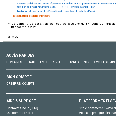
Facteurs prédictifs de bonne réponse et de tolérance à la prednisone et la colchicine 
post-hoc de l’essai randomisé COLCHICORT – Tristan Pascart (Lille)
Traitement de la goutte chez l’insuffisant rénal. Pascal Richette (Paris)
Déclaration de liens d’intérêts
e
☆
Le contenu de cet article est issu de sessions du 37
Congrès français
10 décembre 2024.
© 2025
ACCÈS RAPIDES
DOMAINES
TRAITÉS EMC
REVUES
LIVRES
NOS FORMULES D'AB
MON COMPTE
CRÉER UN COMPTE
AIDE & SUPPORT
PLATEFORMES ELSE
Contactez-nous / FAQ
Site e-commerce :
www.el
Qui sommes-nous ?
Aide à la pratique clinique