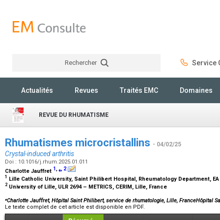
Rechercher
Service C
Rechercher
Actualités
Revues
Traités EMC
Domaines
REVUE DU RHUMATISME
Rhumatismes microcristallins
- 04/02/25
Crystal-induced arthritis
Doi : 10.1016/j.rhum.2025.01.011
1
,
⁎
,
2
Charlotte Jauffret
1
Lille Catholic University, Saint Philibert Hospital, Rheumatology Department, EA
2
University of Lille, ULR 2694 – METRICS, CERIM, Lille, France
⁎
Charlotte Jauffret, Hôpital Saint Philibert, service de rhumatologie, Lille, FranceHôpital S
Le texte complet de cet article est disponible en PDF.