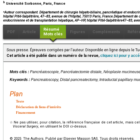
b
Université Sorbonne, Paris, France
⁎
Auteur correspondant. Département de chirurgie hépato-biliaire, pancréatique et endocri
hôpital Pitié-Salpêtrière, 47–83, avenue de l’Hôpital, 75013 Paris, France.Département de c
endocrinienne et de transplantation hépatique, AP–HP, hôpital Pitié-Salpêtrière47–83, av
Résumé
PDF
Article
Figures
Compléments
Référ
Mots clés
Sous presse. Épreuves corrigées par l'auteur. Disponible en ligne depuis le 
Cet article a été publié dans un numéro de la revue,
cliquez ici pour y acc
Mots clés :
Pancréatoscopie, Pancréatectomie distale, Néoplasie mucineuse 
Keywords :
Pancreatoscopy, Distal pancreatectomy, Intraductal papillary m
Plan
Texte
Déclaration de liens d’intérêts
Financement
☆
Ne pas utiliser, pour citation, la référence française de cet article, mais cel
Visceral Surgery
, en utilisant le DOI ci-dessus.
© 2025 The Authors. Publié par Elsevier Masson SAS. Tous droits réservés.