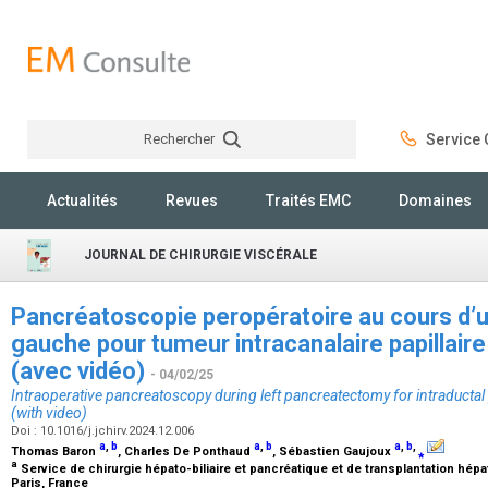
Rechercher
Service C
Rechercher
Actualités
Revues
Traités EMC
Domaines
JOURNAL DE CHIRURGIE VISCÉRALE
Pancréatoscopie peropératoire au cours d
gauche pour tumeur intracanalaire papillai
(avec vidéo)
- 04/02/25
Intraoperative pancreatoscopy during left pancreatectomy for intraductal
(with video)
Doi : 10.1016/j.jchirv.2024.12.006
a
,
b
a
,
b
a
,
b
,
Thomas Baron
, Charles De Ponthaud
, Sébastien Gaujoux
⁎
a
Service de chirurgie hépato-biliaire et pancréatique et de transplantation hépat
Paris, France