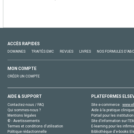
ACCÈS RAPIDES
DOMAINES
TRAITÉS EMC
REVUES
LIVRES
NOS FORMULES D'AB
MON COMPTE
CRÉER UN COMPTE
AIDE & SUPPORT
PLATEFORMES ELSE
Contactez-nous / FAQ
Site e-commerce :
www.el
Qui sommes-nous ?
Aide à la pratique clinique
Mentions légales
Portail pour les institution
© - Avertissements
Site d'information sur l'E
Termes et conditions d'utilisation
E-learning pour les infirmi
Politique rédactionnelle
Bibliothèque d'e-books Els