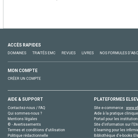
ACCÈS RAPIDES
DOMAINES
TRAITÉS EMC
REVUES
LIVRES
NOS FORMULES D'AB
MON COMPTE
CRÉER UN COMPTE
AIDE & SUPPORT
PLATEFORMES ELSE
Contactez-nous / FAQ
Site e-commerce :
www.el
Qui sommes-nous ?
Aide à la pratique clinique
Mentions légales
Portail pour les institution
© - Avertissements
Site d'information sur l'E
Termes et conditions d'utilisation
E-learning pour les infirmi
Politique rédactionnelle
Bibliothèque d'e-books Els