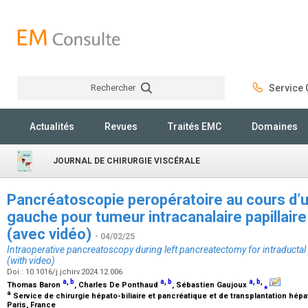
Rechercher
Service C
Rechercher
Actualités
Revues
Traités EMC
Domaines
JOURNAL DE CHIRURGIE VISCÉRALE
Pancréatoscopie peropératoire au cours d
gauche pour tumeur intracanalaire papillai
(avec vidéo)
- 04/02/25
Intraoperative pancreatoscopy during left pancreatectomy for intraductal
(with video)
Doi : 10.1016/j.jchirv.2024.12.006
a
,
b
a
,
b
a
,
b
,
Thomas Baron
, Charles De Ponthaud
, Sébastien Gaujoux
⁎
a
Service de chirurgie hépato-biliaire et pancréatique et de transplantation hépat
Paris, France