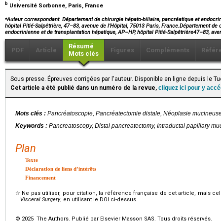
b
Université Sorbonne, Paris, France
⁎
Auteur correspondant. Département de chirurgie hépato-biliaire, pancréatique et endocri
hôpital Pitié-Salpêtrière, 47–83, avenue de l’Hôpital, 75013 Paris, France.Département de c
endocrinienne et de transplantation hépatique, AP–HP, hôpital Pitié-Salpêtrière47–83, av
Résumé
PDF
Article
Figures
Compléments
Référ
Mots clés
Sous presse. Épreuves corrigées par l'auteur. Disponible en ligne depuis le 
Cet article a été publié dans un numéro de la revue,
cliquez ici pour y acc
Mots clés :
Pancréatoscopie, Pancréatectomie distale, Néoplasie mucineuse 
Keywords :
Pancreatoscopy, Distal pancreatectomy, Intraductal papillary m
Plan
Texte
Déclaration de liens d’intérêts
Financement
☆
Ne pas utiliser, pour citation, la référence française de cet article, mais cel
Visceral Surgery
, en utilisant le DOI ci-dessus.
© 2025 The Authors. Publié par Elsevier Masson SAS. Tous droits réservés.