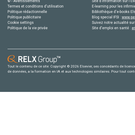
© - Avertissements
Site d'information sur l'E
Termes et conditions d'utilisation
E-learning pour les infirmi
Politique rédactionnelle
Bibliothèque d'e-books Els
Politique publicitaire
Blog special IFSI :
www.gen
Cookie settings
Suivez notre actualité sur
Politique de la vie privée
Site d'emploi en santé :
e
Tout le contenu de ce site: Copyright © 2026 Elsevier, ses concédants de licence e
de données, a la formation en IA et aux technologies similaires. Pour tout con