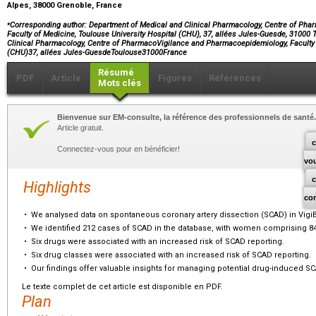
Alpes, 38000 Grenoble, France
⁎
Corresponding author: Department of Medical and Clinical Pharmacology, Centre of Ph
Faculty of Medicine, Toulouse University Hospital (CHU), 37, allées Jules-Guesde, 31000
Clinical Pharmacology, Centre of PharmacoVigilance and Pharmacoepidemiology, Faculty o
(CHU)37, allées Jules-GuesdeToulouse31000France
Résumé
PDF
Article
Figures
Références
Mots clés
Bienvenue sur EM-consulte, la référence des professionnels de santé.
Article gratuit.
c
Connectez-vous pour en bénéficier!
vo
Highlights
co
•
We analysed data on spontaneous coronary artery dissection (SCAD) in Vig
•
We identified 212 cases of SCAD in the database, with women comprising 8
•
Six drugs were associated with an increased risk of SCAD reporting.
•
Six drug classes were associated with an increased risk of SCAD reporting.
•
Our findings offer valuable insights for managing potential drug-induced SC
Le texte complet de cet article est disponible en PDF.
Plan