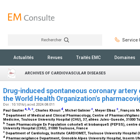
Rechercher
Service C
Rechercher
Actualités
Revues
Traités EMC
Domaines
ARCHIVES OF CARDIOVASCULAR DISEASES
Drug-induced spontaneous coronary artery d
the World Health Organization's pharmacov
Doi : 10.1016/j.acvd.2024.08.011
a
,
b
,
c
d
c
c
Paul Gautier
, Charles Khouri
, Michel Galinier
, Meyer Elbaz
, François 
a
Department of Medical and Clinical Pharmacology, Centre of PharmacoVigilan
Medicine, Toulouse University Hospital (CHU), 37, allées Jules-Guesde, 31000 
b
Team Pharmacologie En Population cohorteS et biobanqueS (PEPSS), centre d’i
University Hospital (CHU), 31000 Toulouse, France
c
Department of Cardiology, Institute CARDIOMET, Toulouse University Hospital 
d
Pharmacovigilance Department, Grenoble Alpes University Hospital, Inserm UM