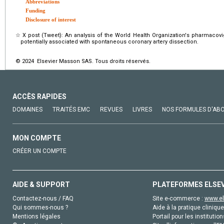
Abbreviations
Funding
Disclosure of interest
☆
X post (Tweet): An analysis of the World Health Organization's pharmacovi
potentially associated with spontaneous coronary artery dissection.
© 2024 Elsevier Masson SAS. Tous droits réservés.
ACCÈS RAPIDES
DOMAINES
TRAITÉS EMC
REVUES
LIVRES
NOS FORMULES D'AB
MON COMPTE
CRÉER UN COMPTE
AIDE & SUPPORT
PLATEFORMES ELSE
Contactez-nous / FAQ
Site e-commerce :
www.el
Qui sommes-nous ?
Aide à la pratique clinique
Mentions légales
Portail pour les institution