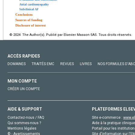
Atrial cardiomyopathy
Subclinical AF
Conclusions
Sources of funding
Disclosure of interest
© 2024 The Author(s). Publié par Elsevier Masson SAS. Tous droits réservés.
ACCÈS RAPIDES
DOMAINES
TRAITÉS EMC
REVUES
LIVRES
NOS FORMULES D'AB
MON COMPTE
CRÉER UN COMPTE
AIDE & SUPPORT
PLATEFORMES ELSE
Contactez-nous / FAQ
Site e-commerce :
www.el
Qui sommes-nous ?
Aide à la pratique clinique
Mentions légales
Portail pour les institution
© - Avertissements
Site d'information sur l'E