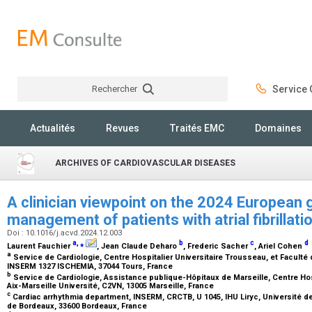
Rechercher
Service C
Rechercher
Actualités
Revues
Traités EMC
Domaines
ARCHIVES OF CARDIOVASCULAR DISEASES
A clinician viewpoint on the 2024 European 
management of patients with atrial fibrillati
Doi : 10.1016/j.acvd.2024.12.003
a
,
⁎
b
c
d
Laurent Fauchier
, Jean Claude Deharo
, Frederic Sacher
, Ariel Cohen
a
Service de Cardiologie, Centre Hospitalier Universitaire Trousseau, et Facult
INSERM 1327 ISCHEMIA, 37044 Tours, France
b
Service de Cardiologie, Assistance publique-Hôpitaux de Marseille, Centre Hosp
Aix-Marseille Université, C2VN, 13005 Marseille, France
c
Cardiac arrhythmia department, INSERM, CRCTB, U 1045, IHU Liryc, Université de
de Bordeaux, 33600 Bordeaux, France