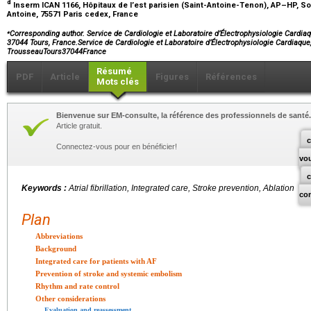
d
Inserm ICAN 1166, Hôpitaux de l’est parisien (Saint-Antoine-Tenon), AP–HP, So
Antoine, 75571 Paris cedex, France
⁎
Corresponding author. Service de Cardiologie et Laboratoire d’Électrophysiologie Cardiaq
37044 Tours, France.Service de Cardiologie et Laboratoire d’Électrophysiologie Cardiaque,
TrousseauTours37044France
Résumé
PDF
Article
Figures
Références
Mots clés
Bienvenue sur EM-consulte, la référence des professionnels de santé.
Article gratuit.
c
Connectez-vous pour en bénéficier!
vo
Keywords :
Atrial fibrillation, Integrated care, Stroke prevention, Ablation
co
Plan
Abbreviations
Background
Integrated care for patients with AF
Prevention of stroke and systemic embolism
Rhythm and rate control
Other considerations
Evaluation and reassessment