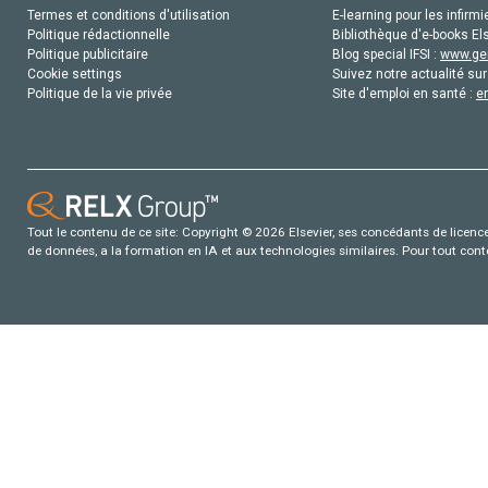
Termes et conditions d'utilisation
E-learning pour les infirmi
Politique rédactionnelle
Bibliothèque d'e-books Els
Politique publicitaire
Blog special IFSI :
www.gen
Cookie settings
Suivez notre actualité sur
Politique de la vie privée
Site d'emploi en santé :
e
Tout le contenu de ce site: Copyright © 2026 Elsevier, ses concédants de licence e
de données, a la formation en IA et aux technologies similaires. Pour tout con