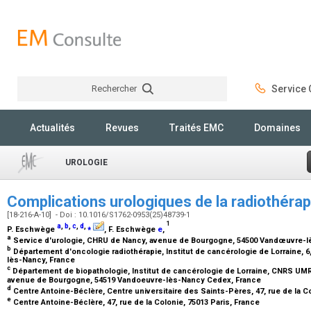
Rechercher
Service C
Rechercher
Actualités
Revues
Traités EMC
Domaines
UROLOGIE
Complications urologiques de la radiothéra
[18-216-A-10] - Doi : 10.1016/S1762-0953(25)48739-1
1
a
,
b
,
c
,
d
,
⁎
P. Eschwège
, F. Eschwège
e
,
a
Service d'urologie, CHRU de Nancy, avenue de Bourgogne, 54500 Vandœuvre-l
b
Département d'oncologie radiothérapie, Institut de cancérologie de Lorraine,
lès-Nancy, France
c
Département de biopathologie, Institut de cancérologie de Lorraine, CNRS UMR 
avenue de Bourgogne, 54519 Vandoeuvre-lès-Nancy Cedex, France
d
Centre Antoine-Béclère, Centre universitaire des Saints-Pères, 47, rue de la C
e
Centre Antoine-Béclère, 47, rue de la Colonie, 75013 Paris, France