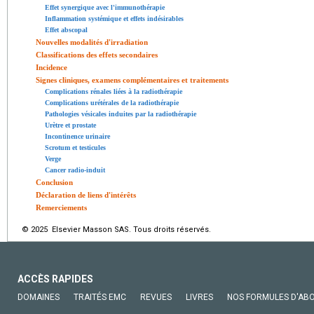
Effet synergique avec l'immunothérapie
Inflammation systémique et effets indésirables
Effet abscopal
Nouvelles modalités d'irradiation
Classifications des effets secondaires
Incidence
Signes cliniques, examens complémentaires et traitements
Complications rénales liées à la radiothérapie
Complications urétérales de la radiothérapie
Pathologies vésicales induites par la radiothérapie
Urètre et prostate
Incontinence urinaire
Scrotum et testicules
Verge
Cancer radio-induit
Conclusion
Déclaration de liens d'intérêts
Remerciements
© 2025 Elsevier Masson SAS. Tous droits réservés.
ACCÈS RAPIDES
DOMAINES
TRAITÉS EMC
REVUES
LIVRES
NOS FORMULES D'AB