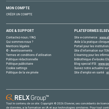
MON COMPTE
CRÉER UN COMPTE
AIDE & SUPPORT
PLATEFORMES ELSE
Contactez-nous / FAQ
Site e-commerce :
www.el
Qui sommes-nous ?
Aide à la pratique clinique
Mentions légales
Portail pour les institution
© - Avertissements
Site d'information sur l'E
Termes et conditions d'utilisation
E-learning pour les infirmi
Politique rédactionnelle
Bibliothèque d'e-books Els
Politique publicitaire
Blog special IFSI :
www.gen
Cookie settings
Suivez notre actualité sur
Politique de la vie privée
Site d'emploi en santé :
e
Tout le contenu de ce site: Copyright © 2026 Elsevier, ses concédants de licence e
de données, a la formation en IA et aux technologies similaires. Pour tout con