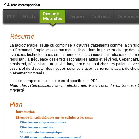
Auteur correspondant.
Résumé
PDF
Article
Figures
Tableaux
Référence
Mots clés
Résumé
La radiothérapie, seule ou combinée à d'autres traitements comme la chirurg
ou l'immunothérapie, est couramment utilisée dans la prise en charge des c
avancées technologiques en imagerie et en techniques d'irradiation ont améli
réduisant la fréquence des effets secondaires aigus et sévères. Cependant,
persistent, nécessitant un suivi à long terme, surtout chez les patients ave
essentiel de discuter des risques potentiels avec les patients avant de choisi
pleinement informés.
Le texte complet de cet article est disponible en PDF.
Mots-clés :
Complications de la radiothérapie, Effets secondaires, Sténose, Cy
Infertilité
Plan
Introduction
Effets de la radiothérapie sur les cellules et les tissus
Effets immunosuppresseurs directs
Effets immunostimulants
Mort cellulaire immunogénique
Modification du microenvironnement tumoral