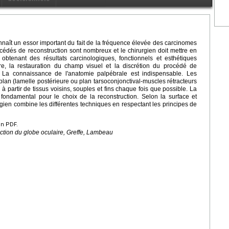
nnaît un essor important du fait de la fréquence élevée des carcinomes
édés de reconstruction sont nombreux et le chirurgien doit mettre en
obtenant des résultats carcinologiques, fonctionnels et esthétiques
ire, la restauration du champ visuel et la discrétion du procédé de
ux. La connaissance de l'anatomie palpébrale est indispensable. Les
plan (lamelle postérieure ou plan tarsoconjonctival-muscles rétracteurs
 à partir de tissus voisins, souples et fins chaque fois que possible. La
fondamental pour le choix de la reconstruction. Selon la surface et
rgien combine les différentes techniques en respectant les principes de
en PDF.
ction du globe oculaire, Greffe, Lambeau