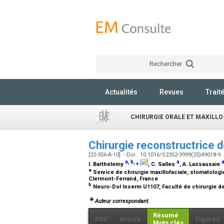
Rechercher
Actualités
Revues
Trait
CHIRURGIE ORALE ET MAXILLO
Chirurgie reconstructrice 
[22-356-A-10] - Doi : 10.1016/S2352-3999(25)49018-9
a
,
b
,
⁎
a
I. Barthelemy
, C. Salles
, A. Lassausaie
a
Service de chirurgie maxillofaciale, stomatologi
Clermont-Ferrand, France
b
Neuro-Dol Inserm U1107, Faculté de chirurgie de
Auteur correspondant.
Résumé
PDF
Article
Figures
Mots clés