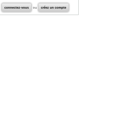
connectez-vous
ou
créez un compte