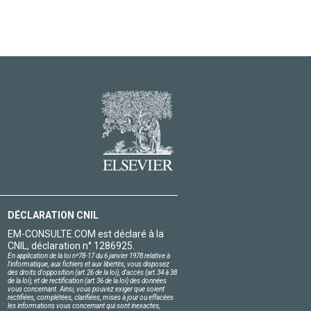
DÉCLARATION CNIL
EM-CONSULTE.COM est déclaré à la
CNIL, déclaration n° 1286925.
En application de la loi nº78-17 du 6 janvier 1978 relative à
l'informatique, aux fichiers et aux libertés, vous disposez
des droits d'opposition (art.26 de la loi), d'accès (art.34 à 38
de la loi), et de rectification (art.36 de la loi) des données
vous concernant. Ainsi, vous pouvez exiger que soient
rectifiées, complétées, clarifiées, mises à jour ou effacées
les informations vous concernant qui sont inexactes,