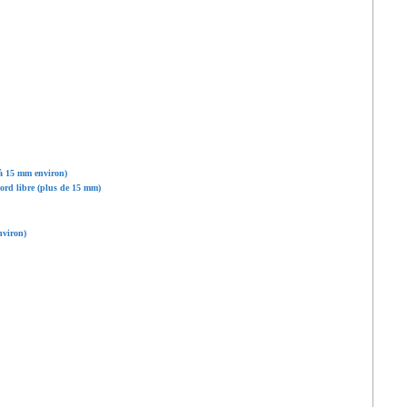
 à 15 mm environ)
ord libre (plus de 15 mm)
nviron)