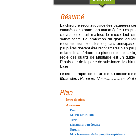
Résumé
La chirurgie reconstructrice des paupières co
cutanés dans notre population âgée. Les proc
œuvre ceux qu'il maîtrise le mieux tout en 
satisfaisants. La protection du globe ocula
reconstruction sont les objectifs principa
paupières doivent être reconstruites plan par 
et lamelle antérieure ou plan orbiculocutané),
règle des quarts de Mustarde est un guide 
l'épaisseur de la perte de substance, le chiru
base.
Le texte complet de cet article est disponible 
Mots-clés :
Paupière, Voies lacrymales, Prote
Plan
Introduction
Anatomie
Peau
Muscle orbiculaire
Tarse
Ligaments palpébraux
Septum
Muscle releveur de la paupière supérieure