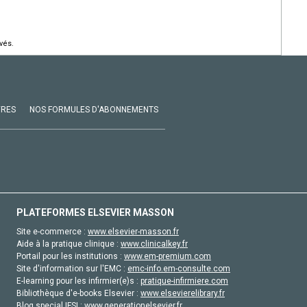
vés.
VRES
NOS FORMULES D'ABONNEMENTS
PLATEFORMES ELSEVIER MASSON
Site e-commerce :
www.elsevier-masson.fr
Aide à la pratique clinique :
www.clinicalkey.fr
Portail pour les institutions :
www.em-premium.com
Site d'information sur l'EMC :
emc-info.em-consulte.com
E-learning pour les infirmier(e)s :
pratique-infirmiere.com
Bibliothèque d'e-books Elsevier :
www.elsevierelibrary.fr
Blog special IFSI :
www.generationelsevier.fr