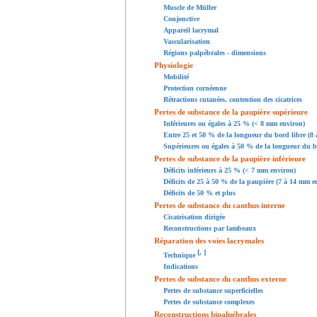
Muscle de Müller
Conjonctive
Appareil lacrymal
Vascularisation
Régions palpébrales - dimensions
Physiologie
Mobilité
Protection cornéenne
Rétractions cutanées, contention des cicatrices
Pertes de substance de la paupière supérieure
Inférieures ou égales à 25 % (< 8 mm environ)
Entre 25 et 50 % de la longueur du bord libre (8
Supérieures ou égales à 50 % de la longueur du b
Pertes de substance de la paupière inférieure
Déficits inférieurs à 25 % (< 7 mm environ)
Déficits de 25 à 50 % de la paupière (7 à 14 mm e
Déficits de 50 % et plus
Pertes de substance du canthus interne
Cicatrisation dirigée
Reconstructions par lambeaux
Réparation des voies lacrymales
[
,
]
Technique
Indications
Pertes de substance du canthus externe
Pertes de substance superficielles
Pertes de substance complexes
Reconstructions bipalpébrales