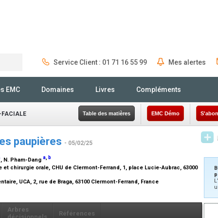
Service Client : 01 71 16 55 99
Mes alertes
Rechercher
és EMC
Domaines
Livres
Compléments
-FACIALE
Table des matières
EMC Démo
S'abon
des paupières
- 05/02/25
a
a
,
b
, N. Pham-Dang
e et chirurgie orale, CHU de Clermont-Ferrand, 1, place Lucie-Aubrac, 63000
B
p
L
ntaire, UCA, 2, rue de Braga, 63100 Clermont-Ferrand, France
u
Arbres
Références
décisionnels