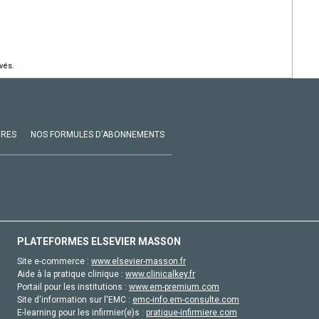
vés.
VRES
NOS FORMULES D'ABONNEMENTS
PLATEFORMES ELSEVIER MASSON
Site e-commerce :
www.elsevier-masson.fr
Aide à la pratique clinique :
www.clinicalkey.fr
Portail pour les institutions :
www.em-premium.com
Site d'information sur l'EMC :
emc-info.em-consulte.com
E-learning pour les infirmier(e)s :
pratique-infirmiere.com