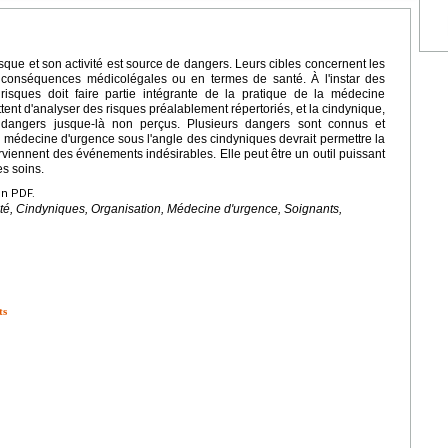
sque et son activité est source de dangers. Leurs cibles concernent les
 conséquences médicolégales ou en termes de santé. À l'instar des
risques doit faire partie intégrante de la pratique de la médecine
nt d'analyser des risques préalablement répertoriés, et la cindynique,
dangers jusque-là non perçus. Plusieurs dangers sont connus et
a médecine d'urgence sous l'angle des cindyniques devrait permettre la
viennent des événements indésirables. Elle peut être un outil puissant
es soins.
en PDF.
ité, Cindyniques, Organisation, Médecine d'urgence, Soignants,
ts