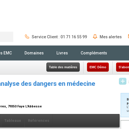
Service Client : 01 71 16 55 99
Mes alertes
Rechercher
és EMC
Domaines
Livres
Compléments
Table des matières
EMC Démo
S'abon
 analyse des dangers en médecine
B
p
vres, 79350 Faye L'Abbesse
L
u
Tableaux
Références