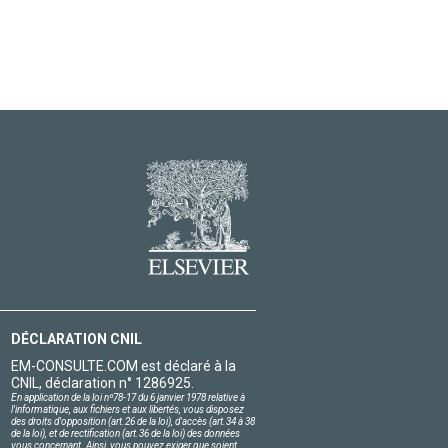
DÉCLARATION CNIL
EM-CONSULTE.COM est déclaré à la
CNIL, déclaration n° 1286925.
En application de la loi nº78-17 du 6 janvier 1978 relative à
l'informatique, aux fichiers et aux libertés, vous disposez
des droits d'opposition (art.26 de la loi), d'accès (art.34 à 38
de la loi), et de rectification (art.36 de la loi) des données
vous concernant. Ainsi, vous pouvez exiger que soient