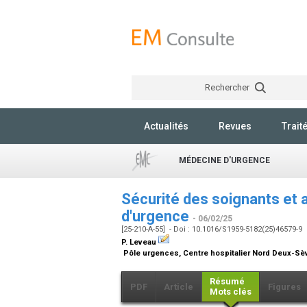
Rechercher
Actualités
Revues
Trait
MÉDECINE D'URGENCE
Sécurité des soignants et
d'urgence
- 06/02/25
[25-210-A-55] - Doi : 10.1016/S1959-5182(25)46579-9
P. Leveau
Pôle urgences, Centre hospitalier Nord Deux-Sè
Résumé
PDF
Article
Figures
Mots clés