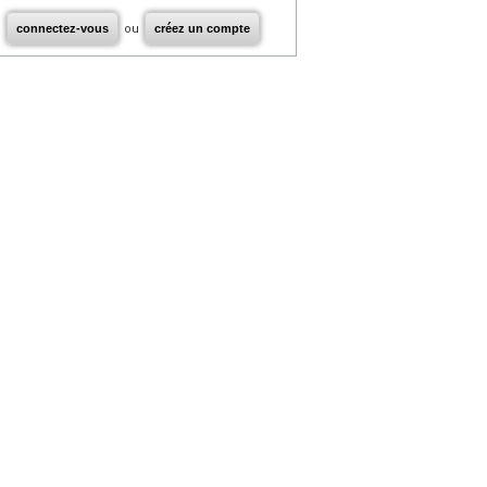
connectez-vous
ou
créez un compte