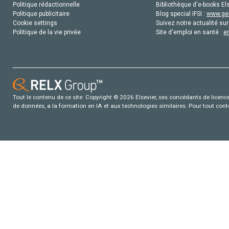
Politique rédactionnelle
Bibliothèque d'e-books Els
Politique publicitaire
Blog special IFSI :
www.gen
Cookie settings
Suivez notre actualité sur
Politique de la vie privée
Site d'emploi en santé :
e
Tout le contenu de ce site: Copyright © 2026 Elsevier, ses concédants de licence e
de données, a la formation en IA et aux technologies similaires. Pour tout con