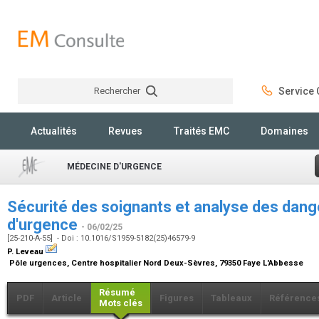
Rechercher
Service C
Rechercher
Actualités
Revues
Traités EMC
Domaines
MÉDECINE D'URGENCE
Sécurité des soignants et analyse des dan
d'urgence
- 06/02/25
[25-210-A-55] - Doi : 10.1016/S1959-5182(25)46579-9
P. Leveau
Pôle urgences, Centre hospitalier Nord Deux-Sèvres, 79350 Faye L'Abbesse
Résumé
PDF
Article
Figures
Tableaux
Référence
Mots clés