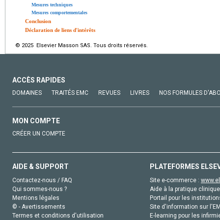
Mesures techniques
Mesures comportementales
Conclusion
Déclaration de liens d'intérêts
© 2025 Elsevier Masson SAS. Tous droits réservés.
ACCÈS RAPIDES
DOMAINES
TRAITÉS EMC
REVUES
LIVRES
NOS FORMULES D'AB
MON COMPTE
CRÉER UN COMPTE
AIDE & SUPPORT
PLATEFORMES ELSE
Contactez-nous / FAQ
Site e-commerce :
www.el
Qui sommes-nous ?
Aide à la pratique clinique
Mentions légales
Portail pour les institution
© - Avertissements
Site d'information sur l'E
Termes et conditions d'utilisation
E-learning pour les infirmi