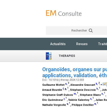
Rechercher
Actualités
Revues
Trait
THERAPIES
Organoïdes, organes sur p
applications, validation, ét
Doi : 10.1016/j.therap.2024.12.003
2
2
a
,
b
,
,
⁎
Guillaume Mottet
, Alexandre Grassart
1
1
f
,
g
,
h
,
Arnaud Bourdin
, Stéphanie Descroix
, Jo
1
1
m
,
n
,
Stéphanie Graff-Dubois
, Stéphane Illiano
,
1
1
r
,
s
,
Eric Quéméneur
, Valérie Salentey
, Julian 
1
1
v
,
w
,
Nathalie Vergnolle
, Philippe Devillier