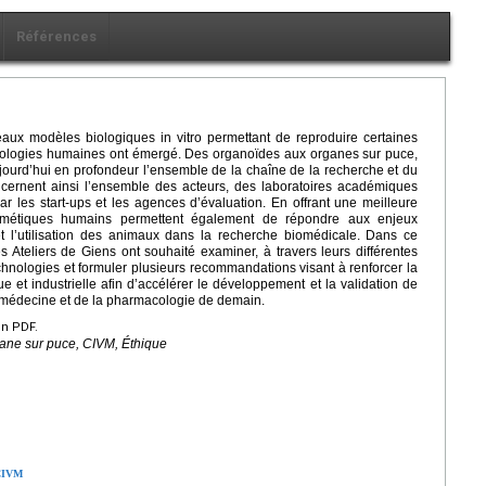
Références
aux modèles biologiques in vitro permettant de reproduire certaines
athologies humaines ont émergé. Des organoïdes aux organes sur puce,
jourd’hui en profondeur l’ensemble de la chaîne de la recherche et du
ernent ainsi l’ensemble des acteurs, des laboratoires académiques
 les start-ups et les agences d’évaluation. En offrant une meilleure
mimétiques humains permettent également de répondre aux enjeux
et l’utilisation des animaux dans la recherche biomédicale. Dans ce
es Ateliers de Giens ont souhaité examiner, à travers leurs différentes
echnologies et formuler plusieurs recommandations visant à renforcer la
ue et industrielle afin d’accélérer le développement et la validation de
médecine et de la pharmacologie de demain.
en PDF.
ane sur puce, CIVM, Éthique
 CIVM