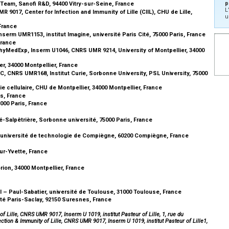
p
Team, Sanofi R&D, 94400 Vitry-sur-Seine, France
L
R 9017, Center for Infection and Immunity of Lille (CIIL), CHU de Lille,
u
 France
nserm UMR1153, institut Imagine, université Paris Cité, 75000 Paris, France
France
yMedExp, Inserm U1046, CNRS UMR 9214, University of Montpellier, 34000
r, 34000 Montpellier, France
C, CNRS UMR168, Institut Curie, Sorbonne University, PSL University, 75000
pie cellulaire, CHU de Montpellier, 34000 Montpellier, France
is, France
5000 Paris, France
ié-Salpêtrière, Sorbonne université, 75000 Paris, France
 université de technologie de Compiègne, 60200 Compiègne, France
sur-Yvette, France
rion, 34000 Montpellier, France
II – Paul-Sabatier, université de Toulouse, 31000 Toulouse, France
té Paris-Saclay, 92150 Suresnes, France
f Lille, CNRS UMR 9017, Inserm U 1019, institut Pasteur of Lille, 1, rue du
ction & Immunity of Lille, CNRS UMR 9017, Inserm U 1019, institut Pasteur of Lille1,