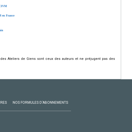
s CIVM
M en France
ain
us des Ateliers de Giens sont ceux des auteurs et ne préjugent pas des
VRES
NOS FORMULES D'ABONNEMENTS