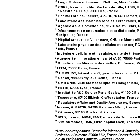
a
Large Molecule Research Platform, Microfluidic 
b
CNRS, Inserm, institut Pasteur de Lille, U1019, UM
université de Lille, 59000 Lille, France
c
Hôpital Antoine-Béclère, AP–HP, 92140 Clamart,
d
Laboratoire des maladies rénales héréditaires, I
e
Agence de la biomédecine, 93200 Saint-Denis, 
f
Département de pneumologie et addictologie, Ph
Montpellier, France
g
Hôpital Arnaud-de-Villeneuve, CHU de Montpellie
h
Laboratoire physique des cellules et cancer, PC
Paris, France
i
Ingénierie cellulaire et tissulaire, unité de théra
j
Agence de l’innovation en santé (AIS), 75000 Par
k
Direction des filières industrielles, Bpifrance, 7
l
LEEM, 75000 Paris, France
m
UMRS 959, laboratoire i3, groupe hospitalier Pit
n
Sanofi, 94400 Vitry-sur-Seine, France
o
UMR CNRS 7338 biomécanique et bioingénierie,
p
NETRI, 69000 Lyon, France
q
Institut de R&D Servier Paris-Saclay, 91190 Gif-
r
Transgene, 67400 Illkirch-Graffenstaden, France
s
Regulatory Affairs and Quality Assurance, Senso
t
Inserm, GIS FC3R, 94700 Maisons-Alfort, France
u
Okomera, 93100 Montreuil, France
v
IRSD, Inserm, INRAE, ENVT, université Toulouse I
w
VIM Suresnes, UMR_0892, hôpital Foch, universi
⁎
Auteur correspondant. Center for Infection & Immunity o
Professeur-Calmette, 59000 Lille, France.Center for Infe
rue du Professeur-CalmetteLille59000France