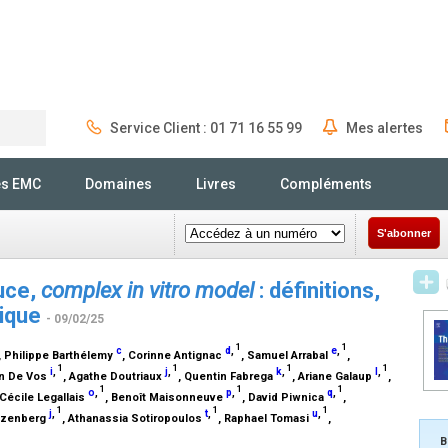
Service Client : 01 71 16 55 99
Mes alertes
Rechercher
és EMC
Domaines
Livres
Compléments
S'abonner
uce,
complex in vitro model
: définitions,
hique
- 09/02/25
1
1
c
d
,
e
,
, Philippe Barthélemy
, Corinne Antignac
, Samuel Arrabal
,
1
1
1
1
i
,
j
,
k
,
l
,
hn De Vos
, Agathe Doutriaux
, Quentin Fabrega
, Ariane Galaup
,
1
1
1
o
,
p
,
q
,
 Cécile Legallais
, Benoît Maisonneuve
, David Piwnica
,
1
1
1
j
,
t
,
u
,
Rozenberg
, Athanassia Sotiropoulos
, Raphael Tomasi
,
B