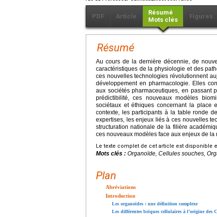
Résumé
PDF
Article
Figures
Mots clés
Résumé
Au cours de la dernière décennie, de nouve
caractéristiques de la physiologie et des p
ces nouvelles technologies révolutionnent au
développement en pharmacologie. Elles conc
aux sociétés pharmaceutiques, en passant par
prédictibilité, ces nouveaux modèles bio
sociétaux et éthiques concernant la place 
contexte, les participants à la table ronde d
expertises, les enjeux liés à ces nouvelles t
structuration nationale de la filière académiq
ces nouveaux modèles face aux enjeux de la 
Le texte complet de cet article est disponible 
Mots clés :
Organoïde, Cellules souches, Org
Plan
Abréviations
Introduction
Les organoïdes : une définition complexe
Les différentes briques cellulaires à l’origine des