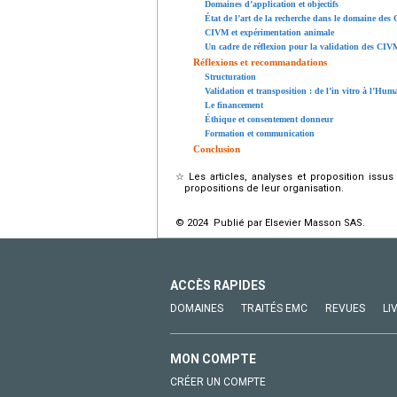
Domaines d’application et objectifs
État de l’art de la recherche dans le domaine de
CIVM et expérimentation animale
Un cadre de réflexion pour la validation des CIV
Réflexions et recommandations
Structuration
Validation et transposition : de l’in vitro à l’Hum
Le financement
Éthique et consentement donneur
Formation et communication
Conclusion
☆
Les articles, analyses et proposition iss
propositions de leur organisation.
© 2024 Publié par Elsevier Masson SAS.
ACCÈS RAPIDES
DOMAINES
TRAITÉS EMC
REVUES
LI
MON COMPTE
CRÉER UN COMPTE