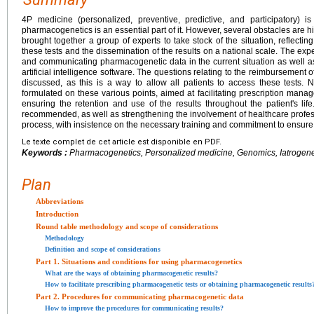
4P medicine (personalized, preventive, predictive, and participatory) 
pharmacogenetics is an essential part of it. However, several obstacles are h
brought together a group of experts to take stock of the situation, reflecting
these tests and the dissemination of the results on a national scale. The exp
and communicating pharmacogenetic data in the current situation as well as 
artificial intelligence software. The questions relating to the reimbursement 
discussed, as this is a way to allow all patients to access these test
formulated on these various points, aimed at facilitating prescription mana
ensuring the retention and use of the results throughout the patient's life.
recommended, as well as strengthening the involvement of healthcare profess
process, with insistence on the necessary training and commitment to ensure 
Le texte complet de cet article est disponible en PDF.
Keywords :
Pharmacogenetics, Personalized medicine, Genomics, Iatrogenesis
Plan
Abbreviations
Introduction
Round table methodology and scope of considerations
Methodology
Definition and scope of considerations
Part 1. Situations and conditions for using pharmacogenetics
What are the ways of obtaining pharmacogenetic results?
How to facilitate prescribing pharmacogenetic tests or obtaining pharmacogenetic results
Part 2. Procedures for communicating pharmacogenetic data
How to improve the procedures for communicating results?