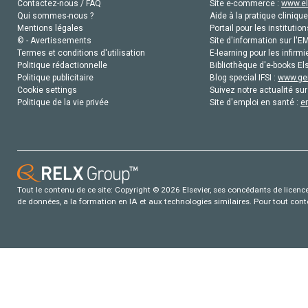
Contactez-nous / FAQ
Site e-commerce :
www.el
Qui sommes-nous ?
Aide à la pratique clinique
Mentions légales
Portail pour les institution
© - Avertissements
Site d'information sur l'E
Termes et conditions d'utilisation
E-learning pour les infirmi
Politique rédactionnelle
Bibliothèque d'e-books Els
Politique publicitaire
Blog special IFSI :
www.gen
Cookie settings
Suivez notre actualité sur
Politique de la vie privée
Site d'emploi en santé :
e
Tout le contenu de ce site: Copyright © 2026 Elsevier, ses concédants de licence e
de données, a la formation en IA et aux technologies similaires. Pour tout con