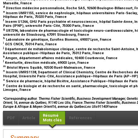
Marseille, France
d
Direction médecine personnalisée, Roche SAS, 92600 Boulogne-Billancourt, F
e
Inserm UMR1155, service de nephrologie, hôpitaux universitaires Paris-Saclay
Hôpitaux de Paris, 75020 Paris, France
f
Inserm U1266, GHU Paris psychiatrie et neurosciences, hôpital Sainte-Anne, In
Pairs (IPNP), université Paris-Cité, 75000 Paris, France
g
UR7296, laboratoire de pharmacologie et toxicologie neuro-cardiovasculaire, hô
université de Strasbourg, 67091 Strasbourg, France
h
Laboratoire de génétique, Eurofins Biomnis, 69007 Lyon, France
i
GCS CNCR, 75014 Paris, France
j
Département de métabolomique clinique, centre de recherche Saint-Antoine, hô
Assistance publique–Hôpitaux de Paris, 75012 Paris, France
k
Amgen, département affaires médicales, 92400 Courbevoie, France
l
Keenturtle, direction médicale, 69003 Lyon, France
m
Bristol Myers Squibb, 92500 Rueil-Malmaison, France
n
Inserm UMRS1138, Department of Clinical Chemistry, Centre de Recherches d
Hospital, Université Paris-Cité, Assistance publique–Hôpitaux de Paris (AP–HP)
o
Service de pharmacie, hôpital Bicêtre, Assistance Publique–Hôpitaux de Paris
p
Centre de biologie et de recherche en santé, pharmacologie, toxicologie et p
Limoges, France
⁎
Corresponding author. Thermo Fisher Scientific, Business Development Manager, Geneti
Orient, 16, avenue du Québec, 91140 Les Ulis, France.Thermo Fisher Scientific, Business
Europe & Afrique & Moyen Orient16, avenue du QuébecLes Ulis91140France
Résumé
PDF
Article
Références
Mots clés
Summary