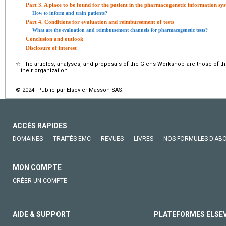
Part 3. A place to be found for the patient in the pharmacogenetic information sy
How to inform and train patients?
Part 4. Conditions for evaluation and reimbursement of tests
What are the evaluation and reimbursement channels for pharmacogenetic tests?
Conclusion and outlook
Disclosure of interest
☆
The articles, analyses, and proposals of the Giens Workshop are those of th
their organization.
© 2024 Publié par Elsevier Masson SAS.
ACCÈS RAPIDES
DOMAINES
TRAITÉS EMC
REVUES
LIVRES
NOS FORMULES D'AB
MON COMPTE
CRÉER UN COMPTE
AIDE & SUPPORT
PLATEFORMES ELSE