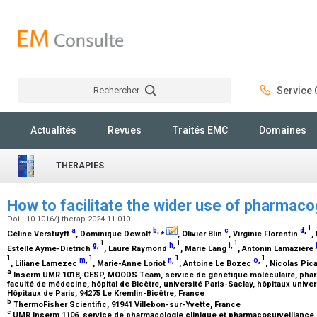
Rechercher
Service C
Rechercher
Actualités
Revues
Traités EMC
Domaines
THERAPIES
How to facilitate the wider use of pharmac
Doi : 10.1016/j.therap.2024.11.010
1
a
b
,
⁎
c
d
,
Céline Verstuyft
, Dominique Dewolf
, Olivier Blin
, Virginie Florentin
,
1
1
1
g
,
h
,
i
,
Estelle Ayme-Dietrich
, Laure Raymond
, Marie Lang
, Antonin Lamazière
1
1
1
1
m
,
n
,
o
,
, Liliane Lamezec
, Marie-Anne Loriot
, Antoine Le Bozec
, Nicolas Pic
a
Inserm UMR 1018, CESP, MOODS Team, service de génétique moléculaire, phar
faculté de médecine, hôpital de Bicêtre, université Paris-Saclay, hôpitaux unive
Hôpitaux de Paris, 94275 Le Kremlin-Bicêtre, France
b
ThermoFisher Scientific, 91941 Villebon-sur-Yvette, France
c
UMR Inserm 1106, service de pharmacologie clinique et pharmacosurveillance, 