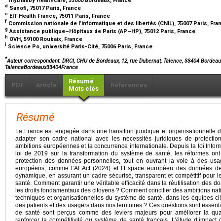
myDiabby Healthcare, 33000 Bordeaux, France
d
Sanofi, 75017 Paris, France
e
EIT Health France, 75011 Paris, France
f
Commission nationale de l’informatique et des libertés (CNIL), 75007 Paris, Fr
g
Assistance publique–Hôpitaux de Paris (AP–HP), 75012 Paris, France
h
OVH, 59100 Roubaix, France
i
Science Po, université Paris-Cité, 75006 Paris, France
*
Auteur correspondant. DRCI, CHU de Bordeaux, 12, rue Dubernat, Talence, 33404 Bordeau
TalenceBordeaux33404France
Résumé
PDF
Article
Références
Mots clés
Résumé
La France est engagée dans une transition juridique et organisationnelle
adapter son cadre national avec les nécessités juridiques de protecti
ambitions européennes et la concurrence internationale. Depuis la loi Inform
loi de 2019 sur la transformation du système de santé, les réformes on
protection des données personnelles, tout en ouvrant la voie à des usa
européens, comme l’AI Act (2024) et l’Espace européen des données de s
dynamique, en assurant un cadre sécurisé, transparent et compétitif pour le
santé. Comment garantir une véritable efficacité dans la réutilisation des d
les droits fondamentaux des citoyens ? Comment concilier des ambitions nat
techniques et organisationnelles du système de santé, dans les équipes cli
des patients et des usagers dans nos territoires ? Ces questions sont essent
de santé sont perçus comme des leviers majeurs pour améliorer la quali
renforcer la compétitivité du système de santé français. L’étude d’impac