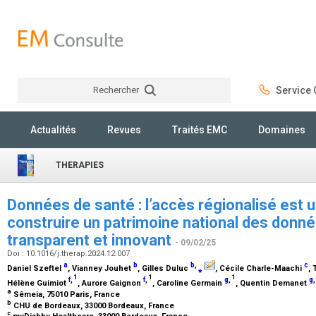
Rechercher
Service C
Rechercher
Actualités
Revues
Traités EMC
Domaines
THERAPIES
Données de santé : l’accès régionalisé est un
construire un patrimoine national des donn
transparent et innovant
- 09/02/25
Doi : 10.1016/j.therap.2024.12.007
a
b
b
,
c
Daniel Szeftel
, Vianney Jouhet
, Gilles Duluc
⁎
, Cécile Charle-Maachi
,
1
1
1
f
,
f
,
g
,
g
Hélène Guimiot
, Aurore Gaignon
, Caroline Germain
, Quentin Demanet
a
Sêmeia, 75010 Paris, France
b
CHU de Bordeaux, 33000 Bordeaux, France
c