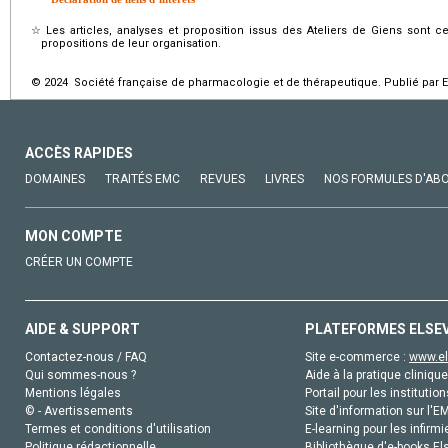
☆
Les articles, analyses et proposition issus des Ateliers de Giens sont 
propositions de leur organisation.
© 2024 Société française de pharmacologie et de thérapeutique. Publié par E
ACCÈS RAPIDES
DOMAINES
TRAITÉS EMC
REVUES
LIVRES
NOS FORMULES D'AB
MON COMPTE
CRÉER UN COMPTE
AIDE & SUPPORT
PLATEFORMES ELSE
Contactez-nous / FAQ
Site e-commerce :
www.el
Qui sommes-nous ?
Aide à la pratique clinique
Mentions légales
Portail pour les institution
© - Avertissements
Site d'information sur l'E
Termes et conditions d'utilisation
E-learning pour les infirmi
Politique rédactionnelle
Bibliothèque d'e-books Els