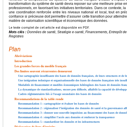
transformation du système de santé devra reposer sur une meilleure prise e
professionnels, en favorisant les initiatives territoriales. Dans ce contexte, la 
une coordination renforcée entre les niveaux national et local, tout en pr
confiance si précieuse doit permettre d’assurer cette transition pour atteindr
matière de valorisation scientifique et économique des données.
Le texte complet de cet article est disponible en PDF.
Mots clés :
Données de santé, Stratégie e-santé, Financements, Entrepôt d
Registres
Plan
Abréviations
Introduction
Les grandes forces du modèle français
Des limites souvent récurrentes demeurent
Une cartographie insuffisante des bases de données françaises, de leurs structures et de 
Une intégration technique et organisationnelle des bases de données françaises très insu
Modalités de financement et modèles économiques hétérogènes des bases de données franç
La dynamique de standardisations, encore peu diffusée, affaiblit la capacité de développ
Cadres réglementaires liés à l’usage secondaire des bases de données
Recommandations de la table ronde
Recommandation 1 : cartographier et évaluer les bases de données
Recommandation 2 : régionaliser l’intégration des données de santé et la gouvernance aff
Recommandation 3 : donner une nouvelle impulsion au financement des bases de donnée
Recommandation 4 : simplifier l’accès aux données et renforcer la transparence
Recommandation 5 : standardiser les données et les infrastructures
Déclaration de liens d’intérêts