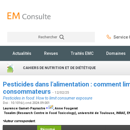
Rechercher
Service C
Rechercher
Actualités
Revues
Traités EMC
Domaines
CAHIERS DE NUTRITION ET DE DIÉTÉTIQUE
Pesticides dans l’alimentation : comment lim
consommateurs
- 12/02/25
Pesticides in food: How to limit consumer exposure
Doi : 10.1016/j.cnd.2024.09.001
⁎
Laurence Gamet-Payrastre
, Anne Fougerat
Toxalim (Research Centre in Food Toxicology), université de Toulouse, INRAE, 
⁎
Auteur correspondant.
Résumé