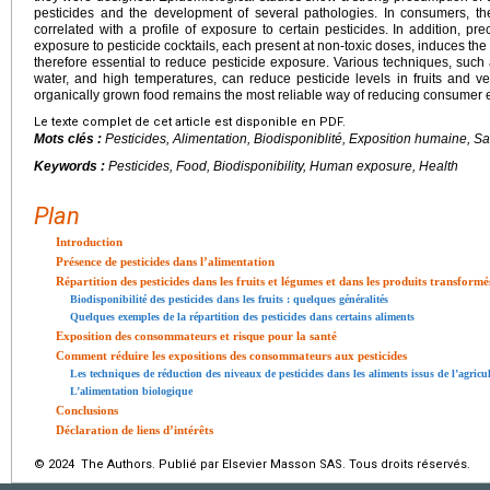
pesticides and the development of several pathologies. In consumers, the
correlated with a profile of exposure to certain pesticides. In addition, pr
exposure to pesticide cocktails, each present at non-toxic doses, induces the 
therefore essential to reduce pesticide exposure. Various techniques, such a
water, and high temperatures, can reduce pesticide levels in fruits and 
organically grown food remains the most reliable way of reducing consumer e
Le texte complet de cet article est disponible en PDF.
Mots clés :
Pesticides, Alimentation, Biodisponiblité, Exposition humaine, S
Keywords :
Pesticides, Food, Biodisponibility, Human exposure, Health
Plan
Introduction
Présence de pesticides dans l’alimentation
Répartition des pesticides dans les fruits et légumes et dans les produits transformé
Biodisponibilité des pesticides dans les fruits : quelques généralités
Quelques exemples de la répartition des pesticides dans certains aliments
Exposition des consommateurs et risque pour la santé
Comment réduire les expositions des consommateurs aux pesticides
Les techniques de réduction des niveaux de pesticides dans les aliments issus de l’agricu
L’alimentation biologique
Conclusions
Déclaration de liens d’intérêts
© 2024 The Authors. Publié par Elsevier Masson SAS. Tous droits réservés.