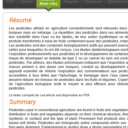
PDF
Article
Figures
Tableaux
Référence
Mots clés
Résumé
Les pesticides utilisés en agriculture conventionnelle sont retrouvés dan
toxiques mais en mélange. La répartition des pesticides dans ces aliment
leur solubilité dans l’eau ou les lipides, de leur action (systémique ou 
produits transformés à base de fruits contiennent aussi des pesticides, nota
Les pesticides sont des composés biologiquement actifs qui peuvent exerce
celles pour lesquelles ils ont été conçus. Les études épidémiologiques mont
l’exposition professionnelle aux pesticides et le développement de certain
risque de développer un diabète de type 2 ou un cancer du sein est corrélé
pesticides. Par ailleurs, des études précliniques indiquent que l’exposition a
chacun présent à des doses non toxiques, conduit au développement de 
apparaît essentiel de réduire l’exposition des consommateurs aux pestici
accessibles à tous telles que l’épluchage, le trempage dans l’eau claire
peuvent réduire les niveaux de pesticides dans les fruits et légumes. Cepe
de l’agriculture biologique reste le moyen le plus efficace pour rédui
pesticides.
Le texte complet de cet article est disponible en PDF.
Summary
Pesticides used in conventional agriculture are found in fruits and vegetables
distribution in fruits and vegetables depends on their chemical structure, their 
(systemic or contact) and the type of plant. Processed fruit products also co
based soft drinks. Pesticides are biologically active compounds which can a
they were designed. Epidemiological studies show a strong presumption of 