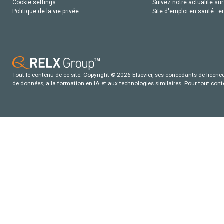
Cookie settings
Suivez notre actualité sur
Politique de la vie privée
Site d'emploi en santé :
e
Tout le contenu de ce site: Copyright © 2026 Elsevier, ses concédants de licence e
de données, a la formation en IA et aux technologies similaires. Pour tout con