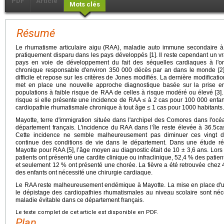
PDF
Article
Mots clés
Résumé
Le rhumatisme articulaire aigu (RAA), maladie auto immune secondaire à 
pratiquement disparu dans les pays développés [1]. Il reste cependant un v
pays en voie de développement du fait des séquelles cardiaques à l'or
chronique responsable d'environ 350 000 décès par an dans le monde [2].
difficile et repose sur les critères de Jones modifiés. La dernière modificat
met en place une nouvelle approche diagnostique basée sur la prise en
populations à faible risque de RAA de celles à risque modéré ou élevé [3].
risque si elle présente une incidence de RAA ≤ à 2 cas pour 100 000 enfa
cardiopathie rhumatismale chronique à tout âge ≤ 1 cas pour 1000 habitants.
Mayotte, terre d'immigration située dans l'archipel des Comores dans l'oc
département français. L'incidence du RAA dans l’île reste élevée à 36.5c
Cette incidence ne semble malheureusement pas diminuer ces vingt de
continue des conditions de vie dans le département. Dans une étude ré
Mayotte pour RAA [5], l’âge moyen au diagnostic était de 10 ± 3,6 ans. Lor
patients ont présenté une cardite clinique ou infraclinique, 52,4 % des patient
et seulement 12 % ont présenté une chorée. La fièvre a été retrouvée chez 4
des enfants ont nécessité une chirurgie cardiaque.
Le RAA reste malheureusement endémique à Mayotte. La mise en place d'un 
le dépistage des cardiopathies rhumatismales au niveau scolaire sont néc
maladie évitable dans ce département français.
Le texte complet de cet article est disponible en PDF.
Plan