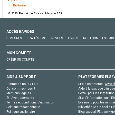
Références
© 2025 Publié par Elsevier Masson SAS.
ACCÈS RAPIDES
DOMAINES
TRAITÉS EMC
REVUES
LIVRES
NOS FORMULES D'AB
MON COMPTE
CRÉER UN COMPTE
AIDE & SUPPORT
PLATEFORMES ELSE
Contactez-nous / FAQ
Site e-commerce :
www.el
Qui sommes-nous ?
Aide à la pratique clinique
Mentions légales
Portail pour les institution
© - Avertissements
Site d'information sur l'E
Termes et conditions d'utilisation
E-learning pour les infirmi
Politique rédactionnelle
Bibliothèque d'e-books Els
Politique publicitaire
Blog special IFSI :
www.gen