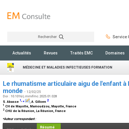
Rechercher
Service C
Rechercher
Actualités
Revues
Traités EMC
Domaines
MÉDECINE ET MALADIES INFECTIEUSES FORMATION
Le rhumatisme articulaire aigu de l'enfant à
monde
- 12/02/25
Doi : 10.1016/j.mmifmc.2025.01.028
1
,
⁎
2
S. Abasse
, A. Gilloen
1
CH de Mayotte, Mamoudzou, Mayotte, France
2
CHU de la Réunion, La Réunion, France
⁎
Auteur correspondant :
Résumé