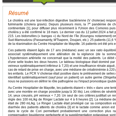
Résumé
Le choléra est une toxi-infection digestive bactérienne (V cholerae) respo
e
fulminante (cholera gravis). Depuis plusieurs mois, la 7
pandémie de chol
continentale [1], pour diffuser plus récemment à l'Union des Comores pui
choléra y a été confirmé le 18 mars. Le dernier cas du 12 juillet 2024 a fait 
215. Les bidonvilles (« bangas ») du Nord de l’île (Koungou notamment) on
Sud-Mamoudzou (Passamainty, M'Tsapere, Doujani, etc.). 25 patients (11,6 %
de la réanimation du Centre Hospitalier de Mayotte. 16 patients ont été pri
Ces patients étaient âgés de 17 ans (médiane) avec un
sex ratio
équilibré
associait systématiquement une altération de la vigilance (de la som
L'hypotension artérielle ne concernait que la moitié des patients. Le débi
d'une selle toutes les deux heures. Le tableau biologique était dominé p
veineux systématiquement inférieur à 7,20) et une insuffisance rénale aiguë,
cas de retard de prise en charge, avec une médiane de créatininémie à 220 
les enfants. Le PCR V cholerae était positive dans le prélèvement de selles 
identifiait systématiquement (sauf pour un patient) un autre germe (Shigella
nous ne puissions en définir le rôle pathogène ou l'impact pronostique (publ
Au Centre Hospitalier de Mayotte, les patients étaient « triés » dans une tente 
avec une montée en charge possible jusqu’à 30 lits). Les critères de sévérit
14, yeux creusés, pH veineux < 7,20. Un seul de ces critères justifiait un rem
règle des 100 mL/kg de Ringer Lactate sur 4 à 6 heures [2]. La médiane d
était de 280 mL/kg. Le Ringer Lactate était privilégié car sa composition e
diarrhée des patients atteints de choléra [3] et le lactate comme anion es
dans le cycle de Cori permettant probablement une correction plus ra
compensation liquidienne perte/perte et la supplémentation potassique sont 