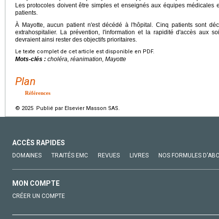
Les protocoles doivent être simples et enseignés aux équipes médicales 
patients.
À Mayotte, aucun patient n'est décédé à l'hôpital. Cinq patients sont d
extrahospitalier. La prévention, l'information et la rapidité d'accès aux 
devraient ainsi rester des objectifs prioritaires.
Le texte complet de cet article est disponible en PDF.
Mots-clés :
choléra, réanimation, Mayotte
Plan
Références
© 2025 Publié par Elsevier Masson SAS.
ACCÈS RAPIDES
DOMAINES
TRAITÉS EMC
REVUES
LIVRES
NOS FORMULES D'AB
MON COMPTE
CRÉER UN COMPTE