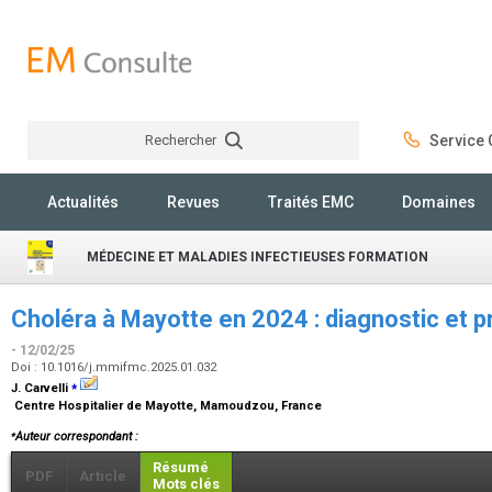
Rechercher
Service C
Rechercher
Actualités
Revues
Traités EMC
Domaines
MÉDECINE ET MALADIES INFECTIEUSES FORMATION
Choléra à Mayotte en 2024 : diagnostic et pr
- 12/02/25
Doi : 10.1016/j.mmifmc.2025.01.032
⁎
J. Carvelli
Centre Hospitalier de Mayotte, Mamoudzou, France
⁎
Auteur correspondant :
Résumé
PDF
Article
Mots clés