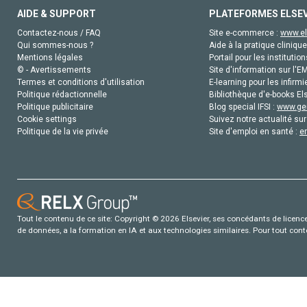
AIDE & SUPPORT
PLATEFORMES ELSE
Contactez-nous / FAQ
Site e-commerce :
www.el
Qui sommes-nous ?
Aide à la pratique clinique
Mentions légales
Portail pour les institution
© - Avertissements
Site d'information sur l'E
Termes et conditions d'utilisation
E-learning pour les infirmi
Politique rédactionnelle
Bibliothèque d'e-books Els
Politique publicitaire
Blog special IFSI :
www.gen
Cookie settings
Suivez notre actualité sur
Politique de la vie privée
Site d'emploi en santé :
e
Tout le contenu de ce site: Copyright © 2026 Elsevier, ses concédants de licence e
de données, a la formation en IA et aux technologies similaires. Pour tout con