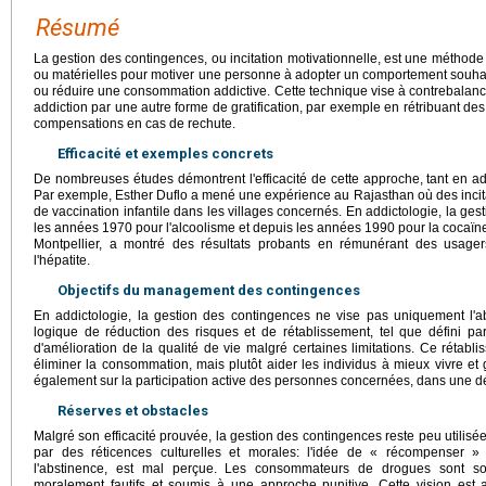
Résumé
La gestion des contingences, ou incitation motivationnelle, est une méthode
ou matérielles pour motiver une personne à adopter un comportement souhait
ou réduire une consommation addictive. Cette technique vise à contrebalance
addiction par une autre forme de gratification, par exemple en rétribuant de
compensations en cas de rechute.
Efficacité et exemples concrets
De nombreuses études démontrent l'efficacité de cette approche, tant en a
Par exemple, Esther Duflo a mené une expérience au Rajasthan où des incita
de vaccination infantile dans les villages concernés. En addictologie, la ges
les années 1970 pour l'alcoolisme et depuis les années 1990 pour la coca
Montpellier, a montré des résultats probants en rémunérant des usage
l'hépatite.
Objectifs du management des contingences
En addictologie, la gestion des contingences ne vise pas uniquement l'ab
logique de réduction des risques et de rétablissement, tel que défini pa
d'amélioration de la qualité de vie malgré certaines limitations. Ce rétab
éliminer la consommation, mais plutôt aider les individus à mieux vivre et
également sur la participation active des personnes concernées, dans une 
Réserves et obstacles
Malgré son efficacité prouvée, la gestion des contingences reste peu utilis
par des réticences culturelles et morales: l'idée de « récompenser
l'abstinence, est mal perçue. Les consommateurs de drogues sont so
moralement fautifs et soumis à une approche punitive. Cette vision est