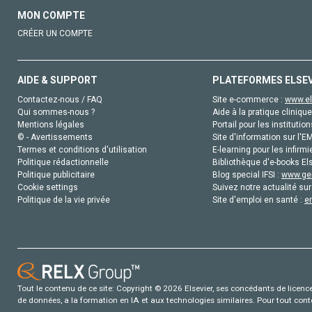
MON COMPTE
CRÉER UN COMPTE
AIDE & SUPPORT
PLATEFORMES ELSE
Contactez-nous / FAQ
Site e-commerce :
www.el
Qui sommes-nous ?
Aide à la pratique clinique
Mentions légales
Portail pour les institution
© - Avertissements
Site d'information sur l'E
Termes et conditions d'utilisation
E-learning pour les infirmi
Politique rédactionnelle
Bibliothèque d'e-books Els
Politique publicitaire
Blog special IFSI :
www.gen
Cookie settings
Suivez notre actualité sur
Politique de la vie privée
Site d'emploi en santé :
e
Tout le contenu de ce site: Copyright © 2026 Elsevier, ses concédants de licence e
de données, a la formation en IA et aux technologies similaires. Pour tout con