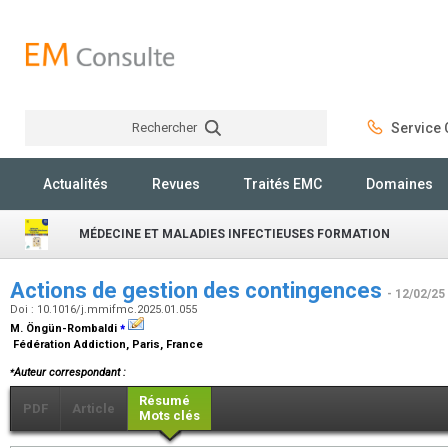
Rechercher
Service C
Rechercher
Actualités
Revues
Traités EMC
Domaines
MÉDECINE ET MALADIES INFECTIEUSES FORMATION
Actions de gestion des contingences
- 12/02/25
Doi : 10.1016/j.mmifmc.2025.01.055
⁎
M. Öngün-Rombaldi
Fédération Addiction, Paris, France
⁎
Auteur correspondant :
Résumé
PDF
Article
Mots clés