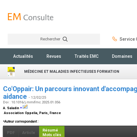
Rechercher
Service C
Rechercher
Actualités
Revues
Traités EMC
Domaines
MÉDECINE ET MALADIES INFECTIEUSES FORMATION
Co'Oppair: Un parcours innovant d'accompag
aidance
- 12/02/25
Doi : 10.1016/j.mmifmc.2025.01.056
⁎
A. Saladin
Association Oppelia, Paris, France
⁎
Auteur correspondant :
Résumé
PDF
Article
Mots clés