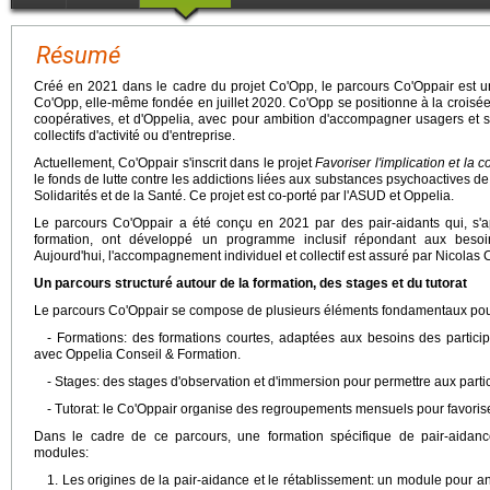
Résumé
Créé en 2021 dans le cadre du projet Co'Opp, le parcours Co'Oppair est une
Co'Opp, elle-même fondée en juillet 2020. Co'Opp se positionne à la croisée
coopératives, et d'Oppelia, avec pour ambition d'accompagner usagers et sa
collectifs d'activité ou d'entreprise.
Actuellement, Co'Oppair s'inscrit dans le projet
Favoriser l'implication et la
le fonds de lutte contre les addictions liées aux substances psychoactives d
Solidarités et de la Santé. Ce projet est co-porté par l'ASUD et Oppelia.
Le parcours Co'Oppair a été conçu en 2021 par des pair-aidants qui, s'
formation, ont développé un programme inclusif répondant aux besoin
Aujourd'hui, l'accompagnement individuel et collectif est assuré par Nicolas C
Un parcours structuré autour de la formation, des stages et du tutorat
Le parcours Co'Oppair se compose de plusieurs éléments fondamentaux po
- Formations: des formations courtes, adaptées aux besoins des participa
avec Oppelia Conseil & Formation.
- Stages: des stages d'observation et d'immersion pour permettre aux partici
- Tutorat: le Co'Oppair organise des regroupements mensuels pour favoriser
Dans le cadre de ce parcours, une formation spécifique de pair-aidan
modules:
1. Les origines de la pair-aidance et le rétablissement: un module pour an