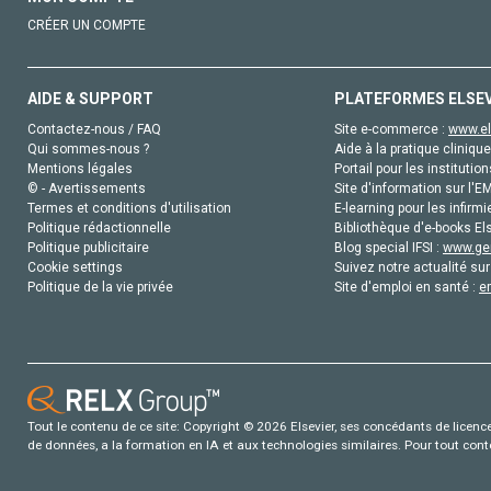
CRÉER UN COMPTE
AIDE & SUPPORT
PLATEFORMES ELSE
Contactez-nous / FAQ
Site e-commerce :
www.el
Qui sommes-nous ?
Aide à la pratique clinique
Mentions légales
Portail pour les institution
© - Avertissements
Site d'information sur l'E
Termes et conditions d'utilisation
E-learning pour les infirmi
Politique rédactionnelle
Bibliothèque d'e-books Els
Politique publicitaire
Blog special IFSI :
www.gen
Cookie settings
Suivez notre actualité sur
Politique de la vie privée
Site d'emploi en santé :
e
Tout le contenu de ce site: Copyright © 2026 Elsevier, ses concédants de licence e
de données, a la formation en IA et aux technologies similaires. Pour tout con