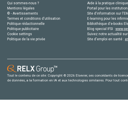
Qui sommes-nous ?
Aide à la pratique clinique
Mentions légales
Portail pour les institution
© - Avertissements
Site d'information sur l'E
Termes et conditions d'utilisation
E-learning pour les infirmi
Politique rédactionnelle
Bibliothèque d'e-books Els
Politique publicitaire
Blog special IFSI :
www.gen
Cookie settings
Suivez notre actualité sur
Politique de la vie privée
Site d'emploi en santé :
e
Tout le contenu de ce site: Copyright © 2026 Elsevier, ses concédants de licence e
de données, a la formation en IA et aux technologies similaires. Pour tout con