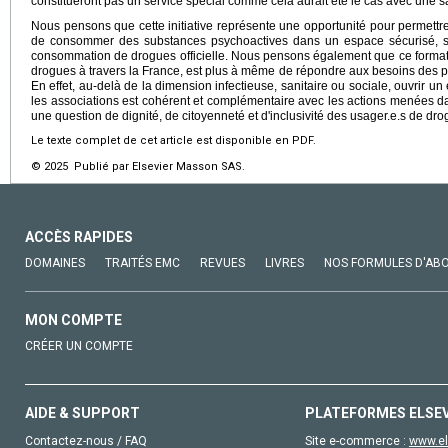
constitueront pas un service spécial comme cela aurait été le cas avec une 
Nous pensons que cette initiative représente une opportunité pour permettr
de consommer des substances psychoactives dans un espace sécurisé, san
consommation de drogues officielle. Nous pensons également que ce format
drogues à travers la France, est plus à même de répondre aux besoins des
En effet, au-delà de la dimension infectieuse, sanitaire ou sociale, ouvrir 
les associations est cohérent et complémentaire avec les actions menées da
une question de dignité, de citoyenneté et d'inclusivité des usager.e.s de dro
Le texte complet de cet article est disponible en PDF.
© 2025 Publié par Elsevier Masson SAS.
ACCÈS RAPIDES
DOMAINES
TRAITÉS EMC
REVUES
LIVRES
NOS FORMULES D'AB
MON COMPTE
CRÉER UN COMPTE
AIDE & SUPPORT
PLATEFORMES ELSE
Contactez-nous / FAQ
Site e-commerce :
www.el