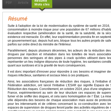
Résumé
PDF
Article
Mots clés
Résumé
Suite à l'adoption de la loi de modernisation du système de santé en 2016, 
consommation à moindre risque pour une population de 67 millions d'habitant
évaluation respective (amélioration de la santé, de la salubrité, de la sécur
existence est menacée. En effet, leur expérimentation prendra fin en septemb
un gouvernement qui, depuis huit ans, bloque tous les autres projets de sa
parfois sur ordre direct du ministre de l'Intérieur.
Parallèlement, depuis plusieurs décennies, les acteurs de la réduction d
drogues par injection et inhalation dans les toilettes de leurs association
personnes des seringues et des pipes à crack qu'elles utilisent dans les 
représenter un lieu indigne dépourvu de toute hygiène, les sanitaires constit
quant aux surdoses et à la gravité de leurs conséquences.
Il est donc important d'innover pour répondre à ces besoins et imaginer des
risques infectieux, sanitaires et sociaux liées à ces pratiques.
Ainsi, les associations françaises de réduction des risques, à l'initiative 
Fédération addiction, ont lancé l'initiative L'ESAR qui signifie Espace 
Réduction des risques. Concrètement, en octobre 2024, plus d'une vingtaine
France, expérimenteront au sein de leur structure ces espaces de supervisi
fumer et de sniffer des dogues, et cela sans homologation de l’ État. La m
ville dépendra des besoins de chaque association mais aussi de protocol
pour les intervenants et de critères concernant la co-construction avec 
espaces de supervision de drogues feront partie des activités régulières de 