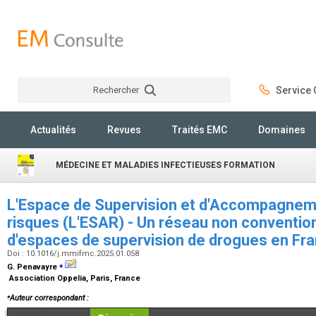
Rechercher
Service C
Rechercher
Actualités
Revues
Traités EMC
Domaines
MÉDECINE ET MALADIES INFECTIEUSES FORMATION
L'Espace de Supervision et d'Accompagneme
risques (L'ESAR) - Un réseau non conventi
d'espaces de supervision de drogues en Fr
Doi : 10.1016/j.mmifmc.2025.01.058
⁎
G. Penavayre
Association Oppelia, Paris, France
⁎
Auteur correspondant :