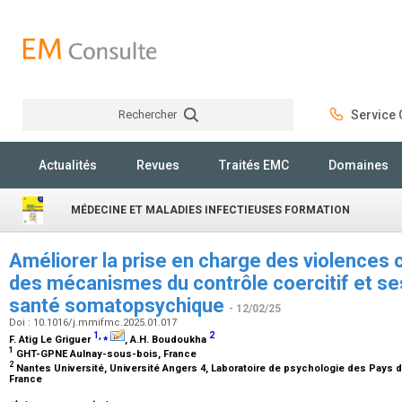
Rechercher
Service C
Rechercher
Actualités
Revues
Traités EMC
Domaines
MÉDECINE ET MALADIES INFECTIEUSES FORMATION
Améliorer la prise en charge des violences 
des mécanismes du contrôle coercitif et s
santé somatopsychique
- 12/02/25
Doi : 10.1016/j.mmifmc.2025.01.017
1
,
⁎
2
F. Atig Le Griguer
, A.H. Boudoukha
1
GHT-GPNE Aulnay-sous-bois, France
2
Nantes Université, Université Angers 4, Laboratoire de psychologie des Pays de
France
⁎