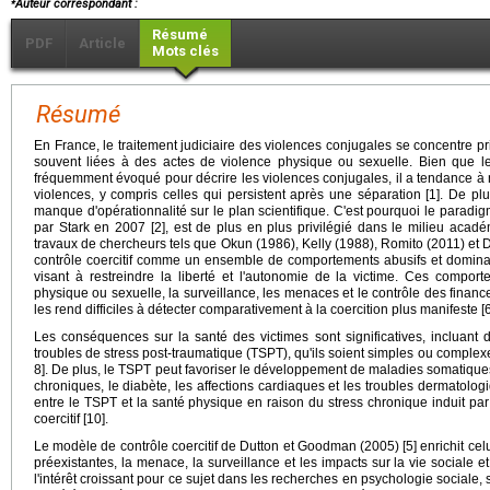
Auteur correspondant :
Résumé
PDF
Article
Mots clés
Résumé
En France, le traitement judiciaire des violences conjugales se concentre pr
souvent liées à des actes de violence physique ou sexuelle. Bien que l
fréquemment évoqué pour décrire les violences conjugales, il a tendance à
violences, y compris celles qui persistent après une séparation [1]. De plu
manque d'opérationnalité sur le plan scientifique. C'est pourquoi le paradig
par Stark en 2007 [2], est de plus en plus privilégié dans le milieu acad
travaux de chercheurs tels que Okun (1986), Kelly (1988), Romito (2011) et D
contrôle coercitif comme un ensemble de comportements abusifs et dominan
visant à restreindre la liberté et l'autonomie de la victime. Ces comporte
physique ou sexuelle, la surveillance, les menaces et le contrôle des finan
les rend difficiles à détecter comparativement à la coercition plus manifeste [6
Les conséquences sur la santé des victimes sont significatives, incluant
troubles de stress post-traumatique (TSPT), qu'ils soient simples ou complexes
8]. De plus, le TSPT peut favoriser le développement de maladies somatiques 
chroniques, le diabète, les affections cardiaques et les troubles dermatolog
entre le TSPT et la santé physique en raison du stress chronique induit par 
coercitif [10].
Le modèle de contrôle coercitif de Dutton et Goodman (2005) [5] enrichit celui
préexistantes, la menace, la surveillance et les impacts sur la vie sociale 
l'intérêt croissant pour ce sujet dans les recherches en psychologie sociale, s