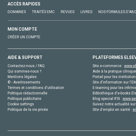
ACCÈS RAPIDES
DOMAINES
TRAITÉS EMC
REVUES
LIVRES
NOS FORMULES D'AB
MON COMPTE
CRÉER UN COMPTE
AIDE & SUPPORT
PLATEFORMES ELSE
Contactez-nous / FAQ
Site e-commerce :
www.el
Qui sommes-nous ?
Aide à la pratique clinique
Mentions légales
Portail pour les institution
© - Avertissements
Site d'information sur l'E
Termes et conditions d'utilisation
E-learning pour les infirmi
Politique rédactionnelle
Bibliothèque d'e-books Els
Politique publicitaire
Blog special IFSI :
www.gen
Cookie settings
Suivez notre actualité sur
Politique de la vie privée
Site d'emploi en santé :
e