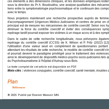
ces éléments à des dimensions cliniques, et les données empiriques resten
sous la direction du Pr A. Boudoukha, une analyse qualitative des mécanism
liens entre la symptomatologie psychosomatique et le continuum des compor
avec le temps.
Nous projetons maintenant une recherche prospective auprès de femmes
d'accompagnement (Urgences Médico-Judiciaires et centres de prise en ch
principal est de mesurer les mécanismes de contrôle coercitif. Selon nos h
diminuer la force du contrôle coercitif et éviter des conséquences sym
repérage tardif pourrait exposer les victimes à un risque accru et à des sym
Dans le cadre de cette recherche longitudinale, nous prévoyons égaleme
repérage du contrôle coercitif (CCSS) de K. Wilson et P. Fritz (2022) [12]
l'utilisation d'une valeur seuil en complément de questionnaires portan
attendant les résultats de cette recherche, le modèle de contrôle coercitif s'in
et pourrait devenir le paradigme privilégié pour le traitement des violences 
ainsi le développement de dispositifs médico-psycho-socio-judiciaires tels
du Psychotraumatisme à l'hôpital d'Aulnay-sous-Bois.
Le texte complet de cet article est disponible en PDF.
Mots-clés :
violences conjugales, contrôle coercitif, santé mentale, troubles 
Plan
Références
© 2025 Publié par Elsevier Masson SAS.