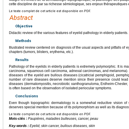
cette discipline de par sa richesse sémiologique, ses enjeux thérapeutiques 
Le texte complet de cet article est disponible en PDF.
Abstract
Objective
Didactic review of the various features of eyelid pathology in elderly patients.
Methods
Illustrated review centered on diagnosis of the usual aspects and pitfalls of 
chapters (tumors, blisters, erythema, etc.).
Results
Pathology of the eyelids in elderly patients is extremely polymorphic. It is m
carcinoma, squamous cell carcinoma, adnexal carcinomas, and melanoma). M
diseases of the eyelid are bullous diseases (cicatricial pemphigoid, pemph
number of rare diseases deserve mention since their presence could lead t
diseases (dermatomyositis, necrobiotic xanthogranuloma, Erdheim-Chester, et
is often based on the observation of isolated periocular symptoms.
Conclusions
Even though topographic dermatology is a somewhat reductive vision of s
deserves special mention because of its polymorphism as well as its diagnosti
Le texte complet de cet article est disponible en PDF.
Mots-clés :
Paupières, maladies bulleuses, cancer, peau
Key-words :
Eyelid, skin cancer, bullous diseases, skin