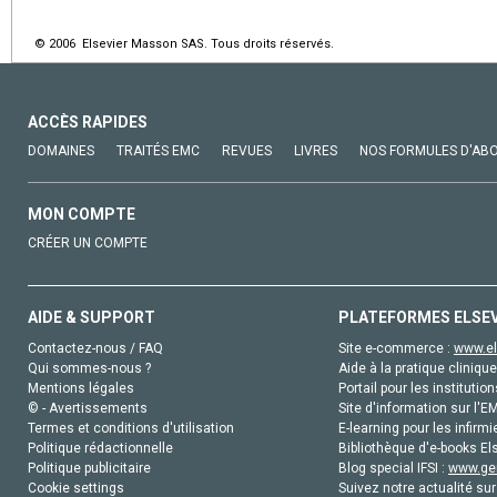
© 2006 Elsevier Masson SAS. Tous droits réservés.
ACCÈS RAPIDES
DOMAINES
TRAITÉS EMC
REVUES
LIVRES
NOS FORMULES D'AB
MON COMPTE
CRÉER UN COMPTE
AIDE & SUPPORT
PLATEFORMES ELSE
Contactez-nous / FAQ
Site e-commerce :
www.el
Qui sommes-nous ?
Aide à la pratique clinique
Mentions légales
Portail pour les institution
© - Avertissements
Site d'information sur l'E
Termes et conditions d'utilisation
E-learning pour les infirmi
Politique rédactionnelle
Bibliothèque d'e-books Els
Politique publicitaire
Blog special IFSI :
www.gen
Cookie settings
Suivez notre actualité sur