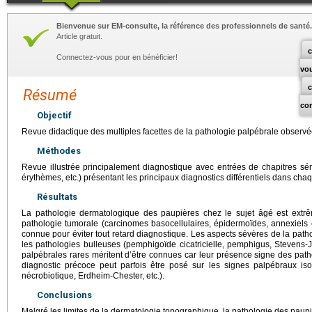
Bienvenue sur EM-consulte, la référence des professionnels de santé.
Article gratuit.
c
Connectez-vous pour en bénéficier!
vo
Résumé
co
Objectif
Revue didactique des multiples facettes de la pathologie palpébrale observée
Méthodes
Revue illustrée principalement diagnostique avec entrées de chapitres sém
érythèmes, etc.) présentant les principaux diagnostics différentiels dans ch
Résultats
La pathologie dermatologique des paupières chez le sujet âgé est extrê
pathologie tumorale (carcinomes basocellulaires, épidermoïdes, annexiels 
connue pour éviter tout retard diagnostique. Les aspects sévères de la path
les pathologies bulleuses (pemphigoïde cicatricielle, pemphigus, Stevens-Jo
palpébrales rares méritent d’être connues car leur présence signe des path
diagnostic précoce peut parfois être posé sur les signes palpébraux is
nécrobiotique, Erdheim-Chester, etc.).
Conclusions
Malgré les limites de la dermatologie topographique, la pathologie des paup