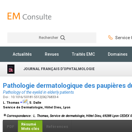
Rechercher
Service C
Rechercher
Actualités
Revues
Traités EMC
Domaines
JOURNAL FRANÇAIS D'OPHTALMOLOGIE
Pathologie dermatologique des paupières d
Pathology of the eyelid in elderly patients
Doi : 10.1016/S0181-5512(06)76833-4
⁎
L. Thomas
, S. Dalle
Service de Dermatologie, Hôtel Dieu, Lyon
Correspondance : L. Thomas, Service de dermatologie, Hôtel Dieu, 69288 Lyon CEDEX 0
Résumé
PDF
Références
Mots clés