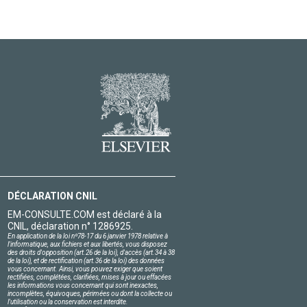
DÉCLARATION CNIL
EM-CONSULTE.COM est déclaré à la
CNIL, déclaration n° 1286925.
En application de la loi nº78-17 du 6 janvier 1978 relative à
l'informatique, aux fichiers et aux libertés, vous disposez
des droits d'opposition (art.26 de la loi), d'accès (art.34 à 38
de la loi), et de rectification (art.36 de la loi) des données
vous concernant. Ainsi, vous pouvez exiger que soient
rectifiées, complétées, clarifiées, mises à jour ou effacées
les informations vous concernant qui sont inexactes,
incomplètes, équivoques, périmées ou dont la collecte ou
l'utilisation ou la conservation est interdite.