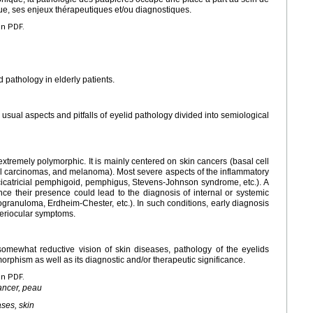
que, ses enjeux thérapeutiques et/ou diagnostiques.
en PDF.
d pathology in elderly patients.
 usual aspects and pitfalls of eyelid pathology divided into semiological
 extremely polymorphic. It is mainly centered on skin cancers (basal cell
 carcinomas, and melanoma). Most severe aspects of the inflammatory
(cicatricial pemphigoid, pemphigus, Stevens-Johnson syndrome, etc.). A
e their presence could lead to the diagnosis of internal or systemic
granuloma, Erdheim-Chester, etc.). In such conditions, early diagnosis
periocular symptoms.
omewhat reductive vision of skin diseases, pathology of the eyelids
rphism as well as its diagnostic and/or therapeutic significance.
en PDF.
ancer, peau
ases, skin