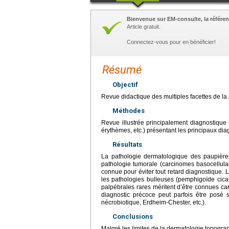
Bienvenue sur EM-consulte, la référen
Article gratuit.
Connectez-vous pour en bénéficier!
Résumé
Objectif
Revue didactique des multiples facettes de la
Méthodes
Revue illustrée principalement diagnostique 
érythèmes, etc.) présentant les principaux di
Résultats
La pathologie dermatologique des paupières
pathologie tumorale (carcinomes basocellulai
connue pour éviter tout retard diagnostique. 
les pathologies bulleuses (pemphigoïde cicatr
palpébrales rares méritent d’être connues ca
diagnostic précoce peut parfois être posé 
nécrobiotique, Erdheim-Chester, etc.).
Conclusions
Malgré les limites de la dermatologie topogra