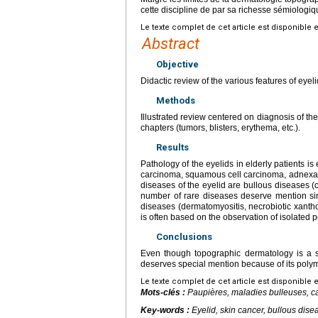
cette discipline de par sa richesse sémiologi
Le texte complet de cet article est disponible 
Abstract
Objective
Didactic review of the various features of eyeli
Methods
Illustrated review centered on diagnosis of the
chapters (tumors, blisters, erythema, etc.).
Results
Pathology of the eyelids in elderly patients is
carcinoma, squamous cell carcinoma, adnexal
diseases of the eyelid are bullous diseases 
number of rare diseases deserve mention sinc
diseases (dermatomyositis, necrobiotic xantho
is often based on the observation of isolated 
Conclusions
Even though topographic dermatology is a s
deserves special mention because of its polymo
Le texte complet de cet article est disponible 
Mots-clés :
Paupières, maladies bulleuses, c
Key-words :
Eyelid, skin cancer, bullous dise