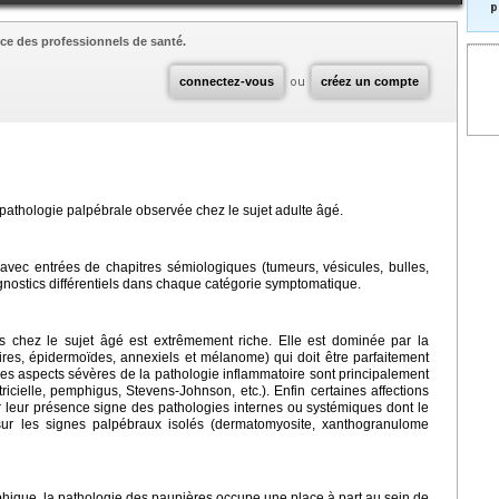
p
ce des professionnels de santé.
connectez-vous
ou
créez un compte
 pathologie palpébrale observée chez le sujet adulte âgé.
avec entrées de chapitres sémiologiques (tumeurs, vésicules, bulles,
agnostics différentiels dans chaque catégorie symptomatique.
 chez le sujet âgé est extrêmement riche. Elle est dominée par la
res, épidermoïdes, annexiels et mélanome) qui doit être parfaitement
Les aspects sévères de la pathologie inflammatoire sont principalement
icielle, pemphigus, Stevens-Johnson, etc.). Enfin certaines affections
r leur présence signe des pathologies internes ou systémiques dont le
sur les signes palpébraux isolés (dermatomyosite, xanthogranulome
phique, la pathologie des paupières occupe une place à part au sein de