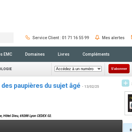
Service Client : 01 71 16 55 99
Mes alertes
Rechercher
és EMC
Domaines
Livres
Compléments
OLOGIE
S'abonner
 des paupières du sujet âgé
- 13/02/25
e, Hôtel Dieu, 69288 Lyon CEDEX 02.
B