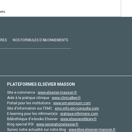
vés.
VRES
NOS FORMULES D'ABONNEMENTS
PLATEFORMES ELSEVIER MASSON
Site e-commerce :
www.elsevier-masson.fr
Aide à la pratique clinique :
www.clinicalkey.fr
Portail pour les institutions :
www.em-premium.com
Site d'information sur l'EMC :
emc-info.em-consulte.com
E-learning pour les infirmier(e)s :
pratique-infirmiere.com
Bibliothèque d'e-books Elsevier :
www.elsevierelibrary.fr
Blog special IFSI :
www.generationelsevier.fr
Suivez notre actualité sur notre blog :
www.blog-elsevier-masson.fr