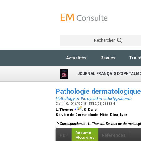
Rechercher
Actualités
Revues
Trait
JOURNAL FRANÇAIS D'OPHTALM
Pathologie dermatologique
Pathology of the eyelid in elderly patients
Doi : 10.1016/S0181-5512(06)76833-4
⁎
L. Thomas
, S. Dalle
Service de Dermatologie, Hôtel Dieu, Lyon
Correspondance : L. Thomas, Service de dermatologi
Résumé
PDF
Références
Mots clés