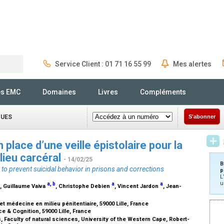
Service Client : 01 71 16 55 99
Mes alertes
Rechercher
és EMC
Domaines
Livres
Compléments
QUES
S'abonner
n place d’une veille épistolaire pour la
lieu carcéral
- 14/02/25
B
n to prevent suicidal behavior in prisons and corrections
p
L
u
a
,
b
a
a
, Guillaume Vaiva
, Christophe Debien
, Vincent Jardon
, Jean-
et médecine en milieu pénitentiaire, 59000 Lille, France
ce & Cognition, 59000 Lille, France
 Faculty of natural sciences, University of the Western Cape, Robert-