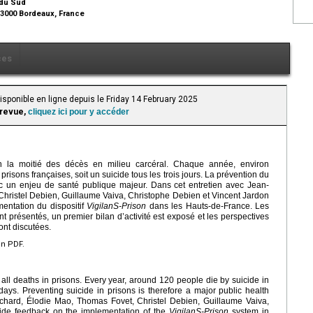
e du Sud
33000 Bordeaux, France
ces
isponible en ligne depuis le Friday 14 February 2025
 revue,
cliquez ici pour y accéder
n la moitié des décès en milieu carcéral. Chaque année, environ
isons françaises, soit un suicide tous les trois jours. La prévention du
onc un enjeu de santé publique majeur. Dans cet entretien avec Jean-
hristel Debien, Guillaume Vaiva, Christophe Debien et Vincent Jardon
entation du dispositif
VigilanS-Prison
dans les Hauts-de-France. Les
ont présentés, un premier bilan d’activité est exposé et les perspectives
nt discutées.
en PDF.
 all deaths in prisons. Every year, around 120 people die by suicide in
days. Preventing suicide in prisons is therefore a major public health
ouchard, Élodie Mao, Thomas Fovet, Christel Debien, Guillaume Vaiva,
ide feedback on the implementation of the
VigilanS-Prison
system in