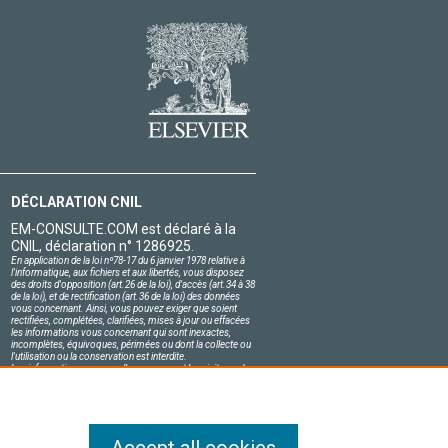
DÉCLARATION CNIL
EM-CONSULTE.COM est déclaré à la
CNIL, déclaration n° 1286925.
En application de la loi nº78-17 du 6 janvier 1978 relative à
l'informatique, aux fichiers et aux libertés, vous disposez
des droits d'opposition (art.26 de la loi), d'accès (art.34 à 38
de la loi), et de rectification (art.36 de la loi) des données
vous concernant. Ainsi, vous pouvez exiger que soient
rectifiées, complétées, clarifiées, mises à jour ou effacées
les informations vous concernant qui sont inexactes,
incomplètes, équivoques, périmées ou dont la collecte ou
l'utilisation ou la conservation est interdite.
Les informations personnelles concernant les visiteurs de
notre site, y compris leur identité, sont confidentielles.
Le responsable du site s'engage sur l'honneur à respecter
les conditions légales de confidentialité applicables en
France et à ne pas divulguer ces informations à des tiers.