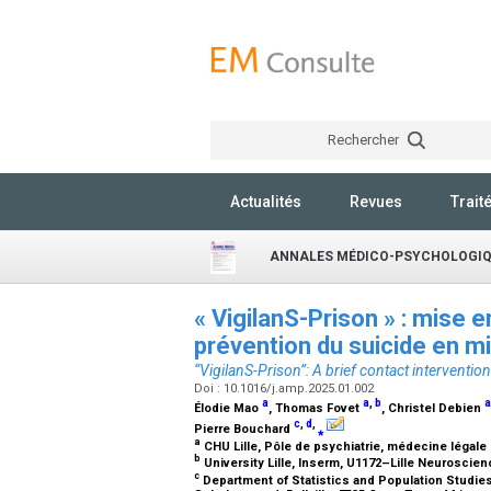
Rechercher
Actualités
Revues
Trait
ANNALES MÉDICO-PSYCHOLOGI
« VigilanS-Prison » : mise e
prévention du suicide en mi
“VigilanS-Prison”: A brief contact interventio
Doi : 10.1016/j.amp.2025.01.002
a
a
,
b
a
Élodie Mao
, Thomas Fovet
, Christel Debien
c
,
d
,
Pierre Bouchard
⁎
a
CHU Lille, Pôle de psychiatrie, médecine légale 
b
University Lille, Inserm, U1172–Lille Neuroscien
c
Department of Statistics and Population Studies,