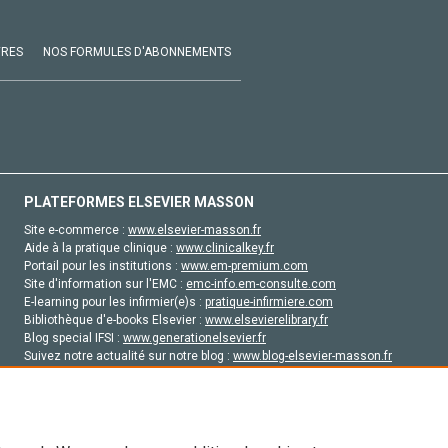
VRES
NOS FORMULES D'ABONNEMENTS
PLATEFORMES ELSEVIER MASSON
Site e-commerce :
www.elsevier-masson.fr
Aide à la pratique clinique :
www.clinicalkey.fr
Portail pour les institutions :
www.em-premium.com
Site d'information sur l'EMC :
emc-info.em-consulte.com
E-learning pour les infirmier(e)s :
pratique-infirmiere.com
Bibliothèque d'e-books Elsevier :
www.elsevierelibrary.fr
Blog special IFSI :
www.generationelsevier.fr
Suivez notre actualité sur notre blog :
www.blog-elsevier-masson.fr
Site d'emploi en santé :
emploisante.com