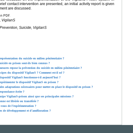
ef contact intervention are presented, an initial activity report is given
iment are discussed.
en PDF.
, VigilanS
, Prevention, Suicide, VigilanS
présentation du suicide en milieu pénitentiaire ?
uicide en prison sont-ils bien connus ?
esures repose la prévention du suicide en milieu pénitentiaire ?
cipes du dispositif VigilanS ? Comment est-il né ?
spositif VigilanS fonctionne-t-il aujourd’hui ?
xpérimenter le dispositif VigilanS en prison ?
les adaptations nécessaires pour mettre en place le dispositif en prison ?
espondance écrite ?
uipe VigilanS-prison ainsi que ses principales missions ?
onne est libérée ou transférée ?
s-vous de l’expérimentation ?
ves de développement et d’amélioration ?