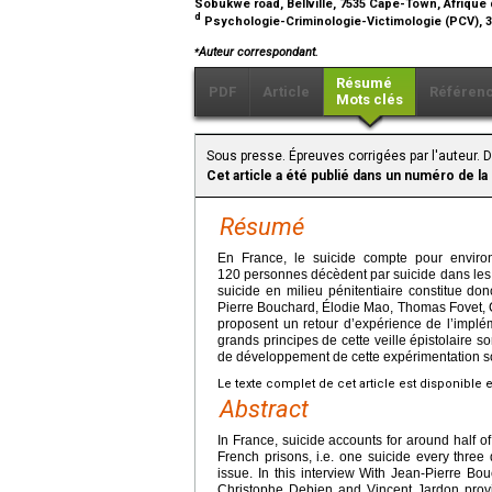
Sobukwe road, Bellville, 7535 Cape-Town, Afriqu
d
Psychologie-Criminologie-Victimologie (PCV), 
⁎
Auteur correspondant.
Résumé
PDF
Article
Référen
Mots clés
Sous presse. Épreuves corrigées par l'auteur. D
Cet article a été publié dans un numéro de la
Résumé
En France, le suicide compte pour enviro
120 personnes décèdent par suicide dans les pr
suicide en milieu pénitentiaire constitue d
Pierre Bouchard, Élodie Mao, Thomas Fovet, C
proposent un retour d’expérience de l’implém
grands principes de cette veille épistolaire s
de développement de cette expérimentation so
Le texte complet de cet article est disponible 
Abstract
In France, suicide accounts for around half of
French prisons, i.e. one suicide every three 
issue. In this interview With Jean-Pierre B
Christophe Debien and Vincent Jardon prov