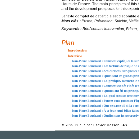
Hauts-de-France. The main principles of this bri
and the development prospects for this exper
Le texte complet de cet article est disponible 
Mots clés :
Prison, Prévention, Suicide, Veille
Keywords :
Brief contact intervention, Prison
Plan
Introduction
Interview
Jean-Pierre Bouchard : Comment expliquer la surre
Jean-Pierre Bouchard : Les facteurs de risque de s
Jean-Pierre Bouchard : Actuellement, sur quelles m
Jean-Pierre Bouchard : Quels sont les grands prin
Jean-Pierre Bouchard : En pratique, comment le di
Jean-Pierre Bouchard : Comment est née l’idée d’e
Jean-Pierre Bouchard : Quelles ont été les principa
Jean-Pierre Bouchard : En quoi consiste cette corr
Jean-Pierre Bouchard : Pouvez-vous présenter l’éq
Jean-Pierre Bouchard : Que se passe-t-il si la pers
Jean-Pierre Bouchard : À ce jour, quel bilan faite
Jean-Pierre Bouchard : Quelles sont les perspecti
© 2025 Publié par Elsevier Masson SAS.