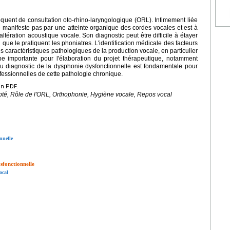
équent de consultation oto-rhino-laryngologique (ORL). Intimement liée
 manifeste pas par une atteinte organique des cordes vocales et est à
'altération acoustique vocale. Son diagnostic peut être difficile à étayer
ue le pratiquent les phoniatres. L'identification médicale des facteurs
s caractéristiques pathologiques de la production vocale, en particulier
 importante pour l'élaboration du projet thérapeutique, notamment
u diagnostic de la dysphonie dysfonctionnelle est fondamentale pour
essionnelles de cette pathologie chronique.
en PDF.
pté, Rôle de l'ORL, Orthophonie, Hygiène vocale, Repos vocal
nnelle
sfonctionnelle
ocal