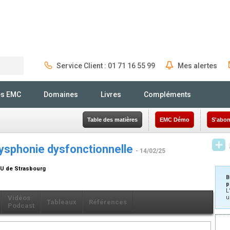
Service Client : 01 71 16 55 99
Mes alertes
Rechercher
és EMC
Domaines
Livres
Compléments
Table des matières
EMC Démo
S'abon
dysphonie dysfonctionnelle
- 14/02/25
HU de Strasbourg
B
p
L
Vidéos
u
Tableaux
Références
Podcast