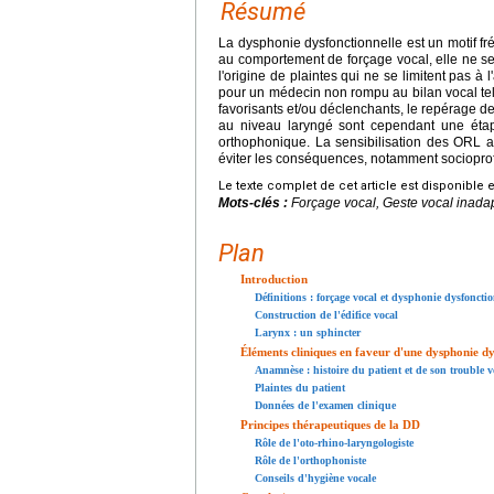
Résumé
La dysphonie dysfonctionnelle est un motif fr
au comportement de forçage vocal, elle ne se
l'origine de plaintes qui ne se limitent pas à l
pour un médecin non rompu au bilan vocal tel q
favorisants et/ou déclenchants, le repérage de
au niveau laryngé sont cependant une étape
orthophonique. La sensibilisation des ORL a
éviter les conséquences, notamment socioprof
Le texte complet de cet article est disponible 
Mots-clés :
Forçage vocal, Geste vocal inada
Plan
Introduction
Définitions : forçage vocal et dysphonie dysfonctio
Construction de l'édifice vocal
Larynx : un sphincter
Éléments cliniques en faveur d'une dysphonie dy
Anamnèse : histoire du patient et de son trouble v
Plaintes du patient
Données de l'examen clinique
Principes thérapeutiques de la DD
Rôle de l'oto-rhino-laryngologiste
Rôle de l'orthophoniste
Conseils d'hygiène vocale