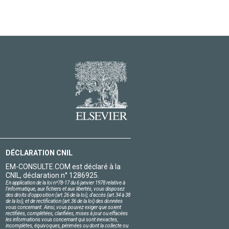
DÉCLARATION CNIL
EM-CONSULTE.COM est déclaré à la
CNIL, déclaration n° 1286925.
En application de la loi nº78-17 du 6 janvier 1978 relative à
l'informatique, aux fichiers et aux libertés, vous disposez
des droits d'opposition (art.26 de la loi), d'accès (art.34 à 38
de la loi), et de rectification (art.36 de la loi) des données
vous concernant. Ainsi, vous pouvez exiger que soient
rectifiées, complétées, clarifiées, mises à jour ou effacées
les informations vous concernant qui sont inexactes,
incomplètes, équivoques, périmées ou dont la collecte ou