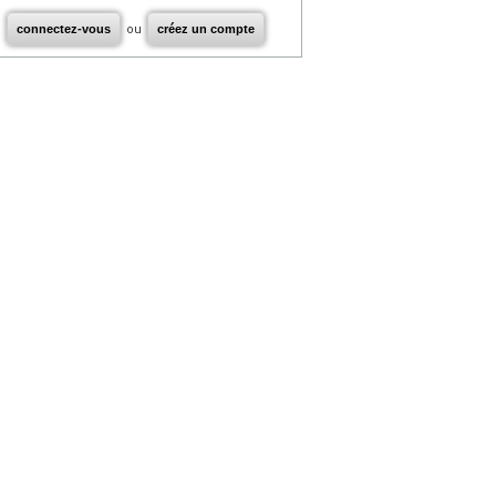
connectez-vous
ou
créez un compte