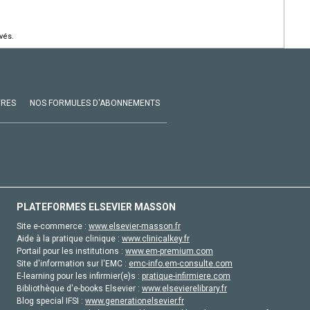
vés.
VRES
NOS FORMULES D'ABONNEMENTS
PLATEFORMES ELSEVIER MASSON
Site e-commerce :
www.elsevier-masson.fr
Aide à la pratique clinique :
www.clinicalkey.fr
Portail pour les institutions :
www.em-premium.com
Site d'information sur l'EMC :
emc-info.em-consulte.com
E-learning pour les infirmier(e)s :
pratique-infirmiere.com
Bibliothèque d'e-books Elsevier :
www.elsevierelibrary.fr
Blog special IFSI :
www.generationelsevier.fr