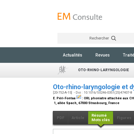
Rechercher
Actualités
Revues
Trait
OTO-RHINO-LARYNGOLOGIE
Oto-rhino-laryngologie et 
[20-752-A-15] - Doi : 10.1016/S0246-0351(25)47407-8
E. Péri-Fontaa
:
ORL phoniatre attachée aux C
1, allée Spach, 67000 Strasbourg, France
Résumé
PDF
Article
Figures
Mots clés