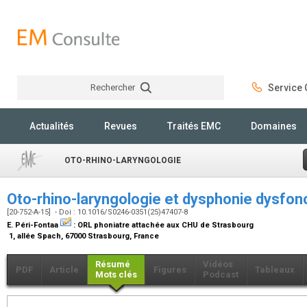
Rechercher
Service C
Rechercher
Actualités
Revues
Traités EMC
Domaines
OTO-RHINO-LARYNGOLOGIE
Oto-rhino-laryngologie et dysphonie dysfon
[20-752-A-15] - Doi : 10.1016/S0246-0351(25)47407-8
E. Péri-Fontaa
:
ORL phoniatre attachée aux CHU de Strasbourg
1, allée Spach, 67000 Strasbourg, France
Résumé
Vidéos
PDF
Article
Figures
Tableaux
Mots clés
Podcast