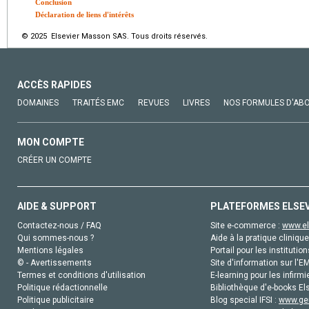
Conclusion
Déclaration de liens d'intérêts
© 2025 Elsevier Masson SAS. Tous droits réservés.
ACCÈS RAPIDES
DOMAINES
TRAITÉS EMC
REVUES
LIVRES
NOS FORMULES D'AB
MON COMPTE
CRÉER UN COMPTE
AIDE & SUPPORT
PLATEFORMES ELSE
Contactez-nous / FAQ
Site e-commerce :
www.el
Qui sommes-nous ?
Aide à la pratique clinique
Mentions légales
Portail pour les institution
© - Avertissements
Site d'information sur l'E
Termes et conditions d'utilisation
E-learning pour les infirmi
Politique rédactionnelle
Bibliothèque d'e-books Els
Politique publicitaire
Blog special IFSI :
www.gen