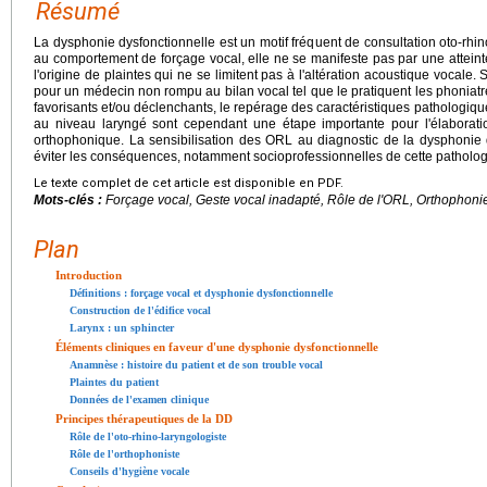
Résumé
La dysphonie dysfonctionnelle est un motif fréquent de consultation oto-rhi
au comportement de forçage vocal, elle ne se manifeste pas par une atteint
l'origine de plaintes qui ne se limitent pas à l'altération acoustique vocale. S
pour un médecin non rompu au bilan vocal tel que le pratiquent les phoniatre
favorisants et/ou déclenchants, le repérage des caractéristiques pathologique
au niveau laryngé sont cependant une étape importante pour l'élaborati
orthophonique. La sensibilisation des ORL au diagnostic de la dysphonie 
éviter les conséquences, notamment socioprofessionnelles de cette patholog
Le texte complet de cet article est disponible en PDF.
Mots-clés :
Forçage vocal, Geste vocal inadapté, Rôle de l'ORL, Orthophoni
Plan
Introduction
Définitions : forçage vocal et dysphonie dysfonctionnelle
Construction de l'édifice vocal
Larynx : un sphincter
Éléments cliniques en faveur d'une dysphonie dysfonctionnelle
Anamnèse : histoire du patient et de son trouble vocal
Plaintes du patient
Données de l'examen clinique
Principes thérapeutiques de la DD
Rôle de l'oto-rhino-laryngologiste
Rôle de l'orthophoniste
Conseils d'hygiène vocale