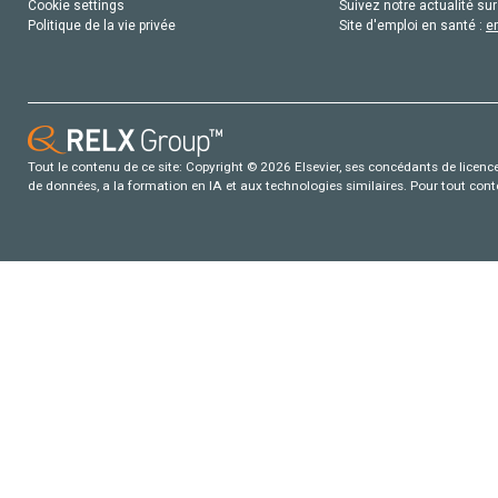
Cookie settings
Suivez notre actualité sur
Politique de la vie privée
Site d'emploi en santé :
e
Tout le contenu de ce site: Copyright © 2026 Elsevier, ses concédants de licence e
de données, a la formation en IA et aux technologies similaires. Pour tout con