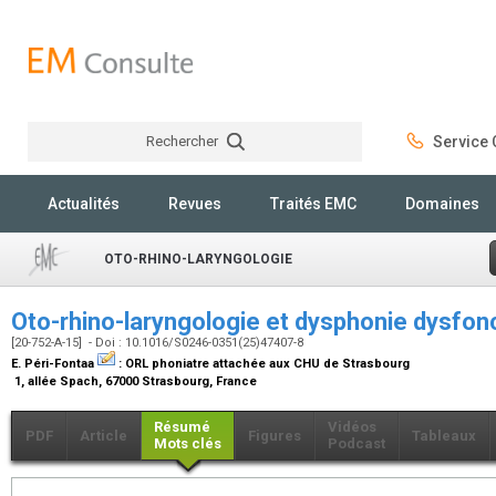
Rechercher
Service C
Rechercher
Actualités
Revues
Traités EMC
Domaines
OTO-RHINO-LARYNGOLOGIE
Oto-rhino-laryngologie et dysphonie dysfon
[20-752-A-15] - Doi : 10.1016/S0246-0351(25)47407-8
E. Péri-Fontaa
:
ORL phoniatre attachée aux CHU de Strasbourg
1, allée Spach, 67000 Strasbourg, France
Résumé
Vidéos
PDF
Article
Figures
Tableaux
Mots clés
Podcast