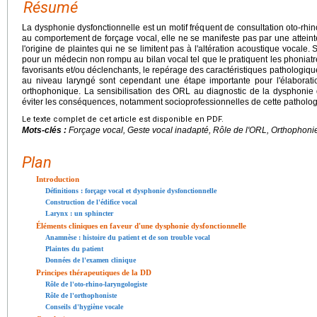
Résumé
La dysphonie dysfonctionnelle est un motif fréquent de consultation oto-rhi
au comportement de forçage vocal, elle ne se manifeste pas par une atteint
l'origine de plaintes qui ne se limitent pas à l'altération acoustique vocale. S
pour un médecin non rompu au bilan vocal tel que le pratiquent les phoniatre
favorisants et/ou déclenchants, le repérage des caractéristiques pathologique
au niveau laryngé sont cependant une étape importante pour l'élaborati
orthophonique. La sensibilisation des ORL au diagnostic de la dysphonie 
éviter les conséquences, notamment socioprofessionnelles de cette patholog
Le texte complet de cet article est disponible en PDF.
Mots-clés :
Forçage vocal, Geste vocal inadapté, Rôle de l'ORL, Orthophoni
Plan
Introduction
Définitions : forçage vocal et dysphonie dysfonctionnelle
Construction de l'édifice vocal
Larynx : un sphincter
Éléments cliniques en faveur d'une dysphonie dysfonctionnelle
Anamnèse : histoire du patient et de son trouble vocal
Plaintes du patient
Données de l'examen clinique
Principes thérapeutiques de la DD
Rôle de l'oto-rhino-laryngologiste
Rôle de l'orthophoniste
Conseils d'hygiène vocale