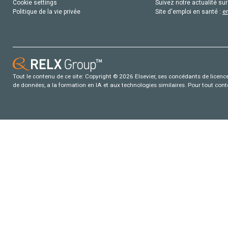
Cookie settings
Suivez notre actualité sur
Politique de la vie privée
Site d'emploi en santé :
e
Tout le contenu de ce site: Copyright © 2026 Elsevier, ses concédants de licence e
de données, a la formation en IA et aux technologies similaires. Pour tout con