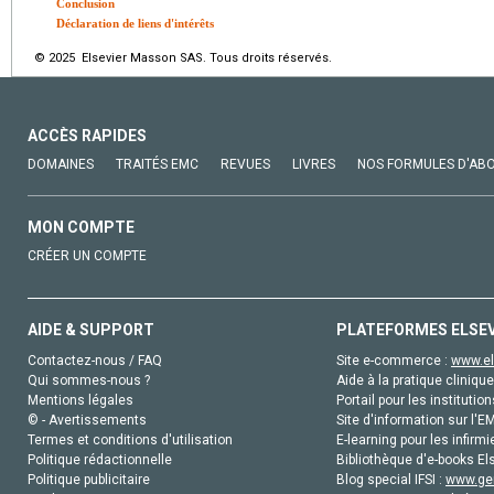
Conclusion
Déclaration de liens d'intérêts
© 2025 Elsevier Masson SAS. Tous droits réservés.
ACCÈS RAPIDES
DOMAINES
TRAITÉS EMC
REVUES
LIVRES
NOS FORMULES D'AB
MON COMPTE
CRÉER UN COMPTE
AIDE & SUPPORT
PLATEFORMES ELSE
Contactez-nous / FAQ
Site e-commerce :
www.el
Qui sommes-nous ?
Aide à la pratique clinique
Mentions légales
Portail pour les institution
© - Avertissements
Site d'information sur l'E
Termes et conditions d'utilisation
E-learning pour les infirmi
Politique rédactionnelle
Bibliothèque d'e-books Els
Politique publicitaire
Blog special IFSI :
www.gen