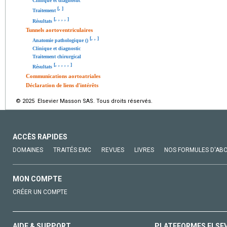
Clinique et diagnostic
[
,
]
Traitement
[
,
,
,
,
]
Résultats
Tunnels aortoventriculaires
[
,
,
]
Anatomie pathologique ()
Clinique et diagnostic
Traitement chirurgical
[
,
,
,
,
,
]
Résultats
Communications aortoatriales
Déclaration de liens d'intérêts
© 2025 Elsevier Masson SAS. Tous droits réservés.
ACCÈS RAPIDES
DOMAINES
TRAITÉS EMC
REVUES
LIVRES
NOS FORMULES D'AB
MON COMPTE
CRÉER UN COMPTE
AIDE & SUPPORT
PLATEFORMES ELSE