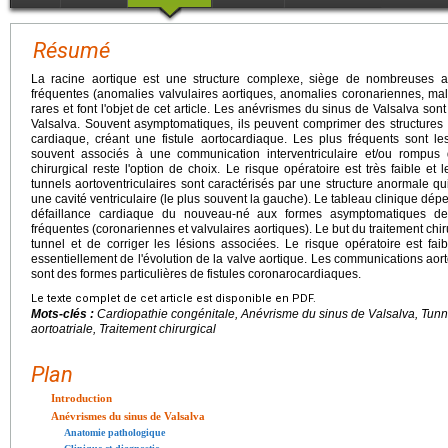
Résumé
La racine aortique est une structure complexe, siège de nombreuses a
fréquentes (anomalies valvulaires aortiques, anomalies coronariennes, mala
rares et font l'objet de cet article. Les anévrismes du sinus de Valsalva sont
Valsalva. Souvent asymptomatiques, ils peuvent comprimer des structures
cardiaque, créant une fistule aortocardiaque. Les plus fréquents sont le
souvent associés à une communication interventriculaire et/ou rompus d
chirurgical reste l'option de choix. Le risque opératoire est très faible et
tunnels aortoventriculaires sont caractérisés par une structure anormale qu
une cavité ventriculaire (le plus souvent la gauche). Le tableau clinique dépe
défaillance cardiaque du nouveau-né aux formes asymptomatiques de 
fréquentes (coronariennes et valvulaires aortiques). Le but du traitement chir
tunnel et de corriger les lésions associées. Le risque opératoire est fa
essentiellement de l'évolution de la valve aortique. Les communications aorto
sont des formes particulières de fistules coronarocardiaques.
Le texte complet de cet article est disponible en PDF.
Mots-clés :
Cardiopathie congénitale, Anévrisme du sinus de Valsalva, Tunn
aortoatriale, Traitement chirurgical
Plan
Introduction
Anévrismes du sinus de Valsalva
Anatomie pathologique