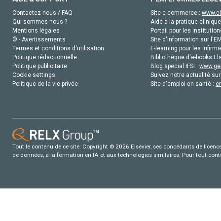
Contactez-nous / FAQ
Site e-commerce :
www.el
Qui sommes-nous ?
Aide à la pratique clinique
Mentions légales
Portail pour les institution
© - Avertissements
Site d'information sur l'E
Termes et conditions d'utilisation
E-learning pour les infirmi
Politique rédactionnelle
Bibliothèque d'e-books Els
Politique publicitaire
Blog special IFSI :
www.gen
Cookie settings
Suivez notre actualité sur
Politique de la vie privée
Site d'emploi en santé :
e
Tout le contenu de ce site: Copyright © 2026 Elsevier, ses concédants de licence e
de données, a la formation en IA et aux technologies similaires. Pour tout con