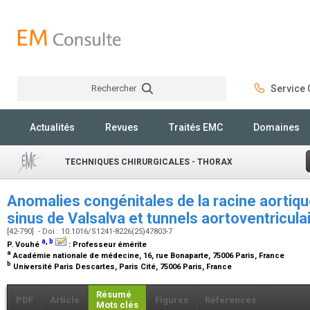
Rechercher
Service C
Rechercher
Actualités
Revues
Traités EMC
Domaines
TECHNIQUES CHIRURGICALES - THORAX
Anomalies congénitales de la racine aortiq
sinus de Valsalva et tunnels aortoventricula
[42-790] - Doi : 10.1016/S1241-8226(25)47803-7
a
,
b
P. Vouhé
:
Professeur émérite
a
Académie nationale de médecine, 16, rue Bonaparte, 75006 Paris, France
b
Université Paris Descartes, Paris Cité, 75006 Paris, France
Résumé
PDF
Article
Figures
Références
Mots clés