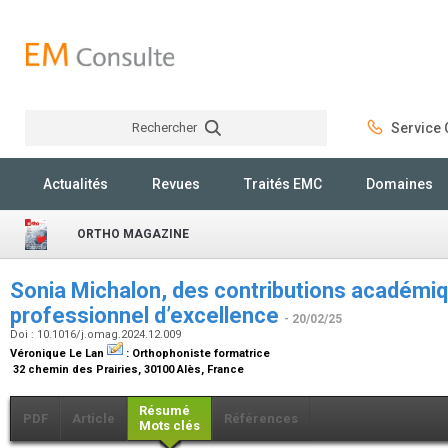
Rechercher
Service C
Rechercher
Actualités
Revues
Traités EMC
Domaines
ORTHO MAGAZINE
Sonia Michalon, des contributions académiq
professionnel d’excellence
- 20/02/25
Doi : 10.1016/j.omag.2024.12.009
Véronique Le Lan
:
Orthophoniste formatrice
32 chemin des Prairies, 30100 Alès, France
Résumé
PDF
Article
Références
Mots clés