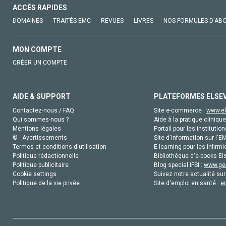
ACCÈS RAPIDES
DOMAINES
TRAITÉS EMC
REVUES
LIVRES
NOS FORMULES D'AB
MON COMPTE
CRÉER UN COMPTE
AIDE & SUPPORT
PLATEFORMES ELSE
Contactez-nous / FAQ
Site e-commerce :
www.el
Qui sommes-nous ?
Aide à la pratique clinique
Mentions légales
Portail pour les institution
© - Avertissements
Site d'information sur l'E
Termes et conditions d'utilisation
E-learning pour les infirmi
Politique rédactionnelle
Bibliothèque d'e-books Els
Politique publicitaire
Blog special IFSI :
www.gen
Cookie settings
Suivez notre actualité sur
Politique de la vie privée
Site d'emploi en santé :
e