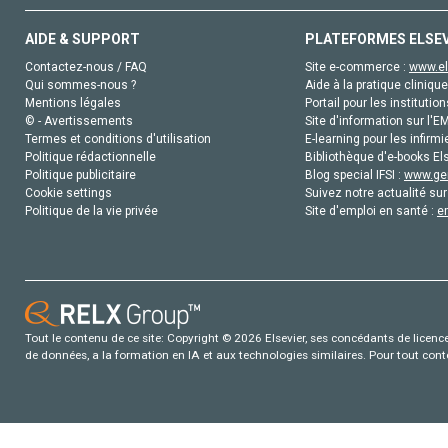
AIDE & SUPPORT
PLATEFORMES ELSE
Contactez-nous / FAQ
Site e-commerce :
www.el
Qui sommes-nous ?
Aide à la pratique clinique
Mentions légales
Portail pour les institution
© - Avertissements
Site d'information sur l'E
Termes et conditions d'utilisation
E-learning pour les infirmi
Politique rédactionnelle
Bibliothèque d'e-books Els
Politique publicitaire
Blog special IFSI :
www.gen
Cookie settings
Suivez notre actualité sur
Politique de la vie privée
Site d'emploi en santé :
e
Tout le contenu de ce site: Copyright © 2026 Elsevier, ses concédants de licence e
de données, a la formation en IA et aux technologies similaires. Pour tout con