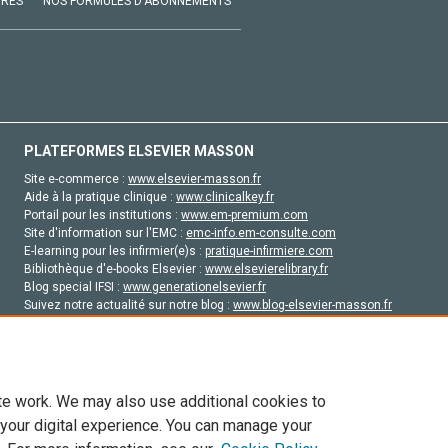
VRES
NOS FORMULES D'ABONNEMENTS
PLATEFORMES ELSEVIER MASSON
Site e-commerce :
www.elsevier-masson.fr
Aide à la pratique clinique :
www.clinicalkey.fr
Portail pour les institutions :
www.em-premium.com
Site d'information sur l'EMC :
emc-info.em-consulte.com
E-learning pour les infirmier(e)s :
pratique-infirmiere.com
Bibliothèque d'e-books Elsevier :
www.elsevierelibrary.fr
Blog special IFSI :
www.generationelsevier.fr
Suivez notre actualité sur notre blog :
www.blog-elsevier-masson.fr
Site d'emploi en santé :
emploisante.com
te work. We may also use additional cookies to
 your digital experience. You can manage your