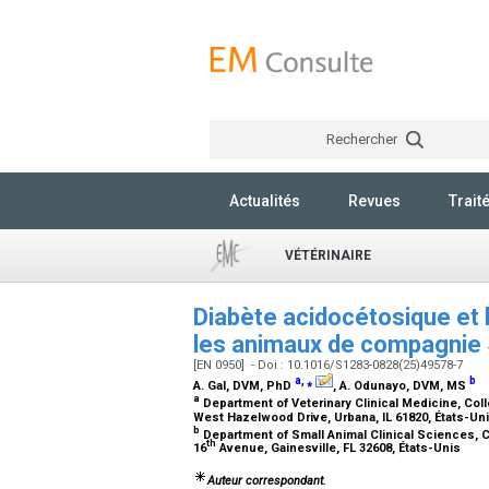
Rechercher
Actualités
Revues
Trait
VÉTÉRINAIRE
Diabète acidocétosique et
les animaux de compagnie
[EN 0950] - Doi : 10.1016/S1283-0828(25)49578-7
a
,
⁎
b
A. Gal,
DVM, PhD
, A. Odunayo,
DVM, MS
a
Department of Veterinary Clinical Medicine, Coll
West Hazelwood Drive, Urbana, IL 61820, États-Un
b
Department of Small Animal Clinical Sciences, Co
th
16
Avenue, Gainesville, FL 32608, États-Unis
Auteur correspondant.