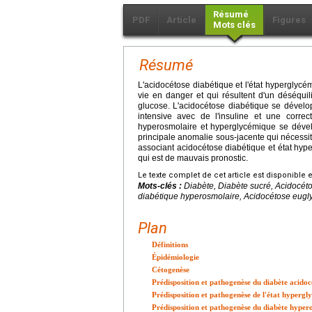
Résumé
PDF
Article
Figures
Mots clés
Résumé
L'acidocétose diabétique et l'état hyperglyc
vie en danger et qui résultent d'un déséquil
glucose. L'acidocétose diabétique se dévelo
intensive avec de l'insuline et une correct
hyperosmolaire et hyperglycémique se dével
principale anomalie sous-jacente qui nécessite
associant acidocétose diabétique et état hy
qui est de mauvais pronostic.
Le texte complet de cet article est disponible 
Mots-clés :
Diabète, Diabète sucré, Acidocét
diabétique hyperosmolaire, Acidocétose eugl
Plan
Définitions
Épidémiologie
Cétogenèse
Prédisposition et pathogenèse du diabète acidoc
Prédisposition et pathogenèse de l'état hyperg
Prédisposition et pathogenèse du diabète hyper