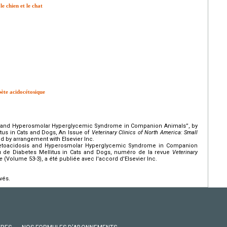
e chien et le chat
bète acidocétosique
sis and Hyperosmolar Hyperglycemic Syndrome in Companion Animals”, by
itus in Cats and Dogs, An Issue of
Veterinary Clinics of North America: Small
d by arrangement with Elsevier Inc.
es Ketoacidosis and Hyperosmolar Hyperglycemic Syndrome in Companion
su de Diabetes Mellitus in Cats and Dogs, numéro de la revue
Veterinary
e
(Volume 53-3), a été publiée avec l'accord d'Elsevier Inc.
vés.