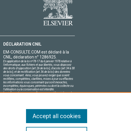
DÉCLARATION CNIL
EM-CONSULTE.COM est déclaré à la
CNIL, déclaration n° 1286925.
En application de la loi nº78-17 du 6 janvier 1978 relative à
l'informatique, aux fichiers et aux libertés, vous disposez
des droits d'opposition (art.26 de la loi), d'accès (art.34 à 38
de la loi), et de rectification (art.36 de la loi) des données
vous concernant. Ainsi, vous pouvez exiger que soient
rectifiées, complétées, clarifiées, mises à jour ou effacées
les informations vous concernant qui sont inexactes,
incomplètes, équivoques, périmées ou dont la collecte ou
l'utilisation ou la conservation est interdite.
Les informations personnelles concernant les visiteurs de
notre site, y compris leur identité, sont confidentielles.
Le responsable du site s'engage sur l'honneur à respecter
les conditions légales de confidentialité applicables en
France et à ne pas divulguer ces informations à des tiers.
Accept all cookies