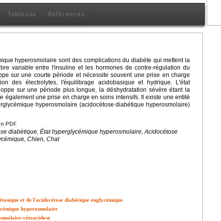
Tableaux
Références
émique hyperosmolaire sont des complications du diabète qui mettent la
ibre variable entre l'insuline et les hormones de contre-régulation du
ppe sur une courte période et nécessite souvent une prise en charge
ion des électrolytes, l'équilibrage acidobasique et hydrique. L'état
oppe sur une période plus longue, la déshydratation sévère étant la
 également une prise en charge en soins intensifs. Il existe une entité
perglycémique hyperosmolaire (acidocétose diabétique hyperosmolaire)
en PDF.
ose diabétique, État hyperglycémique hyperosmolaire, Acidocétose
ycémique, Chien, Chat
étosique et de l'acidocétose diabétique euglycémique
lycémique hyperosmolaire
osmolaire-cétoacidose