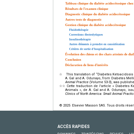
Tableau clinique du diabète acidocétosique chez l
Résultats de l'examen clinique
Diagnostic clinique du diabète acidocétosique
Autres tests de diagnostic
Gestion clinique du diabète acidocétosique
Fluidothérapie
Corrections électrolytiques
Insulinothérapie
Autres éléments à prendre en considération
Critères de sortie d'hospitalisation
Évolution des chiens et des chats atteints de dia
Conclusion
Déclaration de liens d'intérêts
☆
This translation of “Diabetes Ketoacido
A. Gal and A. Odunayo, from Diabetes Mell
Animal Practice
(Volume 53-3), was publishe
☆☆
Cette traduction de l'article « Diabet
Animals », de A. Gal and A. Odunayo, is
Clinics of North America: Small Animal Practic
© 2025 Elsevier Masson SAS. Tous droits réser
ACCÈS RAPIDES