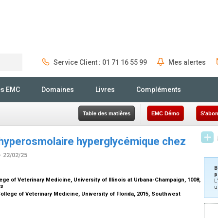
Service Client : 01 71 16 55 99
Mes alertes
Rechercher
és EMC
Domaines
Livres
Compléments
Table des matières
EMC Démo
S'abon
 hyperosmolaire hyperglycémique chez
- 22/02/25
B
p
ege of Veterinary Medicine, University of Illinois at Urbana-Champaign, 1008,
L
is
u
llege of Veterinary Medicine, University of Florida, 2015, Southwest