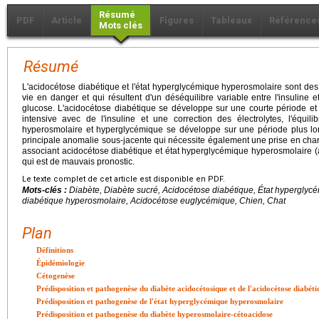
Résumé
PDF
Article
Figures
Tableaux
Référence
Mots clés
Résumé
L'acidocétose diabétique et l'état hyperglycémique hyperosmolaire sont des
vie en danger et qui résultent d'un déséquilibre variable entre l'insuline
glucose. L'acidocétose diabétique se développe sur une courte période et
intensive avec de l'insuline et une correction des électrolytes, l'équil
hyperosmolaire et hyperglycémique se développe sur une période plus lon
principale anomalie sous-jacente qui nécessite également une prise en charge
associant acidocétose diabétique et état hyperglycémique hyperosmolaire 
qui est de mauvais pronostic.
Le texte complet de cet article est disponible en PDF.
Mots-clés :
Diabète, Diabète sucré, Acidocétose diabétique, État hypergly
diabétique hyperosmolaire, Acidocétose euglycémique, Chien, Chat
Plan
Définitions
Épidémiologie
Cétogenèse
Prédisposition et pathogenèse du diabète acidocétosique et de l'acidocétose diabét
Prédisposition et pathogenèse de l'état hyperglycémique hyperosmolaire
Prédisposition et pathogenèse du diabète hyperosmolaire-cétoacidose