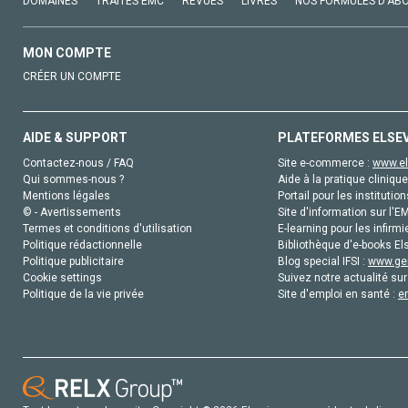
DOMAINES
TRAITÉS EMC
REVUES
LIVRES
NOS FORMULES D'AB
MON COMPTE
CRÉER UN COMPTE
AIDE & SUPPORT
PLATEFORMES ELSE
Contactez-nous / FAQ
Site e-commerce :
www.el
Qui sommes-nous ?
Aide à la pratique clinique
Mentions légales
Portail pour les institution
© - Avertissements
Site d'information sur l'E
Termes et conditions d'utilisation
E-learning pour les infirmi
Politique rédactionnelle
Bibliothèque d'e-books Els
Politique publicitaire
Blog special IFSI :
www.gen
Cookie settings
Suivez notre actualité sur
Politique de la vie privée
Site d'emploi en santé :
e