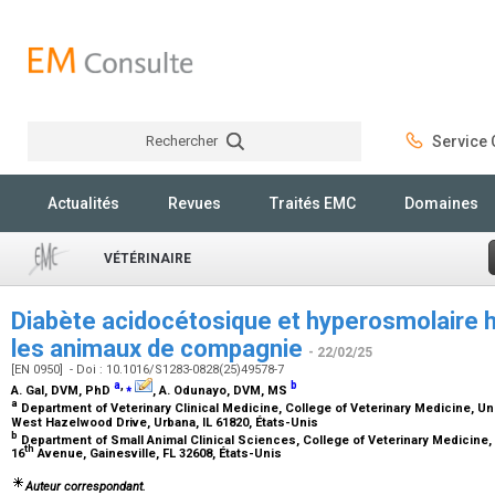
Rechercher
Service C
Rechercher
Actualités
Revues
Traités EMC
Domaines
VÉTÉRINAIRE
Diabète acidocétosique et hyperosmolaire
les animaux de compagnie
- 22/02/25
[EN 0950] - Doi : 10.1016/S1283-0828(25)49578-7
a
,
⁎
b
A. Gal,
DVM, PhD
, A. Odunayo,
DVM, MS
a
Department of Veterinary Clinical Medicine, College of Veterinary Medicine, Uni
West Hazelwood Drive, Urbana, IL 61820, États-Unis
b
Department of Small Animal Clinical Sciences, College of Veterinary Medicine, 
th
16
Avenue, Gainesville, FL 32608, États-Unis
Auteur correspondant.