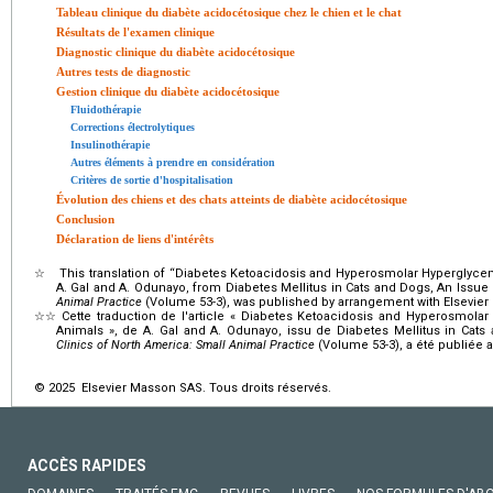
Tableau clinique du diabète acidocétosique chez le chien et le chat
Résultats de l'examen clinique
Diagnostic clinique du diabète acidocétosique
Autres tests de diagnostic
Gestion clinique du diabète acidocétosique
Fluidothérapie
Corrections électrolytiques
Insulinothérapie
Autres éléments à prendre en considération
Critères de sortie d'hospitalisation
Évolution des chiens et des chats atteints de diabète acidocétosique
Conclusion
Déclaration de liens d'intérêts
☆
This translation of “Diabetes Ketoacidosis and Hyperosmolar Hypergly
A. Gal and A. Odunayo, from Diabetes Mellitus in Cats and Dogs, An Issue
Animal Practice
(Volume 53-3), was published by arrangement with Elsevier 
☆☆
Cette traduction de l'article « Diabetes Ketoacidosis and Hyperosmo
Animals », de A. Gal and A. Odunayo, issu de Diabetes Mellitus in Ca
Clinics of North America: Small Animal Practice
(Volume 53-3), a été publiée a
© 2025 Elsevier Masson SAS. Tous droits réservés.
ACCÈS RAPIDES