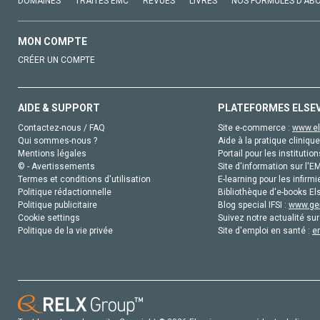
DOMAINES
TRAITÉS EMC
REVUES
LIVRES
NOS FORMULES D'AB
MON COMPTE
CRÉER UN COMPTE
AIDE & SUPPORT
PLATEFORMES ELSE
Contactez-nous / FAQ
Site e-commerce :
www.el
Qui sommes-nous ?
Aide à la pratique clinique
Mentions légales
Portail pour les institution
© - Avertissements
Site d'information sur l'E
Termes et conditions d'utilisation
E-learning pour les infirmi
Politique rédactionnelle
Bibliothèque d'e-books Els
Politique publicitaire
Blog special IFSI :
www.gen
Cookie settings
Suivez notre actualité sur
Politique de la vie privée
Site d'emploi en santé :
e