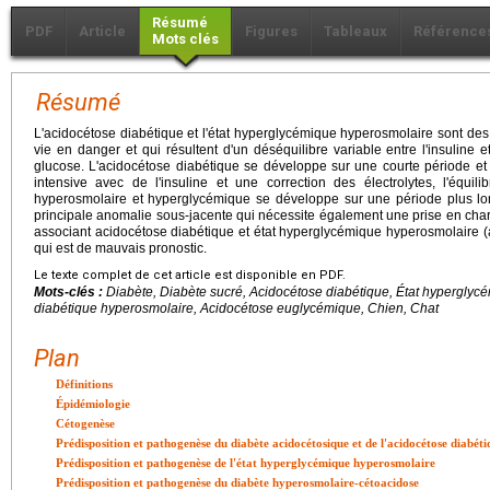
Résumé
PDF
Article
Figures
Tableaux
Référence
Mots clés
Résumé
L'acidocétose diabétique et l'état hyperglycémique hyperosmolaire sont des
vie en danger et qui résultent d'un déséquilibre variable entre l'insuline
glucose. L'acidocétose diabétique se développe sur une courte période et
intensive avec de l'insuline et une correction des électrolytes, l'équil
hyperosmolaire et hyperglycémique se développe sur une période plus lon
principale anomalie sous-jacente qui nécessite également une prise en charge
associant acidocétose diabétique et état hyperglycémique hyperosmolaire 
qui est de mauvais pronostic.
Le texte complet de cet article est disponible en PDF.
Mots-clés :
Diabète, Diabète sucré, Acidocétose diabétique, État hypergly
diabétique hyperosmolaire, Acidocétose euglycémique, Chien, Chat
Plan
Définitions
Épidémiologie
Cétogenèse
Prédisposition et pathogenèse du diabète acidocétosique et de l'acidocétose diabét
Prédisposition et pathogenèse de l'état hyperglycémique hyperosmolaire
Prédisposition et pathogenèse du diabète hyperosmolaire-cétoacidose