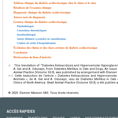
Tableau clinique du diabète acidocétosique chez le chien et le chat
Résultats de l'examen clinique
Diagnostic clinique du diabète acidocétosique
Autres tests de diagnostic
Gestion clinique du diabète acidocétosique
Fluidothérapie
Corrections électrolytiques
Insulinothérapie
Autres éléments à prendre en considération
Critères de sortie d'hospitalisation
Évolution des chiens et des chats atteints de diabète acidocétosique
Conclusion
Déclaration de liens d'intérêts
☆
This translation of “Diabetes Ketoacidosis and Hyperosmolar Hypergly
A. Gal and A. Odunayo, from Diabetes Mellitus in Cats and Dogs, An Issue
Animal Practice
(Volume 53-3), was published by arrangement with Elsevier 
☆☆
Cette traduction de l'article « Diabetes Ketoacidosis and Hyperosmo
Animals », de A. Gal and A. Odunayo, issu de Diabetes Mellitus in Ca
Clinics of North America: Small Animal Practice
(Volume 53-3), a été publiée a
© 2025 Elsevier Masson SAS. Tous droits réservés.
ACCÈS RAPIDES