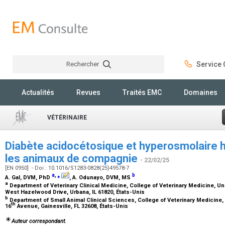
Rechercher
Service C
Rechercher
Actualités
Revues
Traités EMC
Domaines
VÉTÉRINAIRE
Diabète acidocétosique et hyperosmolaire
les animaux de compagnie
- 22/02/25
[EN 0950] - Doi : 10.1016/S1283-0828(25)49578-7
a
,
⁎
b
A. Gal,
DVM, PhD
, A. Odunayo,
DVM, MS
a
Department of Veterinary Clinical Medicine, College of Veterinary Medicine, Uni
West Hazelwood Drive, Urbana, IL 61820, États-Unis
b
Department of Small Animal Clinical Sciences, College of Veterinary Medicine, 
th
16
Avenue, Gainesville, FL 32608, États-Unis
Auteur correspondant.