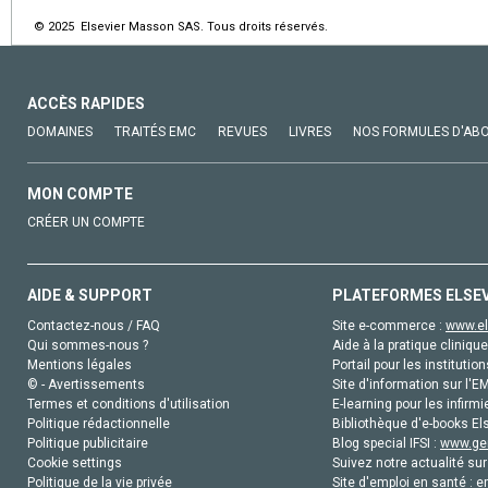
© 2025 Elsevier Masson SAS. Tous droits réservés.
ACCÈS RAPIDES
DOMAINES
TRAITÉS EMC
REVUES
LIVRES
NOS FORMULES D'AB
MON COMPTE
CRÉER UN COMPTE
AIDE & SUPPORT
PLATEFORMES ELSE
Contactez-nous / FAQ
Site e-commerce :
www.el
Qui sommes-nous ?
Aide à la pratique clinique
Mentions légales
Portail pour les institution
© - Avertissements
Site d'information sur l'E
Termes et conditions d'utilisation
E-learning pour les infirmi
Politique rédactionnelle
Bibliothèque d'e-books Els
Politique publicitaire
Blog special IFSI :
www.gen
Cookie settings
Suivez notre actualité sur
Politique de la vie privée
Site d'emploi en santé :
e