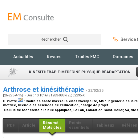
Rechercher
Service C
Rechercher
Actualités
Revues
Traités EMC
Domaines
KINÉSITHÉRAPIE-MÉDECINE PHYSIQUE-RÉADAPTATION
Arthrose et kinésithérapie
- 22/02/25
[26-293-A-15] - Doi : 10.1016/S1283-0887(25)62295-X
P. Piette
:
Cadre de santé masseur-kinésithérapeute, MSc Ingénierie de la ré
motrice, licencié ès sciences de l'éducation, chargé de projet
Cellule de recherche clinique appliquée, Le Lab, Fondation Saint-Hélier, 54, rue
Résumé
Points
PDF
Article
Tableaux
Référen
Mots clés
essentiels