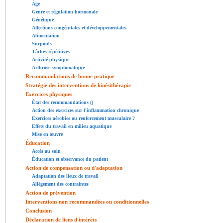
Âge
Genre et régulation hormonale
Génétique
Affections congénitales et développementales
Alimentation
Surpoids
Tâches répétitives
Activité physique
Arthrose symptomatique
Recommandations de bonne pratique
Stratégie des interventions de kinésithérapie
Exercices physiques
État des recommandations ()
Action des exercices sur l'inflammation chronique
Exercices aérobies ou renforcement musculaire ?
Effets du travail en milieu aquatique
Mise en œuvre
Éducation
Accès au soin
Éducation et observance du patient
Action de compensation ou d'adaptation
Adaptation des lieux de travail
Allègement des contraintes
Action de prévention
Interventions non recommandées ou conditionnelles
Conclusion
Déclaration de liens d'intérêts