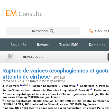
Rechercher
Service C
Rechercher
Actualités
Revues
Traités EMC
Domaines
HÉPATOLOGIE
Rupture de varices œsophagiennes et gastri
atteints de cirrhose
- 25/02/25
[7-034-B-60] - Doi : 10.1016/S1155-1976(25)43925-4
a
,
⁎
a
J.-P. Cervoni
:
Praticien hospitalier
, S. Vendeville
:
Assistante
, A. Payan
d
de conférences des Universités, Praticien hospitalier
, C. Bouzbib
:
Praticien h
a
Service hépatologie et de soins intensifs d'hépato-gastro-entérologie, Hôpit
boulevard Fleming, 25000 Besançon, France
b
Service hépatologie, Hôpital Beaujon, AP-HP, DMU DIGEST, Centre de référence 
ERN RARE-LIVER, 100 boulevard du Général Leclerc, 92110 Clichy, France
c
Inserm, UMR 1149, Centre de recherche sur l'inflammation, Université Paris Cité