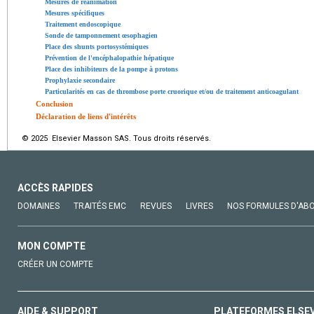
Mesures de réanimation
Mesures spécifiques
Traitement endoscopique
Sonde de tamponnement œsophagien
Place des shunts portosystémiques
Prévention de l'encéphalopathie hépatique
Place des inhibiteurs de la pompe à protons
Prophylaxie secondaire
Particularités en cas de thrombose porte cruorique et/ou de traitement anticoagulant
Conclusion
Déclaration de liens d'intérêts
© 2025 Elsevier Masson SAS. Tous droits réservés.
ACCÈS RAPIDES
DOMAINES
TRAITÉS EMC
REVUES
LIVRES
NOS FORMULES D'AB
MON COMPTE
CRÉER UN COMPTE
AIDE & SUPPORT
PLATEFORMES ELSE