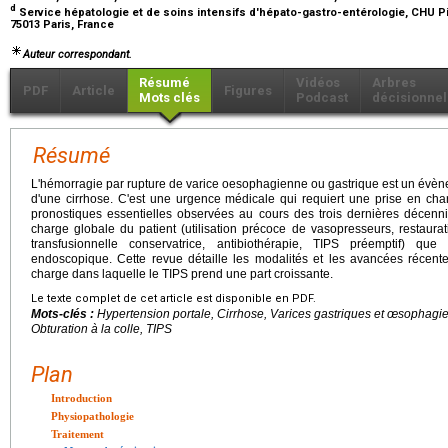
d
Service hépatologie et de soins intensifs d'hépato-gastro-entérologie, CHU Piti
75013 Paris, France
Auteur correspondant.
Résumé
Vidéos
Arbres
PDF
Article
Figures
Mots clés
Podcast
décisionnel
Résumé
L'hémorragie par rupture de varice oesophagienne ou gastrique est un évène
d'une cirrhose. C'est une urgence médicale qui requiert une prise en cha
pronostiques essentielles observées au cours des trois dernières décenn
charge globale du patient (utilisation précoce de vasopresseurs, restaur
transfusionnelle conservatrice, antibiothérapie, TIPS préemptif) qu
endoscopique. Cette revue détaille les modalités et les avancées récente
charge dans laquelle le TIPS prend une part croissante.
Le texte complet de cet article est disponible en PDF.
Mots-clés :
Hypertension portale, Cirrhose, Varices gastriques et œsophagi
Obturation à la colle, TIPS
Plan
Introduction
Physiopathologie
Traitement