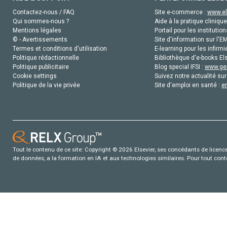
Contactez-nous / FAQ
Site e-commerce :
www.el
Qui sommes-nous ?
Aide à la pratique clinique
Mentions légales
Portail pour les institution
© - Avertissements
Site d'information sur l'E
Termes et conditions d'utilisation
E-learning pour les infirmi
Politique rédactionnelle
Bibliothèque d'e-books Els
Politique publicitaire
Blog special IFSI :
www.gen
Cookie settings
Suivez notre actualité sur
Politique de la vie privée
Site d'emploi en santé :
e
Tout le contenu de ce site: Copyright © 2026 Elsevier, ses concédants de licence e
de données, a la formation en IA et aux technologies similaires. Pour tout con