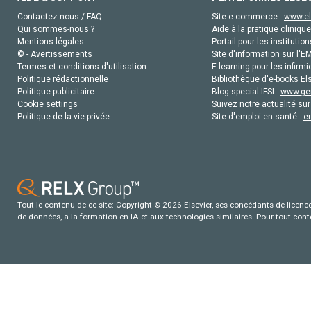
Contactez-nous / FAQ
Site e-commerce :
www.el
Qui sommes-nous ?
Aide à la pratique clinique
Mentions légales
Portail pour les institution
© - Avertissements
Site d'information sur l'E
Termes et conditions d'utilisation
E-learning pour les infirmi
Politique rédactionnelle
Bibliothèque d'e-books Els
Politique publicitaire
Blog special IFSI :
www.gen
Cookie settings
Suivez notre actualité sur
Politique de la vie privée
Site d'emploi en santé :
e
Tout le contenu de ce site: Copyright © 2026 Elsevier, ses concédants de licence e
de données, a la formation en IA et aux technologies similaires. Pour tout con