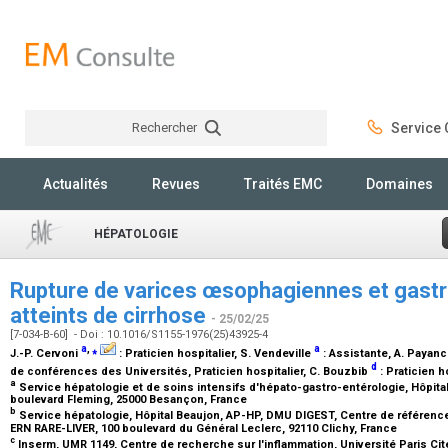
Rechercher
Service C
Rechercher
Actualités
Revues
Traités EMC
Domaines
HÉPATOLOGIE
Rupture de varices œsophagiennes et gastri
atteints de cirrhose
- 25/02/25
[7-034-B-60] - Doi : 10.1016/S1155-1976(25)43925-4
a
,
⁎
a
J.-P. Cervoni
:
Praticien hospitalier
, S. Vendeville
:
Assistante
, A. Payan
d
de conférences des Universités, Praticien hospitalier
, C. Bouzbib
:
Praticien h
a
Service hépatologie et de soins intensifs d'hépato-gastro-entérologie, Hôpit
boulevard Fleming, 25000 Besançon, France
b
Service hépatologie, Hôpital Beaujon, AP-HP, DMU DIGEST, Centre de référence 
ERN RARE-LIVER, 100 boulevard du Général Leclerc, 92110 Clichy, France
c
Inserm, UMR 1149, Centre de recherche sur l'inflammation, Université Paris Cité