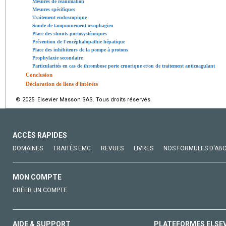
Mesures de réanimation
Mesures spécifiques
Traitement endoscopique
Sonde de tamponnement œsophagien
Place des shunts portosystémiques
Prévention de l'encéphalopathie hépatique
Place des inhibiteurs de la pompe à protons
Prophylaxie secondaire
Particularités en cas de thrombose porte cruorique et/ou de traitement anticoagulant
Conclusion
Déclaration de liens d'intérêts
© 2025 Elsevier Masson SAS. Tous droits réservés.
ACCÈS RAPIDES
DOMAINES
TRAITÉS EMC
REVUES
LIVRES
NOS FORMULES D'AB
MON COMPTE
CRÉER UN COMPTE
AIDE & SUPPORT
PLATEFORMES ELSE