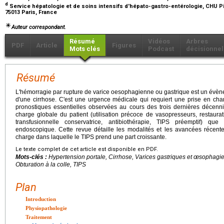
d
Service hépatologie et de soins intensifs d'hépato-gastro-entérologie, CHU Piti
75013 Paris, France
Auteur correspondant.
Résumé
Vidéos
Arbres
PDF
Article
Figures
Mots clés
Podcast
décisionnel
Résumé
L'hémorragie par rupture de varice oesophagienne ou gastrique est un évène
d'une cirrhose. C'est une urgence médicale qui requiert une prise en cha
pronostiques essentielles observées au cours des trois dernières décenn
charge globale du patient (utilisation précoce de vasopresseurs, restaur
transfusionnelle conservatrice, antibiothérapie, TIPS préemptif) qu
endoscopique. Cette revue détaille les modalités et les avancées récente
charge dans laquelle le TIPS prend une part croissante.
Le texte complet de cet article est disponible en PDF.
Mots-clés :
Hypertension portale, Cirrhose, Varices gastriques et œsophagi
Obturation à la colle, TIPS
Plan
Introduction
Physiopathologie
Traitement