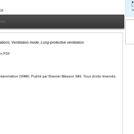
p
L
u
DF.
ces
ions, Ventilation mode, Lung-protective ventilation.
en PDF.
éanimation (SFAR). Publié par Elsevier Masson SAS. Tous droits réservés.