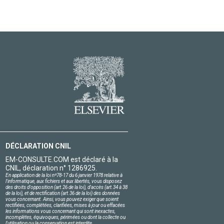
DÉCLARATION CNIL
EM-CONSULTE.COM est déclaré à la
CNIL, déclaration n° 1286925.
En application de la loi nº78-17 du 6 janvier 1978 relative à
l'informatique, aux fichiers et aux libertés, vous disposez
des droits d'opposition (art.26 de la loi), d'accès (art.34 à 38
de la loi), et de rectification (art.36 de la loi) des données
vous concernant. Ainsi, vous pouvez exiger que soient
rectifiées, complétées, clarifiées, mises à jour ou effacées
les informations vous concernant qui sont inexactes,
incomplètes, équivoques, périmées ou dont la collecte ou
l'utilisation ou la conservation est interdite.