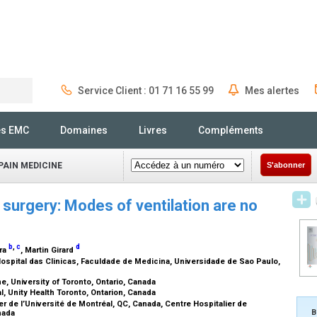
Service Client : 01 71 16 55 99
Mes alertes
Rechercher
és EMC
Domaines
Livres
Compléments
PAIN MEDICINE
S'abonner
 surgery: Modes of ventilation are no
b
,
c
d
ira
, Martin Girard
ospital das Clinicas, Faculdade de Medicina, Universidade de Sao Paulo,
, University of Toronto, Ontario, Canada
l, Unity Health Toronto, Ontarion, Canada
r de l’Université de Montréal, QC, Canada, Centre Hospitalier de
B
anada