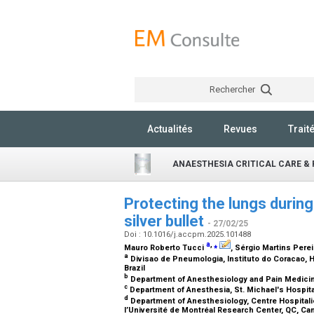
Rechercher
Actualités
Revues
Trait
ANAESTHESIA CRITICAL CARE & 
Protecting the lungs during
silver bullet
- 27/02/25
Doi : 10.1016/j.accpm.2025.101488
a
,
⁎
Mauro Roberto Tucci
, Sérgio Martins Pere
a
Divisao de Pneumologia, Instituto do Coracao, H
Brazil
b
Department of Anesthesiology and Pain Medicine
c
Department of Anesthesia, St. Michael's Hospita
d
Department of Anesthesiology, Centre Hospitalie
l’Université de Montréal Research Center, QC, C