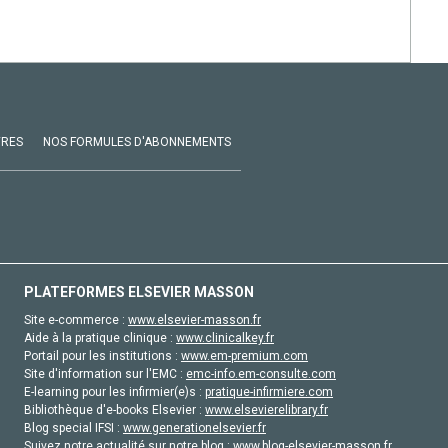
VRES
NOS FORMULES D'ABONNEMENTS
PLATEFORMES ELSEVIER MASSON
Site e-commerce :
www.elsevier-masson.fr
Aide à la pratique clinique :
www.clinicalkey.fr
Portail pour les institutions :
www.em-premium.com
Site d'information sur l'EMC :
emc-info.em-consulte.com
E-learning pour les infirmier(e)s :
pratique-infirmiere.com
Bibliothèque d'e-books Elsevier :
www.elsevierelibrary.fr
Blog special IFSI :
www.generationelsevier.fr
Suivez notre actualité sur notre blog :
www.blog-elsevier-masson.fr