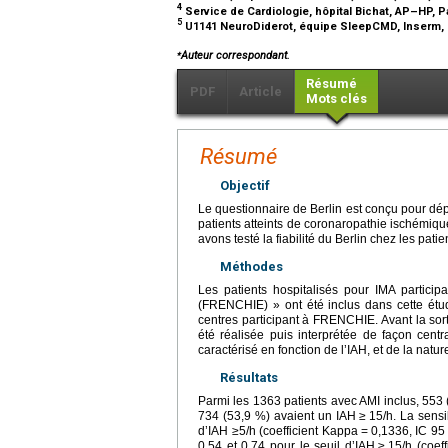
4
Service de Cardiologie, hôpital Bichat, AP–HP, P
5
U1141 NeuroDiderot, équipe SleepCMD, Inserm, un
⁎
Auteur correspondant.
Résumé
PDF
Article
Mots clés
Résumé
Objectif
Le questionnaire de Berlin est conçu pour dép
patients atteints de coronaropathie ischémiqu
avons testé la fiabilité du Berlin chez les pat
Méthodes
Les patients hospitalisés pour IMA participa
(FRENCHIE) » ont été inclus dans cette ét
centres participant à FRENCHIE. Avant la sort
été réalisée puis interprétée de façon centr
caractérisé en fonction de l’IAH, et de la natu
Résultats
Parmi les 1363 patients avec AMI inclus, 553 (
734 (53,9 %) avaient un IAH
≥
15/h. La sensib
d’IAH ≥5/h (coefficient Kappa
=
0,1336, IC 95 
0,54 et 0,74 pour le seuil d’IAH
≥
15/h (coef