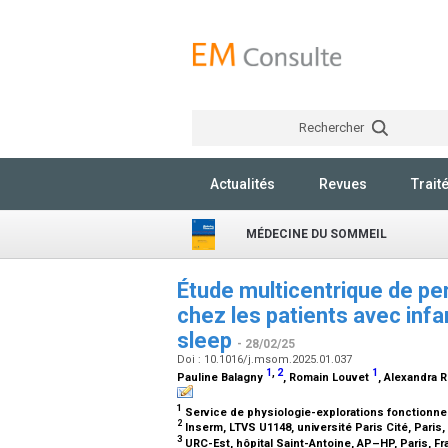
Rechercher
Actualités
Revues
Trait
MÉDECINE DU SOMMEIL
Étude multicentrique de pe
chez les patients avec in
sleep
- 28/02/25
Doi : 10.1016/j.msom.2025.01.037
1
,
2
1
Pauline Balagny
, Romain Louvet
, Alexandra
1
Service de physiologie-explorations fonctionnel
2
Inserm, LTVS U1148, université Paris Cité, Paris
3
URC-Est, hôpital Saint-Antoine, AP–HP, Paris, F