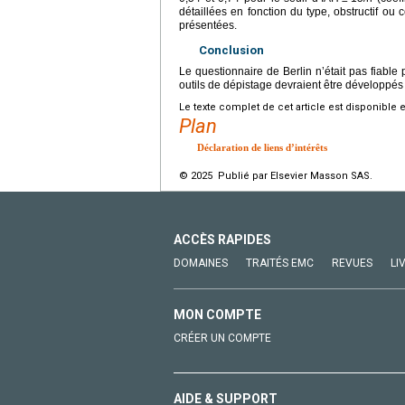
détaillées en fonction du type, obstructif ou
présentées.
Conclusion
Le questionnaire de Berlin n’était pas fiable
outils de dépistage devraient être développés
Le texte complet de cet article est disponible 
Plan
Déclaration de liens d’intérêts
© 2025 Publié par Elsevier Masson SAS.
ACCÈS RAPIDES
DOMAINES
TRAITÉS EMC
REVUES
LI
MON COMPTE
CRÉER UN COMPTE
AIDE & SUPPORT