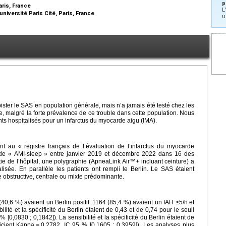
p
aris, France
L
iversité Paris Cité, Paris, France
u
ister le SAS en population générale, mais n’a jamais été testé chez les
e, malgré la forte prévalence de ce trouble dans cette population. Nous
ients hospitalisés pour un infarctus du myocarde aigu (IMA).
nt au « registre français de l’évaluation de l’infarctus du myocarde
ude « AMI-sleep » entre janvier 2019 et décembre 2022 dans 16 des
ie de l’hôpital, une polygraphie (ApneaLink Air™+ incluant ceinture) a
alisée. En parallèle les patients ont rempli le Berlin. Le SAS étaient
re obstructive, centrale ou mixte prédominante.
40,6 %) avaient un Berlin positif. 1164 (85,4 %) avaient un IAH ≥5/h et
ilité et la spécificité du Berlin étaient de 0,43 et de 0,74 pour le seuil
% [0,0830 ; 0,1842]). La sensibilité et la spécificité du Berlin étaient de
ficient Kappa
=
0,2782, IC 95 % [0,1605 ; 0,3959]). Les analyses plus