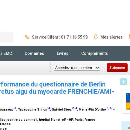
Service Client : 01 71 16 55 99
Mes alertes
Rechercher
és EMC
Domaines
Livres
Compléments
S'abonner
rformance du questionnaire de Berlin
farctus aigu du myocarde FRENCHIE/AMI-
3
3
2
,
4
1
,
5
,
⁎
 Rousseau
, Tabassome Simon
, Gabriel Steg
, Marie-Pia D’ortho
les, centre du sommeil, hôpital Bichat, AP–HP, Paris, France
, France
B
rance