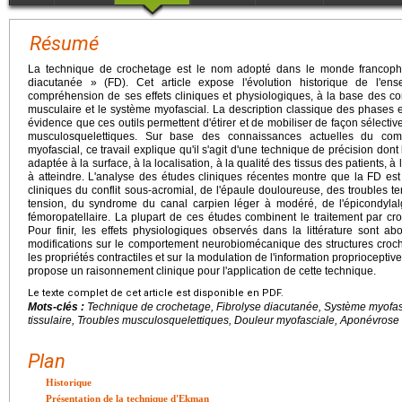
Résumé
La technique de crochetage est le nom adopté dans le monde francopho
diacutanée » (FD). Cet article expose l'évolution historique de l'e
compréhension de ses effets cliniques et physiologiques, à la base des con
musculaire et le système myofascial. La description classique des phases 
évidence que ces outils permettent d'étirer et de mobiliser de façon sélecti
musculosquelettiques. Sur base des connaissances actuelles du co
myofascial, ce travail explique qu'il s'agit d'une technique de précision dont 
adaptée à la surface, à la localisation, à la qualité des tissus des patients, à la
à atteindre. L'analyse des études cliniques récentes montre que la FD es
cliniques du conflit sous-acromial, de l'épaule douloureuse, des troubles
tension, du syndrome du canal carpien léger à modéré, de l'épicondylal
fémoropatellaire. La plupart de ces études combinent le traitement par cro
Pour finir, les effets physiologiques observés dans la littérature sont ab
modifications sur le comportement neurobiomécanique des structures crochet
les propriétés contractiles et sur la modulation de l'information proprioceptive
propose un raisonnement clinique pour l'application de cette technique.
Le texte complet de cet article est disponible en PDF.
Mots-clés :
Technique de crochetage, Fibrolyse diacutanée, Système myofasc
tissulaire, Troubles musculosquelettiques, Douleur myofasciale, Aponévrose
Plan
Historique
Présentation de la technique d'Ekman