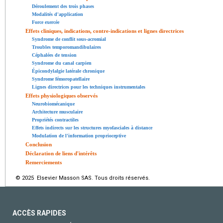
Déroulement des trois phases
Modalités d'application
Force exercée
Effets cliniques, indications, contre-indications et lignes directrices
Syndrome de conflit sous-acromial
Troubles temporomandibulaires
Céphalées de tension
Syndrome du canal carpien
Épicondylalgie latérale chronique
Syndrome fémoropatellaire
Lignes directrices pour les techniques instrumentales
Effets physiologiques observés
Neurobiomécanique
Architecture musculaire
Propriétés contractiles
Effets indirects sur les structures myofasciales à distance
Modulation de l'information proprioceptive
Conclusion
Déclaration de liens d'intérêts
Remerciements
© 2025 Elsevier Masson SAS. Tous droits réservés.
ACCÈS RAPIDES