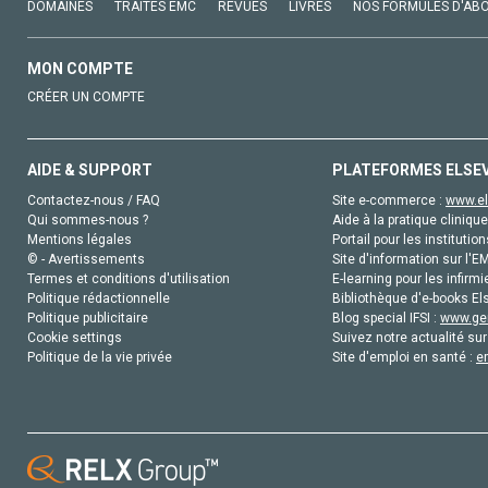
DOMAINES
TRAITÉS EMC
REVUES
LIVRES
NOS FORMULES D'AB
MON COMPTE
CRÉER UN COMPTE
AIDE & SUPPORT
PLATEFORMES ELSE
Contactez-nous / FAQ
Site e-commerce :
www.el
Qui sommes-nous ?
Aide à la pratique clinique
Mentions légales
Portail pour les institution
© - Avertissements
Site d'information sur l'E
Termes et conditions d'utilisation
E-learning pour les infirmi
Politique rédactionnelle
Bibliothèque d'e-books Els
Politique publicitaire
Blog special IFSI :
www.gen
Cookie settings
Suivez notre actualité sur
Politique de la vie privée
Site d'emploi en santé :
e