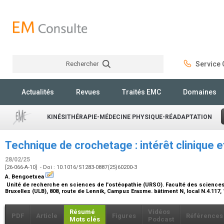
Rechercher
Service C
Rechercher
Actualités
Revues
Traités EMC
Domaines
KINÉSITHÉRAPIE-MÉDECINE PHYSIQUE-RÉADAPTATION
Technique de crochetage : intérêt clinique
28/02/25
[26-066-A-10] - Doi : 10.1016/S1283-0887(25)60200-3
A. Bengoetxea
Unité de recherche en sciences de l'ostéopathie (URSO). Faculté des sciences d
Bruxelles (ULB), 808, route de Lennik, Campus Erasme. bâtiment N, local N.4.117,
Résumé
Vidéos
PDF
Article
Figures
Références
Mots clés
Podcast