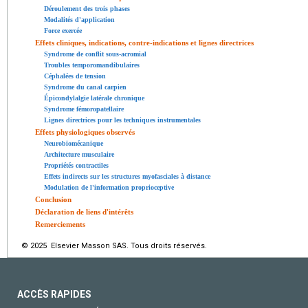
Déroulement des trois phases
Modalités d'application
Force exercée
Effets cliniques, indications, contre-indications et lignes directrices
Syndrome de conflit sous-acromial
Troubles temporomandibulaires
Céphalées de tension
Syndrome du canal carpien
Épicondylalgie latérale chronique
Syndrome fémoropatellaire
Lignes directrices pour les techniques instrumentales
Effets physiologiques observés
Neurobiomécanique
Architecture musculaire
Propriétés contractiles
Effets indirects sur les structures myofasciales à distance
Modulation de l'information proprioceptive
Conclusion
Déclaration de liens d'intérêts
Remerciements
© 2025 Elsevier Masson SAS. Tous droits réservés.
ACCÈS RAPIDES