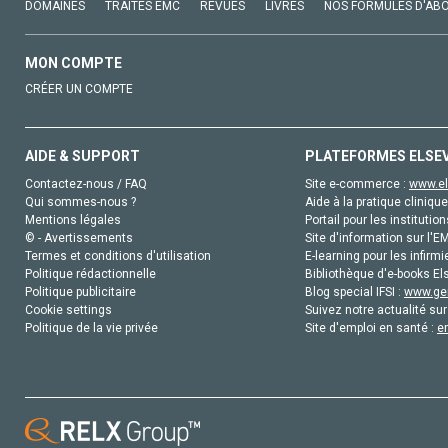
DOMAINES
TRAITÉS EMC
REVUES
LIVRES
NOS FORMULES D'AB
MON COMPTE
CRÉER UN COMPTE
AIDE & SUPPORT
PLATEFORMES ELSE
Contactez-nous / FAQ
Site e-commerce :
www.el
Qui sommes-nous ?
Aide à la pratique clinique
Mentions légales
Portail pour les institution
© - Avertissements
Site d'information sur l'E
Termes et conditions d'utilisation
E-learning pour les infirmi
Politique rédactionnelle
Bibliothèque d'e-books Els
Politique publicitaire
Blog special IFSI :
www.gen
Cookie settings
Suivez notre actualité sur
Politique de la vie privée
Site d'emploi en santé :
e