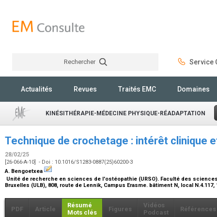
Rechercher
Service C
Rechercher
Actualités
Revues
Traités EMC
Domaines
KINÉSITHÉRAPIE-MÉDECINE PHYSIQUE-RÉADAPTATION
Technique de crochetage : intérêt clinique
28/02/25
[26-066-A-10] - Doi : 10.1016/S1283-0887(25)60200-3
A. Bengoetxea
Unité de recherche en sciences de l'ostéopathie (URSO). Faculté des sciences d
Bruxelles (ULB), 808, route de Lennik, Campus Erasme. bâtiment N, local N.4.117,
Résumé
Vidéos
PDF
Article
Figures
Références
Mots clés
Podcast