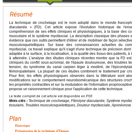
Résumé
La technique de crochetage est le nom adopté dans le monde francopho
diacutanée » (FD). Cet article expose l'évolution historique de l'e
compréhension de ses effets cliniques et physiologiques, à la base des con
musculaire et le système myofascial. La description classique des phases 
évidence que ces outils permettent d'étirer et de mobiliser de façon sélecti
musculosquelettiques. Sur base des connaissances actuelles du co
myofascial, ce travail explique qu'il s'agit d'une technique de précision dont 
adaptée à la surface, à la localisation, à la qualité des tissus des patients, à la
à atteindre. L'analyse des études cliniques récentes montre que la FD es
cliniques du conflit sous-acromial, de l'épaule douloureuse, des troubles
tension, du syndrome du canal carpien léger à modéré, de l'épicondylal
fémoropatellaire. La plupart de ces études combinent le traitement par cro
Pour finir, les effets physiologiques observés dans la littérature sont ab
modifications sur le comportement neurobiomécanique des structures crochet
les propriétés contractiles et sur la modulation de l'information proprioceptive
propose un raisonnement clinique pour l'application de cette technique.
Le texte complet de cet article est disponible en PDF.
Mots-clés :
Technique de crochetage, Fibrolyse diacutanée, Système myofasc
tissulaire, Troubles musculosquelettiques, Douleur myofasciale, Aponévrose
Plan
Historique
Présentation de la technique d'Ekman